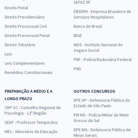
SEFAZ DF
Direito Penal
EBSERH - Empresa Brasileira de
Direito Previdenciário
Serviços Hospitalares
Direito Processual Civil
Banco do Brasil
Direito Processual Penal
IBGE
Direito Tributário
INSS - Instituto Nacional do
Seguro Social
Leis
PRF - Polícia Rodoviária Federal
Leis Complementares
PND
Remédios Constitucionais
PREPARAÇÃO A MÉDIO E A
OUTROS CONCURSOS
LONGO PRAZO
DPE SP - Defensoria Pública do
Estado de São Paulo
CRP SC - Conselho Regional de
Psicologia - 12ª Região
PM MS - Polícia Militar de Mato
Grosso do Sul
SEDF - Professor Temporário
DPE MG - Defensoria Pública de
MEC - Ministério da Educação
Minas Gerais