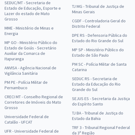
SEDUC/MT - Secretaria de
TJ MG - Tribunal de Justiça de
Estado de Educação, Esporte e
Minas Gerais
Lazer do estado de Mato
Grosso
CGDF - Controladoria Geral do
Distrito Federal
MME - Ministério de Minas e
Energia
DPE RS - Defensoria Pública do
Estado do Rio Grande do Sul
MP GO - Ministério Público do
Estado de Goiás - Secretário
MP SP - Ministério Público do
Auxiliar da Comarca de
Estado de São Paulo
Itapuranga
PM SC - Polícia Militar de Santa
ANVISA - Agência Nacional de
Catarina
Vigilância Sanitária
SEDUC RS - Secretaria de
PM PE - Polícia Militar de
Estado da Educação do Rio
Pernambuco
Grande do Sul
CRECI MT - Conselho Regional de
SEJUS ES - Secretaria da Justiça
Corretores de Imóveis do Mato
do Espírito Santo
Grosso
TJ BA - Tribunal de Justiça do
Universidade Federal de
Estado da Bahia
Catalão - UFCAT
TRF 3 - Tribunal Regional Federal
UFR - Universidade Federal de
da 3ª Região