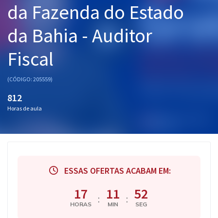
da Fazenda do Estado
Pós
da Bahia - Auditor
Graduação
Fiscal
OAB
Mentorias
(CÓDIGO: 205559)
812
Questões grátis
Horas de aula
Conteúdo gratuito
Blog
Aprovados
ESSAS OFERTAS ACABAM EM:
Atendimento
17
11
51
:
:
HORAS
MIN
SEG