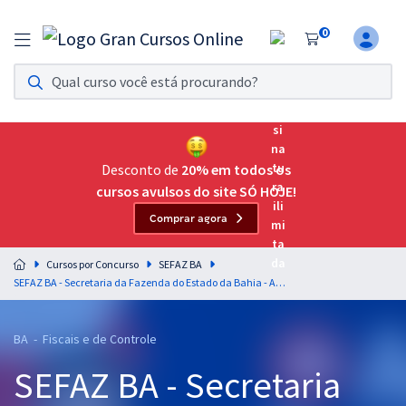
0
Assinatura Ilimitada 11
Acesso a todos os cursos. Teste grátis por 7 dias!
Assinatura OAB Até Passar
Acesso ilimitado a toda preparação para o Exame da
Desconto de
20% em todos os
Ordem, até você passar!
cursos avulsos do site SÓ HOJE!
Comprar agora
Residências Multiprofissionais
Preparação completa e intensiva para as principais
Cursos por Concurso
SEFAZ BA
residências em saúde do Brasil
SEFAZ BA - Secretaria da Fazenda do Estado da Bahia - Auditor Fiscal
Concursos
BA - Fiscais e de Controle
Assinatura Ilimitada
SEFAZ BA - Secretaria
Cursos 20% OFF