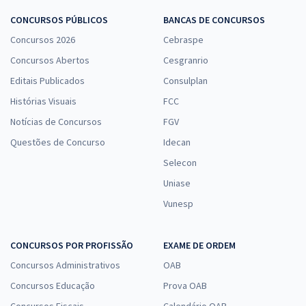
CONCURSOS PÚBLICOS
BANCAS DE CONCURSOS
Concursos 2026
Cebraspe
Concursos Abertos
Cesgranrio
Editais Publicados
Consulplan
Histórias Visuais
FCC
Notícias de Concursos
FGV
Questões de Concurso
Idecan
Selecon
Uniase
Vunesp
CONCURSOS POR PROFISSÃO
EXAME DE ORDEM
Concursos Administrativos
OAB
Concursos Educação
Prova OAB
Concursos Fiscais
Calendário OAB