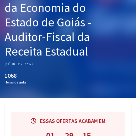
da Economia do
Pós
Estado de Goiás -
Graduação
Auditor-Fiscal da
OAB
Receita Estadual
Mentorias
Questões grátis
(CÓDIGO: 207237)
1068
Conteúdo gratuito
Horas de aula
Blog
Aprovados
Atendimento
ESSAS OFERTAS ACABAM EM:
01
29
14