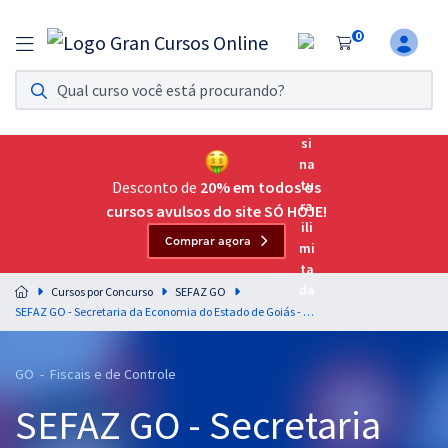
0
Assinatura Ilimitada 11
Acesso a todos os cursos. Teste grátis por 7 dias!
Assinatura OAB Até Passar
Acesso ilimitado a toda preparação para o Exame da
Desconto de
20% em todos os
Ordem, até você passar!
cursos avulsos do site SÓ HOJE!
Comprar agora
Residências Multiprofissionais
Preparação completa e intensiva para as principais
Cursos por Concurso
SEFAZ GO
residências em saúde do Brasil
SEFAZ GO - Secretaria da Economia do Estado de Goiás - Auditor-Fiscal da Receita Estadual
Concursos
GO - Fiscais e de Controle
Assinatura Ilimitada
SEFAZ GO - Secretaria
Cursos 20% OFF