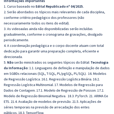
Informações importantes
1. Curso baseado no
Edital Republicado nº 04/2025.
2. Serão abordados os tópicos mais relevantes de cada disciplina,
conforme critério pedagógico dos professores (não
necessariamente todos os itens do edital).
3. As videoaulas ainda não disponibilizadas serão incluídas
gradualmente, conforme o cronograma de gravações, divulgado
periodicamente.
4. A coordenação pedagógica e o corpo docente atuam com total
dedicação para garantir uma preparação completa, eficiente e
direcionada.
5.
Não
serão ministrados os seguintes tópicos do Edital:
Tecnologia
da Informação:
1.1. Linguagens de definição e manipulação de dados
em SGBDs relacionais (SQL, T-SQL, PL/pgSQL, PL/SQL). 16. Modelos
de Regressão Logística. 16.1. Regressão Logística Binária. 16.2.
Regressão Logística Multinomial. 17. Modelos de Regressão para
Dados de Contagem. 17.1. Modelo de Regressão de Poisson. 17.2.
Modelo de Regressão Binomial Negativa. 18.3. PyTorch. 21. ARIMA Ee
ETS. 21.4. Avaliação de modelos de previsão. 21.5. Aplicações de
séries temporais na previsão de arrecadação dos entes
públicos. 18.3. TensorFlow.