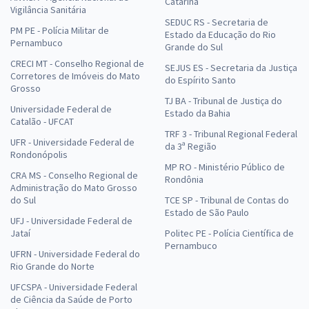
Catarina
Vigilância Sanitária
SEDUC RS - Secretaria de
PM PE - Polícia Militar de
Estado da Educação do Rio
Pernambuco
Grande do Sul
CRECI MT - Conselho Regional de
SEJUS ES - Secretaria da Justiça
Corretores de Imóveis do Mato
do Espírito Santo
Grosso
TJ BA - Tribunal de Justiça do
Universidade Federal de
Estado da Bahia
Catalão - UFCAT
TRF 3 - Tribunal Regional Federal
UFR - Universidade Federal de
da 3ª Região
Rondonópolis
MP RO - Ministério Público de
CRA MS - Conselho Regional de
Rondônia
Administração do Mato Grosso
do Sul
TCE SP - Tribunal de Contas do
Estado de São Paulo
UFJ - Universidade Federal de
Jataí
Politec PE - Polícia Científica de
Pernambuco
UFRN - Universidade Federal do
Rio Grande do Norte
UFCSPA - Universidade Federal
de Ciência da Saúde de Porto