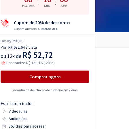
:
:
HORAS
MIN
SEG
Cupom de 20% de desconto
Cupom ativado:
GRAN20-OFF
De:
R$ 790,80
Por:
R$ 632,64
à vista
R$ 52,72
ou
12x de
Economize R$ 158,16 (-20%)
Comprar agora
Garantia de devolução do dinheiro em 7 dias.
Este curso inclui:
Videoaulas
Audioaulas
365 dias para acessar