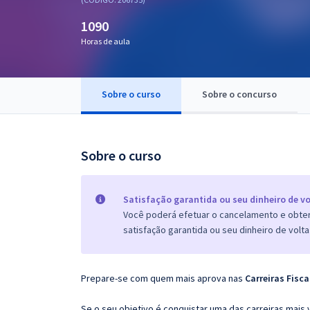
Pós
1090
Graduação
Horas de aula
OAB
Sobre o curso
Sobre o concurso
Mentorias
Questões grátis
Sobre o curso
Conteúdo gratuito
Blog
Satisfação garantida ou seu dinheiro de vo
Você poderá efetuar o cancelamento e obter 
Aprovados
satisfação garantida ou seu dinheiro de volta
Atendimento
Prepare-se com quem mais aprova nas
Carreiras Fisca
Se o seu objetivo é conquistar uma das carreiras mais 