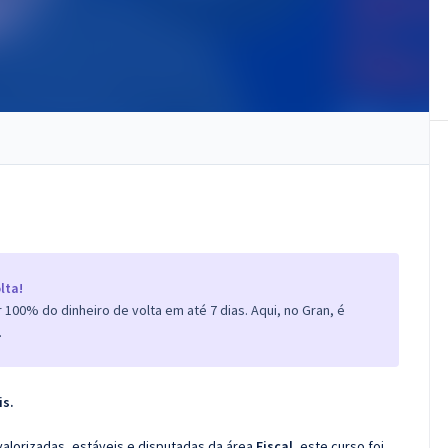
lta!
100% do dinheiro de volta em até 7 dias. Aqui, no Gran, é
.
is.
valorizadas, estáveis e disputadas da área
Fiscal
, este curso foi