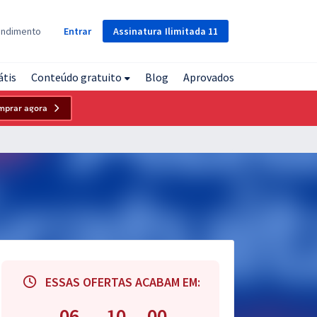
Assinatura
Ilimitada
11
endimento
Entrar
átis
Conteúdo gratuito
Blog
Aprovados
mprar agora
ESSAS OFERTAS ACABAM EM:
06
09
59