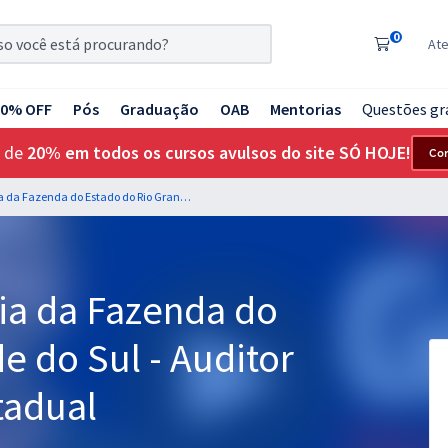
0
At
20% OFF
Pós
Graduação
OAB
Mentorias
Questões gr
 de
20% em todos os cursos avulsos do site SÓ HOJE!
Co
SEFAZ RS - Secretaria da Fazenda do Estado do Rio Grande do Sul - Auditor Fiscal da Receita Estadual
ia da Fazenda do
e do Sul - Auditor
tadual