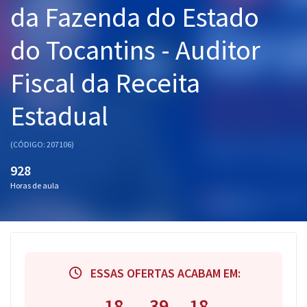
da Fazenda do Estado
Pós
do Tocantins - Auditor
Graduação
Fiscal da Receita
OAB
Estadual
Mentorias
Questões grátis
(CÓDIGO: 207106)
928
Conteúdo gratuito
Horas de aula
Blog
Aprovados
Atendimento
ESSAS OFERTAS ACABAM EM:
18
39
18