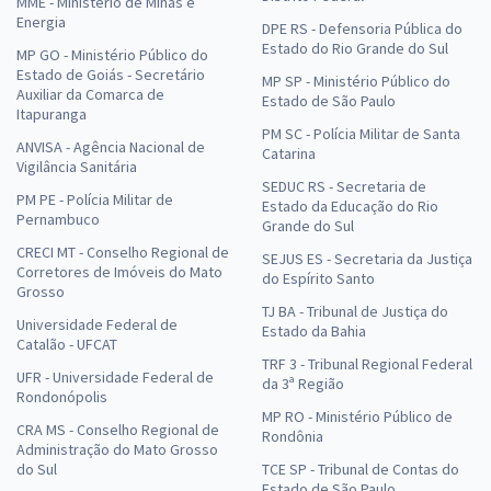
MME - Ministério de Minas e
Energia
DPE RS - Defensoria Pública do
Estado do Rio Grande do Sul
MP GO - Ministério Público do
Estado de Goiás - Secretário
MP SP - Ministério Público do
Auxiliar da Comarca de
Estado de São Paulo
Itapuranga
PM SC - Polícia Militar de Santa
ANVISA - Agência Nacional de
Catarina
Vigilância Sanitária
SEDUC RS - Secretaria de
PM PE - Polícia Militar de
Estado da Educação do Rio
Pernambuco
Grande do Sul
CRECI MT - Conselho Regional de
SEJUS ES - Secretaria da Justiça
Corretores de Imóveis do Mato
do Espírito Santo
Grosso
TJ BA - Tribunal de Justiça do
Universidade Federal de
Estado da Bahia
Catalão - UFCAT
TRF 3 - Tribunal Regional Federal
UFR - Universidade Federal de
da 3ª Região
Rondonópolis
MP RO - Ministério Público de
CRA MS - Conselho Regional de
Rondônia
Administração do Mato Grosso
do Sul
TCE SP - Tribunal de Contas do
Estado de São Paulo