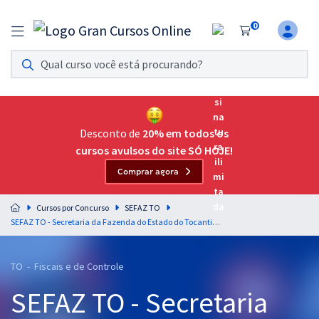
0
Assinatura Ilimitada 11
Acesso a todos os cursos. Teste grátis por 7 dias!
Assinatura OAB Até Passar
Acesso ilimitado a toda preparação para o Exame da
Desconto de
20% em todos os
Ordem, até você passar!
cursos avulsos do site SÓ HOJE!
Comprar agora
Residências Multiprofissionais
Preparação completa e intensiva para as principais
Cursos por Concurso
SEFAZ TO
residências em saúde do Brasil
SEFAZ TO - Secretaria da Fazenda do Estado do Tocantins - Auditor Fiscal da Receita Estadual
Concursos
TO - Fiscais e de Controle
Assinatura Ilimitada
SEFAZ TO - Secretaria
Cursos 20% OFF