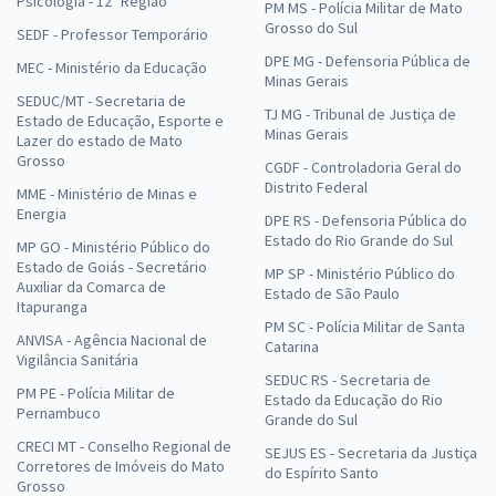
Psicologia - 12ª Região
PM MS - Polícia Militar de Mato
Grosso do Sul
SEDF - Professor Temporário
DPE MG - Defensoria Pública de
MEC - Ministério da Educação
Minas Gerais
SEDUC/MT - Secretaria de
TJ MG - Tribunal de Justiça de
Estado de Educação, Esporte e
Minas Gerais
Lazer do estado de Mato
Grosso
CGDF - Controladoria Geral do
Distrito Federal
MME - Ministério de Minas e
Energia
DPE RS - Defensoria Pública do
Estado do Rio Grande do Sul
MP GO - Ministério Público do
Estado de Goiás - Secretário
MP SP - Ministério Público do
Auxiliar da Comarca de
Estado de São Paulo
Itapuranga
PM SC - Polícia Militar de Santa
ANVISA - Agência Nacional de
Catarina
Vigilância Sanitária
SEDUC RS - Secretaria de
PM PE - Polícia Militar de
Estado da Educação do Rio
Pernambuco
Grande do Sul
CRECI MT - Conselho Regional de
SEJUS ES - Secretaria da Justiça
Corretores de Imóveis do Mato
do Espírito Santo
Grosso