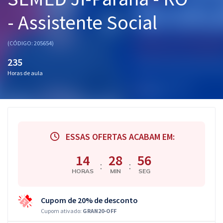
Pós
- Assistente Social
Graduação
(CÓDIGO: 205654)
OAB
235
Horas de aula
Mentorias
Questões grátis
Conteúdo gratuito
ESSAS OFERTAS ACABAM EM:
Blog
14
28
55
Aprovados
:
:
HORAS
MIN
SEG
Atendimento
Cupom de 20% de desconto
Cupom ativado:
GRAN20-OFF