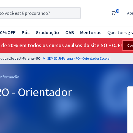
0
At
20% OFF
Pós
Graduação
OAB
Mentorias
Questões gr
 de
20% em todos os cursos avulsos do site SÓ HOJE!
Co
Educação de Ji-Paraná - RO
SEMED Ji-Paraná - RO - Orientador Escolar
 Informação
O - Orientador