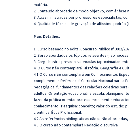
matéria.
2. Conteúdo abordado de modo objetivo, com ênfase n
3. Aulas ministradas por professores especialistas, co
4. Qualidade técnica de gravação de altíssimo padrão 
Mais Detalhes:
1. Curso baseado no edital Concurso Público nº .002/20
2. Serão abordados os tópicos relevantes (não necessa
3. Carga horária prevista: videoaulas (aproximadamente
4. O Curso
não
contemplará:
História, Geografia e Cul
4.1 O Curso
não
contemplará em Conhecimentos Espec
complementar. Referencial Curricular Nacional para a Ed
pedagógica. fundamentos das relações coletivas para 
adultos. Orientação vocacional na escola: planejament
fazer da prática orientadora: essencialmente educaci
conhecimento. Pesquisa: conceito; valor do estudo; p
científica. Ética Profissional.
4.2 As referências bibliográficas não serão abordadas,
4.3 O curso
não
contemplará Redação discursiva.