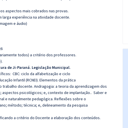
os aspectos mais cobrados nas provas.
m larga experiência na atividade docente.
(imagem e áudio)
26
riamente todos) a critério dos professores.
).
tura de Ji-Paraná. Legislação Municipal.
íficos:
CBC: ciclo da alfabetização e ciclo
ucação Infantil (RCNEI). Elementos da prática
o trabalho docente. Andragogia: a teoria da aprendizagem dos
o; aspectos psicológicos; e, contexto de implantação.. Saber e
onal e naturalmente pedagógica. Reflexões sobre o
lano; método; técnica; e, delineamento da pesquisa
 ficando a critério do Docente a elaboração dos conteúdos.