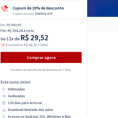
Cupom de 20% de desconto
Cupom ativado:
GRAN20-OFF
De:
R$ 442,80
Por:
R$ 354,24
à vista
R$ 29,52
ou
12x de
Economize R$ 88,56 (-20%)
Comprar agora
Garantia de devolução do dinheiro em 7 dias.
Este curso inclui:
Videoaulas
Audioaulas
120 dias para acessar
Download ilimitado das aulas
Acesso no Android, iOS, Windows e Mac