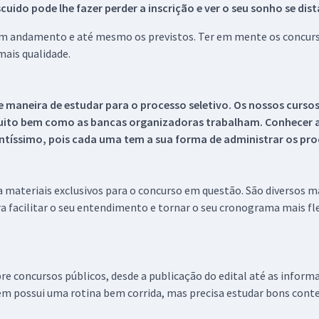
ido pode lhe fazer perder a inscrição e ver o seu sonho se dis
 em andamento e até mesmo os previstos. Ter em mente os concurso
ais qualidade.
 maneira de estudar para o processo seletivo. Os nossos curso
uito bem como as bancas organizadoras trabalham. Conhecer a
tíssimo, pois cada uma tem a sua forma de administrar os proc
 a materiais exclusivos para o concurso em questão. São diversos 
a facilitar o seu entendimento e tornar o seu cronograma mais fle
re concursos públicos, desde a publicação do edital até as inform
em possui uma rotina bem corrida, mas precisa estudar bons conte