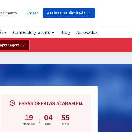
Assinatura
Ilimitada
11
endimento
Entrar
átis
Conteúdo gratuito
Blog
Aprovados
mprar agora
ESSAS OFERTAS ACABAM EM:
19
04
54
:
:
HORAS
MIN
SEG