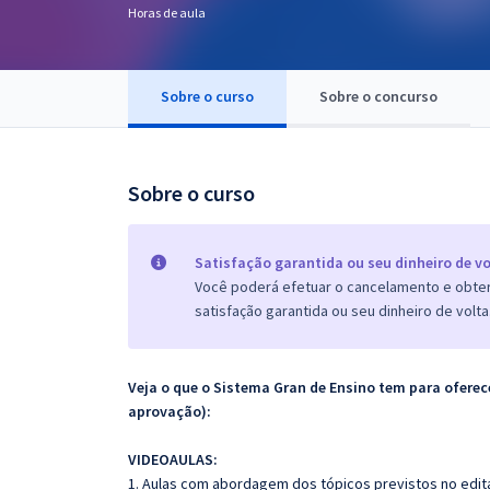
Horas de aula
Pós
Graduação
Sobre o curso
Sobre o concurso
OAB
Mentorias
Sobre o curso
Questões grátis
Satisfação garantida ou seu dinheiro de vo
Conteúdo gratuito
Você poderá efetuar o cancelamento e obter 
satisfação garantida ou seu dinheiro de volta
Blog
Aprovados
Veja o que o Sistema Gran de Ensino tem para ofer
aprovação):
Atendimento
VIDEOAULAS:
1. Aulas com abordagem dos tópicos previstos no edita