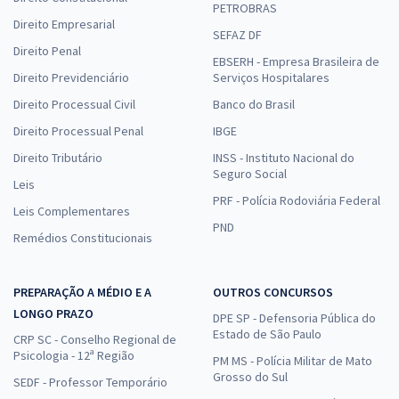
PETROBRAS
Direito Empresarial
SEFAZ DF
Direito Penal
EBSERH - Empresa Brasileira de
Direito Previdenciário
Serviços Hospitalares
Direito Processual Civil
Banco do Brasil
Direito Processual Penal
IBGE
Direito Tributário
INSS - Instituto Nacional do
Seguro Social
Leis
PRF - Polícia Rodoviária Federal
Leis Complementares
PND
Remédios Constitucionais
PREPARAÇÃO A MÉDIO E A
OUTROS CONCURSOS
LONGO PRAZO
DPE SP - Defensoria Pública do
Estado de São Paulo
CRP SC - Conselho Regional de
Psicologia - 12ª Região
PM MS - Polícia Militar de Mato
Grosso do Sul
SEDF - Professor Temporário