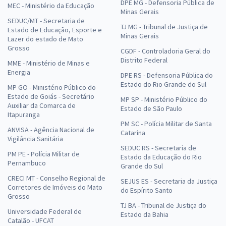
DPE MG - Defensoria Pública de
MEC - Ministério da Educação
Minas Gerais
SEDUC/MT - Secretaria de
TJ MG - Tribunal de Justiça de
Estado de Educação, Esporte e
Minas Gerais
Lazer do estado de Mato
Grosso
CGDF - Controladoria Geral do
Distrito Federal
MME - Ministério de Minas e
Energia
DPE RS - Defensoria Pública do
Estado do Rio Grande do Sul
MP GO - Ministério Público do
Estado de Goiás - Secretário
MP SP - Ministério Público do
Auxiliar da Comarca de
Estado de São Paulo
Itapuranga
PM SC - Polícia Militar de Santa
ANVISA - Agência Nacional de
Catarina
Vigilância Sanitária
SEDUC RS - Secretaria de
PM PE - Polícia Militar de
Estado da Educação do Rio
Pernambuco
Grande do Sul
CRECI MT - Conselho Regional de
SEJUS ES - Secretaria da Justiça
Corretores de Imóveis do Mato
do Espírito Santo
Grosso
TJ BA - Tribunal de Justiça do
Universidade Federal de
Estado da Bahia
Catalão - UFCAT