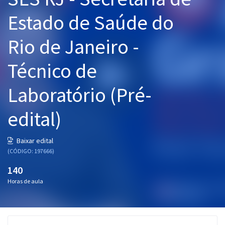
Pós
Estado de Saúde do
Graduação
Rio de Janeiro -
OAB
Técnico de
Mentorias
Laboratório (Pré-
Questões grátis
edital)
Conteúdo gratuito
Baixar edital
Blog
(CÓDIGO: 197666)
Aprovados
140
Horas de aula
Atendimento