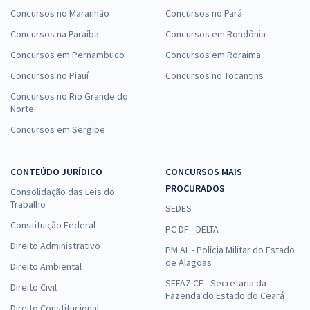
Concursos no Maranhão
Concursos no Pará
Concursos na Paraíba
Concursos em Rondônia
Concursos em Pernambuco
Concursos em Roraima
Concursos no Piauí
Concursos no Tocantins
Concursos no Rio Grande do
Norte
Concursos em Sergipe
CONTEÚDO JURÍDICO
CONCURSOS MAIS
PROCURADOS
Consolidação das Leis do
Trabalho
SEDES
Constituição Federal
PC DF - DELTA
Direito Administrativo
PM AL - Polícia Militar do Estado
de Alagoas
Direito Ambiental
SEFAZ CE - Secretaria da
Direito Civil
Fazenda do Estado do Ceará
Direito Constitucional