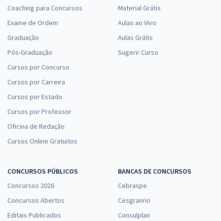
Coaching para Concursos
Material Grátis
SES TO - Secretaria de Saúde do Estado do Tocantins -
Exame de Ordem
Aulas ao Vivo
Conhecimentos Básicos para os Cargos de Nível Superior (Pós-
Graduação
Aulas Grátis
Edital)
Pós-Graduação
Sugerir Curso
R$ 295,84
à vista
24,65
R$
ou 12x de
Cursos por Concurso
Economize R$ 73,96 (-20%)
Cursos por Carreira
Comprar
Cursos por Estado
Cursos por Professor
Oficina de Redação
SES TO - Secretaria de Estado de Saúde do Tocantins -
Cursos Online Gratuitos
Conhecimentos Específicos para Técnico em Laboratório (Pós-
edital)
CONCURSOS PÚBLICOS
BANCAS DE CONCURSOS
R$ 319,92
à vista
Concursos 2026
Cebraspe
26,66
R$
ou 12x de
Economize R$ 79,98 (-20%)
Concursos Abertos
Cesgranrio
Editais Publicados
Consulplan
Comprar