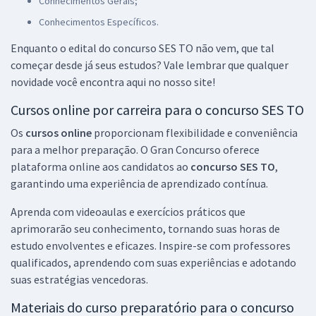
Conhecimentos Gerais;
R$ 399,92
à vista
Conhecimentos Específicos.
33,33
R$
ou 12x de
Enquanto o edital do concurso SES TO não vem, que tal
Economize R$ 99,98 (-20%)
começar desde já seus estudos? Vale lembrar que qualquer
Comprar
novidade você encontra aqui no nosso site!
Cursos online por carreira para o concurso SES TO
Os
cursos online
proporcionam flexibilidade e conveniência
SES TO - Secretaria de Estado de Saúde do Tocantins - Técnico em
para a melhor preparação. O Gran Concurso oferece
Laboratório (Pós-edital)
plataforma online aos candidatos ao
concurso SES TO
,
R$ 399,92
à vista
garantindo uma experiência de aprendizado contínua.
33,33
R$
ou 12x de
Aprenda com videoaulas e exercícios práticos que
Economize R$ 99,98 (-20%)
aprimorarão seu conhecimento, tornando suas horas de
Comprar
estudo envolventes e eficazes. Inspire-se com professores
qualificados, aprendendo com suas experiências e adotando
suas estratégias vencedoras.
SES TO - Secretaria de Saúde do Estado do Tocantins - Tecnólogo
Materiais do curso preparatório para o concurso