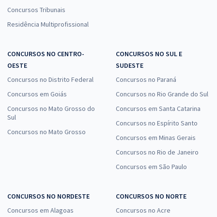
Concursos Tribunais
Residência Multiprofissional
SES TO - Secretaria de Estado de Saúde do Tocantins -
CONCURSOS NO CENTRO-
CONCURSOS NO SUL E
Conhecimentos Específicos para Técnico em Enfermagem (Pós-
OESTE
edital)
SUDESTE
Concursos no Distrito Federal
Concursos no Paraná
R$ 319,92
à vista
26,66
R$
ou 12x de
Concursos em Goiás
Concursos no Rio Grande do Sul
Economize R$ 79,98 (-20%)
Concursos no Mato Grosso do
Concursos em Santa Catarina
Sul
Comprar
Concursos no Espírito Santo
Concursos no Mato Grosso
Concursos em Minas Gerais
Concursos no Rio de Janeiro
Concursos em São Paulo
CONCURSOS NO NORDESTE
CONCURSOS NO NORTE
Concursos em Alagoas
Concursos no Acre