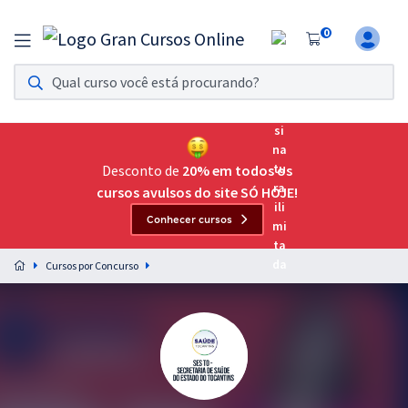
0
Assinatura Ilimitada 11
Acesso a todos os cursos. Teste grátis por 7 dias!
Assinatura OAB Até Passar
Acesso ilimitado a toda preparação para o Exame da
Desconto de
20% em todos os
Ordem, até você passar!
cursos avulsos do site SÓ HOJE!
Conhecer cursos
Residências Multiprofissionais
Preparação completa e intensiva para as principais
Cursos por Concurso
residências em saúde do Brasil
Concursos
Assinatura Ilimitada
Cursos 20% OFF