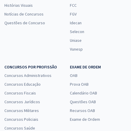
Histórias Visuais
FCC
Notícias de Concursos
FGV
Questões de Concurso
Idecan
SES TO - Secretaria de Estado de Saúde do Tocantins -
Conhecimentos Específicos para Biomédico (Pós-edital)
Selecon
R$ 319,92
à vista
Uniase
26,66
R$
ou 12x de
Vunesp
Economize R$ 79,98 (-20%)
Comprar
CONCURSOS POR PROFISSÃO
EXAME DE ORDEM
Concursos Administrativos
OAB
Concursos Educação
Prova OAB
SES TO - Secretaria de Estado de Saúde do Tocantins -
Concursos Fiscais
Calendário OAB
Conhecimentos Específicos para Farmacêutico (Pós-edital)
Concursos Jurídicos
Questões OAB
R$ 319,92
à vista
Concursos Militares
Recursos OAB
26,66
R$
ou 12x de
Concursos Policiais
Exame de Ordem
Economize R$ 79,98 (-20%)
Concursos Saúde
Comprar