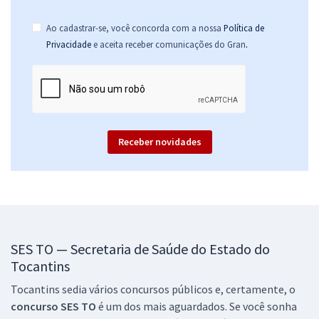
R$ 391,92
à vista
32,66
R$
ou 12x de
Ao cadastrar-se, você concorda com a nossa
Política de
Economize R$ 97,98 (-20%)
.
Privacidade
e aceita receber comunicações do Gran
Comprar
SES TO - Secretaria de Estado de Saúde do Tocantins -
Receber novidades
Farmacêutico (Pós-edital)
R$ 479,92
à vista
39,99
R$
ou 12x de
Economize R$ 119,98 (-20%)
Comprar
SES TO — Secretaria de Saúde do Estado do
Tocantins
Tocantins sedia vários concursos públicos e, certamente, o
SES TO - Secretaria de Saúde do Estado do Tocantins -
concurso SES TO
é um dos mais aguardados. Se você sonha
Fisioterapeuta (Pós-edital)