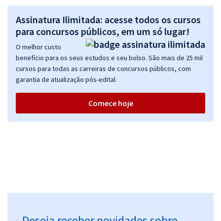
25,32
R$
ou 12x de
Assinatura Ilimitada: acesse todos os cursos
Economize R$ 75,96 (-20%)
para concursos públicos, em um só lugar!
Comprar
O melhor custo
benefício para os seus estudos e seu bolso. São mais de 25 mil
cursos para todas as carreiras de concursos públicos, com
garantia de atualização pós-edital.
SES TO - Secretaria de Saúde do Estado do Tocantins - Auditor em
Saúde (Pós-Edital)
Comece hoje
R$ 391,92
à vista
32,66
R$
ou 12x de
Economize R$ 97,98 (-20%)
Comprar
SES TO - Secretaria de Estado de Saúde do Tocantins - Biomédico
(Pós-edital)
Deseja receber novidades sobre