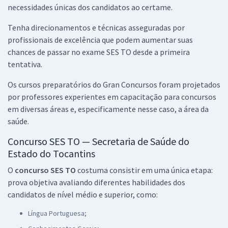
necessidades únicas dos candidatos ao certame.
R$ 399,84
à vista
33,32
R$
ou 12x de
Tenha direcionamentos e técnicas asseguradas por
Economize R$ 99,96 (-20%)
profissionais de excelência que podem aumentar suas
chances de passar no exame SES TO desde a primeira
Comprar
tentativa.
Os cursos preparatórios do Gran Concursos foram projetados
por professores experientes em capacitação para concursos
SES TO - Secretaria de Saúde do Estado do Tocantins - Pesquisador
em diversas áreas e, especificamente nesse caso, a área da
Docente em Saúde Pública (Pós-Edital)
saúde.
R$ 391,92
à vista
32,66
R$
ou 12x de
Concurso SES TO — Secretaria de Saúde do
Economize R$ 97,98 (-20%)
Estado do Tocantins
Comprar
O
concurso SES TO
costuma consistir em uma única etapa:
prova objetiva avaliando diferentes habilidades dos
candidatos de nível médio e superior, como:
Língua Portuguesa;
SES TO - Secretaria de Estado de Saúde do Tocantins - Técnico em
Enfermagem (Pós-edital)