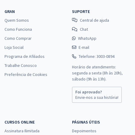
SES TO - Secretaria de Saúde do Estado do Tocantins -
Conhecimentos Específicos para o Cargo de Fisioterapeuta (Pós-
GRAN
SUPORTE
edital)
Quem Somos
Central de ajuda
R$ 247,92
à vista
Como Funciona
Chat
20,66
R$
ou 12x de
Como Comprar
WhatsApp
Economize R$ 61,98 (-20%)
Loja Social
E-mail
Comprar
Programa de Afiliados
Telefone: 3003-0894
Trabalhe Conosco
Horário de atendimento:
segunda a sexta (8h às 20h),
Preferência de Cookies
SES TO - Secretaria de Saúde do Estado do Tocantins -
sábado (9h às 13h).
Conhecimentos Básicos para os Cargos de Nível Médio (Pós-Edital)
Foi aprovado?
R$ 295,84
à vista
Envie-nos a sua história!
24,65
R$
ou 12x de
Economize R$ 73,96 (-20%)
Comprar
CURSOS ONLINE
PÁGINAS ÚTEIS
Assinatura Ilimitada
Depoimentos