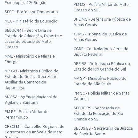
Psicologia - 12ª Região
PM MS - Polícia Militar de Mato
Grosso do Sul
SEDF - Professor Temporário
DPE MG - Defensoria Pública de
MEC - Ministério da Educação
Minas Gerais
SEDUC/MT - Secretaria de
TJ MG - Tribunal de Justiça de
Estado de Educação, Esporte e
Minas Gerais
Lazer do estado de Mato
Grosso
CGDF - Controladoria Geral do
Distrito Federal
MME - Ministério de Minas e
Energia
DPE RS - Defensoria Pública do
Estado do Rio Grande do Sul
MP GO - Ministério Público do
Estado de Goiás - Secretário
MP SP - Ministério Público do
Auxiliar da Comarca de
Estado de São Paulo
Itapuranga
PM SC - Polícia Militar de Santa
ANVISA - Agência Nacional de
Catarina
Vigilância Sanitária
SEDUC RS - Secretaria de
PM PE - Polícia Militar de
Estado da Educação do Rio
Pernambuco
Grande do Sul
CRECI MT - Conselho Regional de
SEJUS ES - Secretaria da Justiça
Corretores de Imóveis do Mato
do Espírito Santo
Grosso