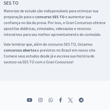
em Tecnologia da Informação (Módulo Especial) (Pós-Edital)
SES TO
R$ 552,64
à vista
Materiais de estudo são indispensáveis para otimizar sua
46,05
R$
ou 12x de
preparação para o
concurso SES TO
e aumentar sua
Economize R$ 138,16 (-20%)
confiança no dia da prova. Por isso, o Gran Concursos oferece
Comprar
apostilas didáticas, simulados, videoaulas e recursos
interativos para seu melhor aproveitamento do conteúdo.
Vale lembrar que, além do concurso SES TO, listamos
concursos abertos
e previstos no Brasil em nosso site.
SES TO - Secretaria de Saúde do Estado do Tocantins -
Comece seus estudos desde já e escreva sua história de
Conhecimentos Específicos para o Cargo de Assistente Social (Pós-
edital)
sucesso na SES TO com o Gran Concursos!
R$ 263,92
à vista
21,99
R$
ou 12x de
Economize R$ 65,98 (-20%)
Comprar