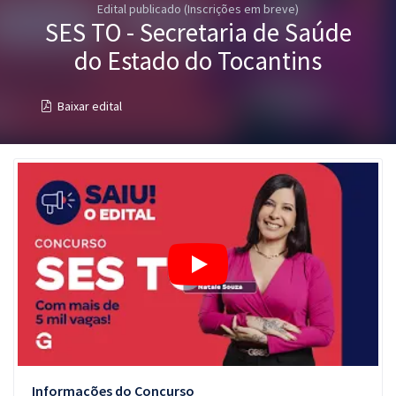
Edital publicado (Inscrições em breve)
Pós
SES TO - Secretaria de Saúde
Graduação
do Estado do Tocantins
OAB
Baixar edital
Mentorias
Questões grátis
Conteúdo gratuito
Blog
Aprovados
Atendimento
Informações do Concurso