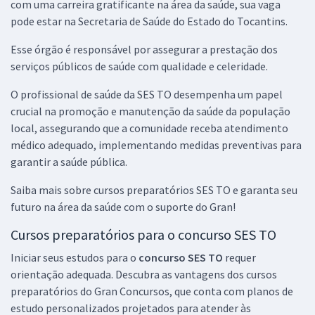
com uma carreira gratificante na área da saúde, sua vaga
R$ 367,92
à vista
pode estar na Secretaria de Saúde do Estado do Tocantins.
30,66
R$
ou 12x de
Economize R$ 91,98 (-20%)
Esse órgão é responsável por assegurar a prestação dos
serviços públicos de saúde com qualidade e celeridade.
Comprar
O profissional de saúde da SES TO desempenha um papel
crucial na promoção e manutenção da saúde da população
local, assegurando que a comunidade receba atendimento
SES TO - Secretaria de Saúde do Estado do Tocantins - Gestor em
médico adequado, implementando medidas preventivas para
Saúde (Pós-Edital)
garantir a saúde pública.
R$ 558,32
à vista
46,53
R$
ou 12x de
Saiba mais sobre cursos preparatórios SES TO e garanta seu
Economize R$ 139,58 (-20%)
futuro na área da saúde com o suporte do Gran!
Comprar
Cursos preparatórios para o concurso SES TO
Iniciar seus estudos para o
concurso SES TO
requer
orientação adequada. Descubra as vantagens dos cursos
preparatórios do Gran Concursos, que conta com planos de
SES TO - Secretaria de Saúde do Estado do Tocantins - Nutricionista
estudo personalizados projetados para atender às
(Pós-Edital)