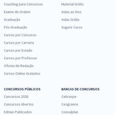
Coaching para Concursos
Material Grátis
SES TO - Secretaria de Saúde do Estado do Tocantins -
Exame de Ordem
Aulas ao Vivo
Conhecimentos Básicos para os Cargos de Nível Superior (Pós-
Graduação
Aulas Grátis
Edital)
Pós-Graduação
Sugerir Curso
R$ 295,84
à vista
24,65
R$
ou 12x de
Cursos por Concurso
Economize R$ 73,96 (-20%)
Cursos por Carreira
Comprar
Cursos por Estado
Cursos por Professor
Oficina de Redação
SES TO - Secretaria de Estado de Saúde do Tocantins -
Cursos Online Gratuitos
Conhecimentos Específicos para Técnico em Laboratório (Pós-
edital)
CONCURSOS PÚBLICOS
BANCAS DE CONCURSOS
R$ 319,92
à vista
Concursos 2026
Cebraspe
26,66
R$
ou 12x de
Economize R$ 79,98 (-20%)
Concursos Abertos
Cesgranrio
Editais Publicados
Consulplan
Comprar