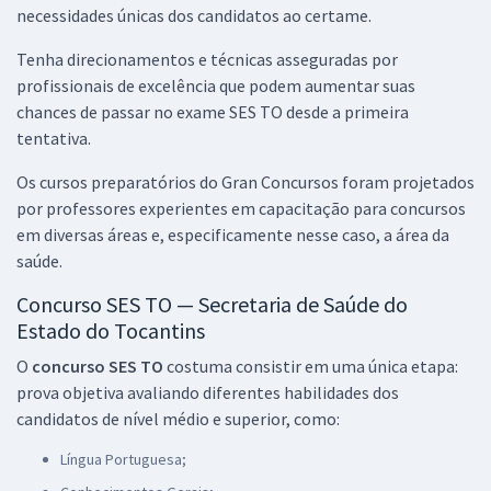
necessidades únicas dos candidatos ao certame.
R$ 399,84
à vista
33,32
R$
ou 12x de
Tenha direcionamentos e técnicas asseguradas por
Economize R$ 99,96 (-20%)
profissionais de excelência que podem aumentar suas
chances de passar no exame SES TO desde a primeira
Comprar
tentativa.
Os cursos preparatórios do Gran Concursos foram projetados
por professores experientes em capacitação para concursos
SES TO - Secretaria de Saúde do Estado do Tocantins - Pesquisador
em diversas áreas e, especificamente nesse caso, a área da
Docente em Saúde Pública (Pós-Edital)
saúde.
R$ 391,92
à vista
32,66
R$
ou 12x de
Concurso SES TO — Secretaria de Saúde do
Economize R$ 97,98 (-20%)
Estado do Tocantins
Comprar
O
concurso SES TO
costuma consistir em uma única etapa:
prova objetiva avaliando diferentes habilidades dos
candidatos de nível médio e superior, como:
Língua Portuguesa;
SES TO - Secretaria de Estado de Saúde do Tocantins - Técnico em
Enfermagem (Pós-edital)