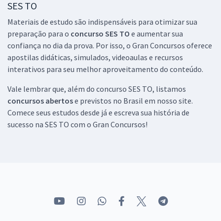
em Tecnologia da Informação (Módulo Especial) (Pós-Edital)
SES TO
R$ 552,64
à vista
Materiais de estudo são indispensáveis para otimizar sua
46,05
R$
ou 12x de
preparação para o
concurso SES TO
e aumentar sua
Economize R$ 138,16 (-20%)
confiança no dia da prova. Por isso, o Gran Concursos oferece
Comprar
apostilas didáticas, simulados, videoaulas e recursos
interativos para seu melhor aproveitamento do conteúdo.
Vale lembrar que, além do concurso SES TO, listamos
concursos abertos
e previstos no Brasil em nosso site.
SES TO - Secretaria de Saúde do Estado do Tocantins -
Comece seus estudos desde já e escreva sua história de
Conhecimentos Específicos para o Cargo de Assistente Social (Pós-
edital)
sucesso na SES TO com o Gran Concursos!
R$ 263,92
à vista
21,99
R$
ou 12x de
Economize R$ 65,98 (-20%)
Comprar