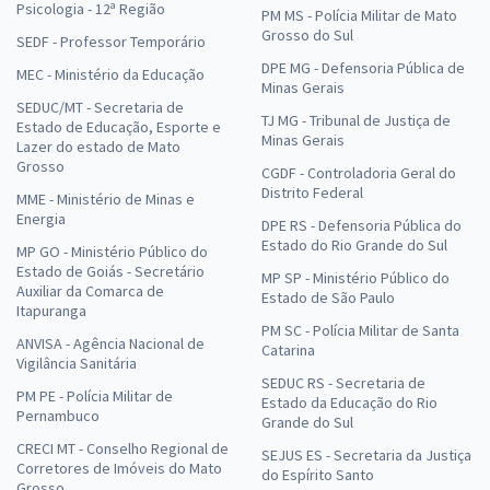
Psicologia - 12ª Região
PM MS - Polícia Militar de Mato
Grosso do Sul
SEDF - Professor Temporário
DPE MG - Defensoria Pública de
MEC - Ministério da Educação
Minas Gerais
SEDUC/MT - Secretaria de
TJ MG - Tribunal de Justiça de
Estado de Educação, Esporte e
Minas Gerais
Lazer do estado de Mato
Grosso
CGDF - Controladoria Geral do
Distrito Federal
MME - Ministério de Minas e
Energia
DPE RS - Defensoria Pública do
Estado do Rio Grande do Sul
MP GO - Ministério Público do
Estado de Goiás - Secretário
MP SP - Ministério Público do
Auxiliar da Comarca de
Estado de São Paulo
Itapuranga
PM SC - Polícia Militar de Santa
ANVISA - Agência Nacional de
Catarina
Vigilância Sanitária
SEDUC RS - Secretaria de
PM PE - Polícia Militar de
Estado da Educação do Rio
Pernambuco
Grande do Sul
CRECI MT - Conselho Regional de
SEJUS ES - Secretaria da Justiça
Corretores de Imóveis do Mato
do Espírito Santo
Grosso