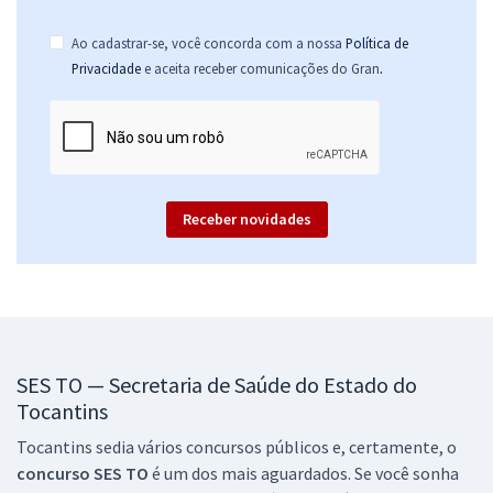
R$ 391,92
à vista
32,66
R$
ou 12x de
Ao cadastrar-se, você concorda com a nossa
Política de
Economize R$ 97,98 (-20%)
.
Privacidade
e aceita receber comunicações do Gran
Comprar
SES TO - Secretaria de Estado de Saúde do Tocantins -
Receber novidades
Farmacêutico (Pós-edital)
R$ 479,92
à vista
39,99
R$
ou 12x de
Economize R$ 119,98 (-20%)
Comprar
SES TO — Secretaria de Saúde do Estado do
Tocantins
Tocantins sedia vários concursos públicos e, certamente, o
SES TO - Secretaria de Saúde do Estado do Tocantins -
concurso SES TO
é um dos mais aguardados. Se você sonha
Fisioterapeuta (Pós-edital)