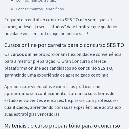
Conhecimentos Gerais;
R$ 399,92
à vista
Conhecimentos Específicos.
33,33
R$
ou 12x de
Enquanto o edital do concurso SES TO não vem, que tal
Economize R$ 99,98 (-20%)
começar desde já seus estudos? Vale lembrar que qualquer
Comprar
novidade você encontra aqui no nosso site!
Cursos online por carreira para o concurso SES TO
Os
cursos online
proporcionam flexibilidade e conveniência
SES TO - Secretaria de Estado de Saúde do Tocantins - Técnico em
para a melhor preparação. O Gran Concurso oferece
Laboratório (Pós-edital)
plataforma online aos candidatos ao
concurso SES TO
,
R$ 399,92
à vista
garantindo uma experiência de aprendizado contínua.
33,33
R$
ou 12x de
Aprenda com videoaulas e exercícios práticos que
Economize R$ 99,98 (-20%)
aprimorarão seu conhecimento, tornando suas horas de
Comprar
estudo envolventes e eficazes. Inspire-se com professores
qualificados, aprendendo com suas experiências e adotando
suas estratégias vencedoras.
SES TO - Secretaria de Saúde do Estado do Tocantins - Tecnólogo
Materiais do curso preparatório para o concurso