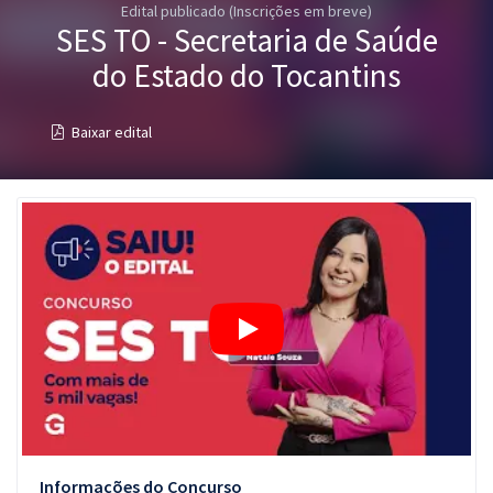
Edital publicado (Inscrições em breve)
Pós
SES TO - Secretaria de Saúde
Graduação
do Estado do Tocantins
OAB
Baixar edital
Mentorias
Questões grátis
Conteúdo gratuito
Blog
Aprovados
Atendimento
Informações do Concurso