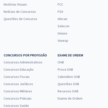
Histórias Visuais
FCC
Notícias de Concursos
FGV
Questões de Concurso
Idecan
SES TO - Secretaria de Estado de Saúde do Tocantins -
Conhecimentos Específicos para Biomédico (Pós-edital)
Selecon
R$ 319,92
à vista
Uniase
26,66
R$
ou 12x de
Vunesp
Economize R$ 79,98 (-20%)
Comprar
CONCURSOS POR PROFISSÃO
EXAME DE ORDEM
Concursos Administrativos
OAB
Concursos Educação
Prova OAB
SES TO - Secretaria de Estado de Saúde do Tocantins -
Concursos Fiscais
Calendário OAB
Conhecimentos Específicos para Farmacêutico (Pós-edital)
Concursos Jurídicos
Questões OAB
R$ 319,92
à vista
Concursos Militares
Recursos OAB
26,66
R$
ou 12x de
Concursos Policiais
Exame de Ordem
Economize R$ 79,98 (-20%)
Concursos Saúde
Comprar