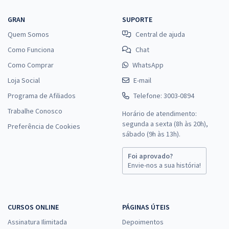
SES TO - Secretaria de Saúde do Estado do Tocantins -
Conhecimentos Específicos para o Cargo de Fisioterapeuta (Pós-
GRAN
SUPORTE
edital)
Quem Somos
Central de ajuda
R$ 247,92
à vista
Como Funciona
Chat
20,66
R$
ou 12x de
Como Comprar
WhatsApp
Economize R$ 61,98 (-20%)
Loja Social
E-mail
Comprar
Programa de Afiliados
Telefone: 3003-0894
Trabalhe Conosco
Horário de atendimento:
segunda a sexta (8h às 20h),
Preferência de Cookies
SES TO - Secretaria de Saúde do Estado do Tocantins -
sábado (9h às 13h).
Conhecimentos Básicos para os Cargos de Nível Médio (Pós-Edital)
Foi aprovado?
R$ 295,84
à vista
Envie-nos a sua história!
24,65
R$
ou 12x de
Economize R$ 73,96 (-20%)
Comprar
CURSOS ONLINE
PÁGINAS ÚTEIS
Assinatura Ilimitada
Depoimentos