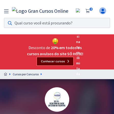
0
Assinatura Ilimitada 11
Acesso a todos os cursos. Teste grátis por 7 dias!
Assinatura OAB Até Passar
Acesso ilimitado a toda preparação para o Exame da
Desconto de
20% em todos os
Ordem, até você passar!
cursos avulsos do site SÓ HOJE!
Conhecer cursos
Residências Multiprofissionais
Preparação completa e intensiva para as principais
Cursos por Concurso
residências em saúde do Brasil
Concursos
Assinatura Ilimitada
Cursos 20% OFF