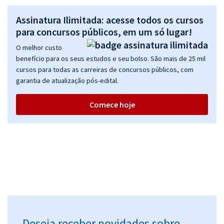
25,32
R$
ou 12x de
Assinatura Ilimitada: acesse todos os cursos
Economize R$ 75,96 (-20%)
para concursos públicos, em um só lugar!
Comprar
O melhor custo
benefício para os seus estudos e seu bolso. São mais de 25 mil
cursos para todas as carreiras de concursos públicos, com
garantia de atualização pós-edital.
SES TO - Secretaria de Saúde do Estado do Tocantins - Auditor em
Saúde (Pós-Edital)
Comece hoje
R$ 391,92
à vista
32,66
R$
ou 12x de
Economize R$ 97,98 (-20%)
Comprar
SES TO - Secretaria de Estado de Saúde do Tocantins - Biomédico
(Pós-edital)
Deseja receber novidades sobre