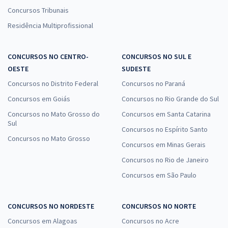
Concursos Tribunais
Residência Multiprofissional
SES TO - Secretaria de Estado de Saúde do Tocantins -
CONCURSOS NO CENTRO-
CONCURSOS NO SUL E
Conhecimentos Específicos para Técnico em Enfermagem (Pós-
OESTE
edital)
SUDESTE
Concursos no Distrito Federal
Concursos no Paraná
R$ 319,92
à vista
26,66
R$
ou 12x de
Concursos em Goiás
Concursos no Rio Grande do Sul
Economize R$ 79,98 (-20%)
Concursos no Mato Grosso do
Concursos em Santa Catarina
Sul
Comprar
Concursos no Espírito Santo
Concursos no Mato Grosso
Concursos em Minas Gerais
Concursos no Rio de Janeiro
Concursos em São Paulo
CONCURSOS NO NORDESTE
CONCURSOS NO NORTE
Concursos em Alagoas
Concursos no Acre