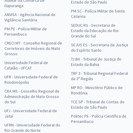
Auxiliar da Comarca de
Estado de São Paulo
Itapuranga
PM SC - Polícia Militar de Santa
ANVISA - Agência Nacional de
Catarina
Vigilância Sanitária
SEDUC RS - Secretaria de
PM PE - Polícia Militar de
Estado da Educação do Rio
Pernambuco
Grande do Sul
CRECI MT - Conselho Regional de
SEJUS ES - Secretaria da Justiça
Corretores de Imóveis do Mato
do Espírito Santo
Grosso
TJ BA - Tribunal de Justiça do
Universidade Federal de
Estado da Bahia
Catalão - UFCAT
TRF 3 - Tribunal Regional Federal
UFR - Universidade Federal de
da 3ª Região
Rondonópolis
MP RO - Ministério Público de
CRA MS - Conselho Regional de
Rondônia
Administração do Mato Grosso
do Sul
TCE SP - Tribunal de Contas do
Estado de São Paulo
UFJ - Universidade Federal de
Jataí
Politec PE - Polícia Científica de
Pernambuco
UFRN - Universidade Federal do
Rio Grande do Norte