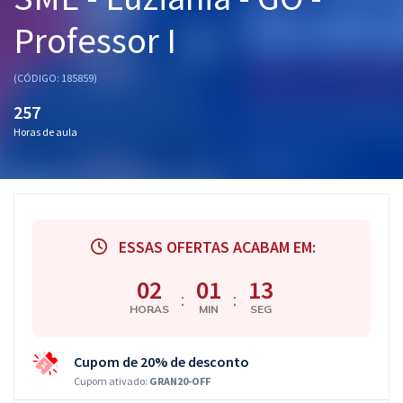
Pós
Professor I
Graduação
(CÓDIGO: 185859)
OAB
257
Horas de aula
Mentorias
Questões grátis
Conteúdo gratuito
ESSAS OFERTAS ACABAM EM:
Blog
02
01
13
Aprovados
:
:
HORAS
MIN
SEG
Atendimento
Cupom de 20% de desconto
Cupom ativado:
GRAN20-OFF