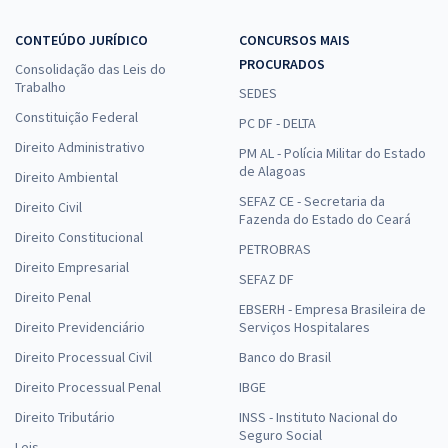
CONTEÚDO JURÍDICO
CONCURSOS MAIS
PROCURADOS
Consolidação das Leis do
Trabalho
SEDES
Constituição Federal
PC DF - DELTA
Direito Administrativo
PM AL - Polícia Militar do Estado
de Alagoas
Direito Ambiental
SEFAZ CE - Secretaria da
Direito Civil
Fazenda do Estado do Ceará
Direito Constitucional
PETROBRAS
Direito Empresarial
SEFAZ DF
Direito Penal
EBSERH - Empresa Brasileira de
Direito Previdenciário
Serviços Hospitalares
Direito Processual Civil
Banco do Brasil
Direito Processual Penal
IBGE
Direito Tributário
INSS - Instituto Nacional do
Seguro Social
Leis