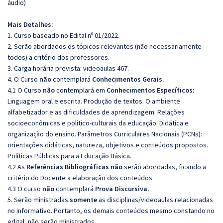
áudio)
Mais Detalhes:
1. Curso baseado no Edital nº 01/2022.
2. Serão abordados os tópicos relevantes (não necessariamente
todos) a critério dos professores.
3. Carga horária prevista: videoaulas 467.
4. O Curso
não
contemplará
Conhecimentos Gerais.
4.1 O Curso
não
contemplará em
Conhecimentos Específicos:
Linguagem oral e escrita. Produção de textos. O ambiente
alfabetizador e as dificuldades de aprendizagem. Relações
socioeconômicas e político-culturais da educação. Didática e
organização do ensino. Parâmetros Curriculares Nacionais (PCNs):
orientações didáticas, natureza, objetivos e conteúdos propostos.
Políticas Públicas para a Educação Básica.
4.2 As
Referências
Bibliográficas não
serão abordadas, ficando a
critério do Docente a elaboração dos conteúdos.
4.3 O curso
não
contemplará
Prova Discursiva.
5. Serão ministradas
somente
as disciplinas/videoaulas relacionadas
no informativo. Portanto, os demais conteúdos mesmo constando no
edital, não serão ministrados.