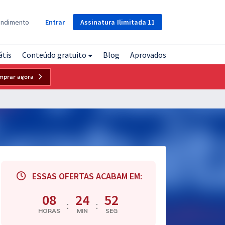
Assinatura
Ilimitada
11
endimento
Entrar
átis
Conteúdo gratuito
Blog
Aprovados
mprar agora
ESSAS OFERTAS ACABAM EM:
08
24
51
:
:
HORAS
MIN
SEG