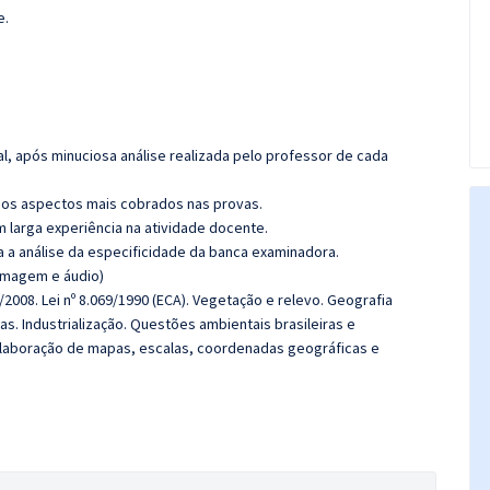
e.
l, após minuciosa análise realizada pelo professor de cada
os aspectos mais cobrados nas provas.
m larga experiência na atividade docente.
ra a análise da especificidade da banca examinadora.
(imagem e áudio)
5/2008. Lei nº 8.069/1990 (ECA). Vegetação e relevo. Geografia
as. Industrialização. Questões ambientais brasileiras e
e elaboração de mapas, escalas, coordenadas geográficas e