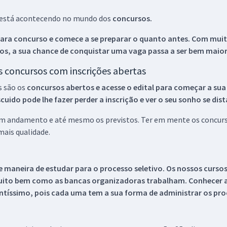
ue está acontecendo no mundo dos
concursos.
ara concurso e comece a se preparar o quanto antes. Com muita
os, a sua chance de conquistar uma vaga passa a ser bem maior
os concursos com inscrições abertas
s são os
concursos abertos e acesse o edital para começar a sua
ido pode lhe fazer perder a inscrição e ver o seu sonho se dis
 em andamento e até mesmo os previstos. Ter em mente os concurso
ais qualidade.
 maneira de estudar para o processo seletivo. Os nossos curso
uito bem como as bancas organizadoras trabalham. Conhecer a
tíssimo, pois cada uma tem a sua forma de administrar os proc