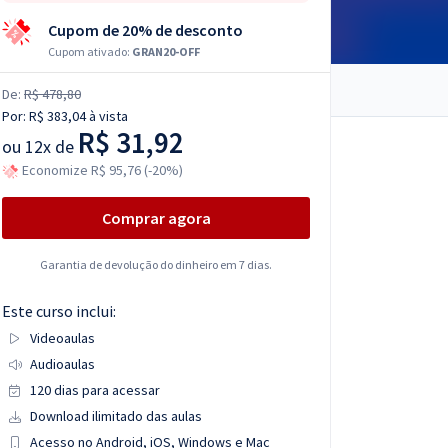
Cupom de 20% de desconto
Cupom ativado:
GRAN20-OFF
De:
R$ 478,80
Por:
R$ 383,04
à vista
R$ 31,92
ou
12x de
Economize R$ 95,76 (-20%)
Comprar agora
Garantia de devolução do dinheiro em 7 dias.
Este curso inclui:
Videoaulas
Audioaulas
120 dias para acessar
Download ilimitado das aulas
Acesso no Android, iOS, Windows e Mac