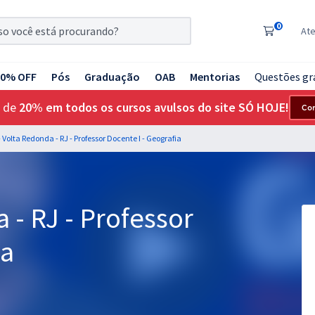
0
At
20% OFF
Pós
Graduação
OAB
Mentorias
Questões gr
 de
20% em todos os cursos avulsos do site SÓ HOJE!
Co
 Volta Redonda - RJ - Professor Docente I - Geografia
 - RJ - Professor
ia