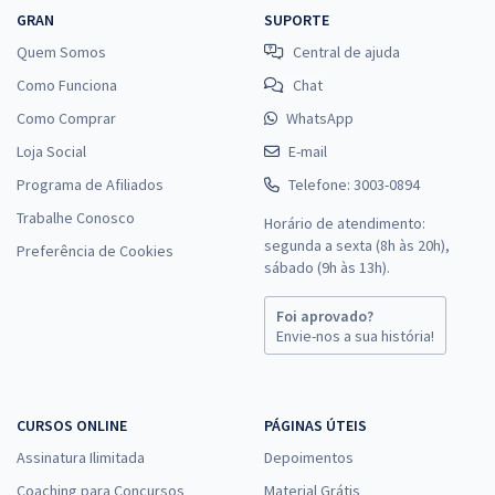
GRAN
SUPORTE
Quem Somos
Central de ajuda
Como Funciona
Chat
Como Comprar
WhatsApp
Loja Social
E-mail
Programa de Afiliados
Telefone: 3003-0894
Trabalhe Conosco
Horário de atendimento:
segunda a sexta (8h às 20h),
Preferência de Cookies
sábado (9h às 13h).
Foi aprovado?
Envie-nos a sua história!
CURSOS ONLINE
PÁGINAS ÚTEIS
Assinatura Ilimitada
Depoimentos
Coaching para Concursos
Material Grátis