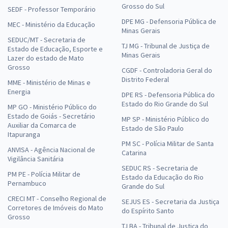
Grosso do Sul
SEDF - Professor Temporário
DPE MG - Defensoria Pública de
MEC - Ministério da Educação
Minas Gerais
SEDUC/MT - Secretaria de
TJ MG - Tribunal de Justiça de
Estado de Educação, Esporte e
Minas Gerais
Lazer do estado de Mato
Grosso
CGDF - Controladoria Geral do
Distrito Federal
MME - Ministério de Minas e
Energia
DPE RS - Defensoria Pública do
Estado do Rio Grande do Sul
MP GO - Ministério Público do
Estado de Goiás - Secretário
MP SP - Ministério Público do
Auxiliar da Comarca de
Estado de São Paulo
Itapuranga
PM SC - Polícia Militar de Santa
ANVISA - Agência Nacional de
Catarina
Vigilância Sanitária
SEDUC RS - Secretaria de
PM PE - Polícia Militar de
Estado da Educação do Rio
Pernambuco
Grande do Sul
CRECI MT - Conselho Regional de
SEJUS ES - Secretaria da Justiça
Corretores de Imóveis do Mato
do Espírito Santo
Grosso
TJ BA - Tribunal de Justiça do