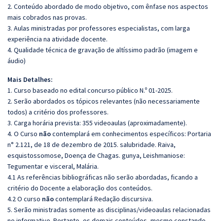
2. Conteúdo abordado de modo objetivo, com ênfase nos aspectos
mais cobrados nas provas.
3. Aulas ministradas por professores especialistas, com larga
experiência na atividade docente.
4. Qualidade técnica de gravação de altíssimo padrão (imagem e
áudio)
Mais Detalhes:
1. Curso baseado no edital concurso público N.º 01-2025.
2. Serão abordados os tópicos relevantes (não necessariamente
todos) a critério dos professores.
3. Carga horária prevista: 355 videoaulas (aproximadamente).
4. O Curso
não
contemplará em conhecimentos específicos:
Portaria
n° 2.121, de 18 de dezembro de 2015.
salubridade
.
Raiva
,
esquistossomose, Doença de Chagas. gunya, Leishmaniose:
Tegumentar e visceral, Malária.
4.1 As referências bibliográficas não serão abordadas, ficando a
critério do Docente a
elab
oração
dos conteúdos.
4.2 O curso
não
contemplará Redação discursiva.
5. Serão ministradas somente as disciplinas/videoaulas relacionadas
no informativo. Portanto, os demais conteúdos, mesmo constando