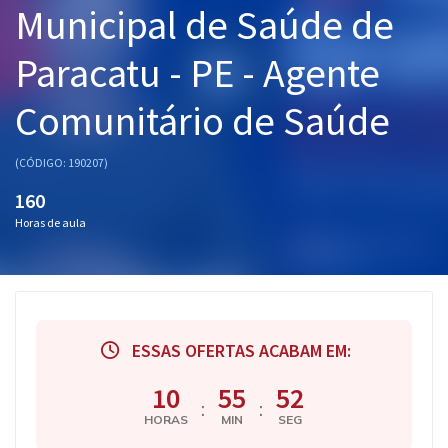
Municipal de Saúde de
Pós
Paracatu - PE - Agente
Graduação
Comunitário de Saúde
OAB
Mentorias
(CÓDIGO: 190207)
160
Questões grátis
Horas de aula
Conteúdo gratuito
Blog
Aprovados
ESSAS OFERTAS ACABAM EM:
Atendimento
10
55
52
:
:
HORAS
MIN
SEG