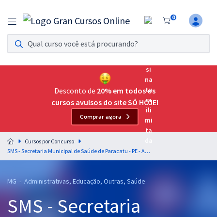
0
Assinatura Ilimitada 11
Acesso a todos os cursos. Teste grátis por 7 dias!
Assinatura OAB Até Passar
Acesso ilimitado a toda preparação para o Exame da
Desconto de
20% em todos os
Ordem, até você passar!
cursos avulsos do site SÓ HOJE!
Comprar agora
Residências Multiprofissionais
Preparação completa e intensiva para as principais
Cursos por Concurso
residências em saúde do Brasil
SMS - Secretaria Municipal de Saúde de Paracatu - PE - Agente Comunitário de Saúde
Concursos
MG - Administrativas, Educação, Outras, Saúde
Assinatura Ilimitada
SMS - Secretaria
Cursos 20% OFF