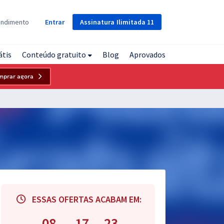
Assinatura
Ilimitada
11
endimento
Entrar
átis
Conteúdo gratuito
Blog
Aprovados
mprar agora
ESSAS OFERTAS ACABAM EM:
08
17
22