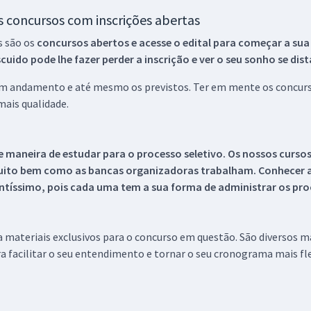
os concursos com inscrições abertas
s são os
concursos abertos e acesse o edital para começar a sua
ido pode lhe fazer perder a inscrição e ver o seu sonho se dis
 em andamento e até mesmo os previstos. Ter em mente os concurso
ais qualidade.
 maneira de estudar para o processo seletivo. Os nossos curso
uito bem como as bancas organizadoras trabalham. Conhecer a
tíssimo, pois cada uma tem a sua forma de administrar os proc
 a materiais exclusivos para o concurso em questão. São diversos 
a facilitar o seu entendimento e tornar o seu cronograma mais fle