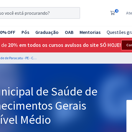
0
At
20% OFF
Pós
Graduação
OAB
Mentorias
Questões gr
 de
20% em todos os cursos avulsos do site SÓ HOJE!
Co
SMS - Secretaria Municipal de Saúde de Paracatu - PE - Conhecimentos Gerais para os Cargos de Nível Médio
nicipal de Saúde de
hecimentos Gerais
ível Médio