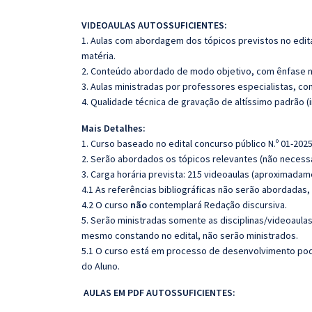
VIDEOAULAS AUTOSSUFICIENTES:
1. Aulas com abordagem dos tópicos previstos no edita
matéria.
2. Conteúdo abordado de modo objetivo, com ênfase n
3. Aulas ministradas por professores especialistas, co
4. Qualidade técnica de gravação de altíssimo padrão 
Mais Detalhes:
1. Curso baseado no edital concurso público N.º 01-2025
2. Serão abordados os tópicos relevantes (não necessa
3. Carga horária prevista: 215 videoaulas (aproximadam
4.1 As referências bibliográficas não serão abordadas,
4.2 O curso
não
contemplará Redação discursiva.
5. Serão ministradas somente as disciplinas/videoaula
mesmo constando no edital, não serão ministrados.
5.1 O curso está em processo de desenvolvimento pode
do Aluno.
AULAS EM PDF AUTOSSUFICIENTES: