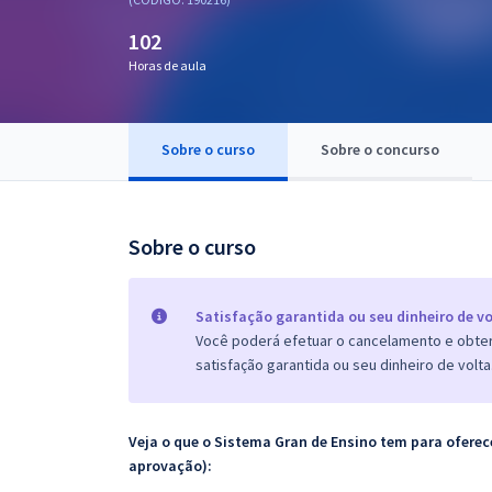
Pós
102
Graduação
Horas de aula
OAB
Sobre o curso
Sobre o concurso
Mentorias
Questões grátis
Sobre o curso
Conteúdo gratuito
Blog
Satisfação garantida ou seu dinheiro de vo
Você poderá efetuar o cancelamento e obter 
Aprovados
satisfação garantida ou seu dinheiro de volta
Atendimento
Veja o que o Sistema Gran de Ensino tem para ofer
aprovação):