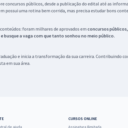
re concursos públicos, desde a publicação do edital até as inform
em possui uma rotina bem corrida, mas precisa estudar bons conte
 conteúdos: foram milhares de aprovados em
concursos públicos,
s e busque a vaga com que tanto sonhou no meio público.
aduação e inicia a transformação da sua carreira. Contribuindo c
ista em sua área.
TE
CURSOS ONLINE
tral de ajuda
Assinatura Ilimitada