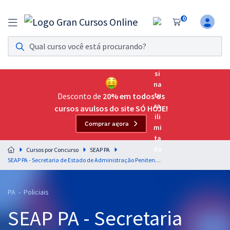
0
Assinatura Ilimitada 11
Acesso a todos os cursos. Teste grátis por 7 dias!
Assinatura OAB Até Passar
Acesso ilimitado a toda preparação para o Exame da
Desconto de
20% em todos os
Ordem, até você passar!
cursos avulsos do site SÓ HOJE!
Comprar agora
Residências Multiprofissionais
Preparação completa e intensiva para as principais
Cursos por Concurso
SEAP PA
residências em saúde do Brasil
SEAP PA - Secretaria de Estado de Administração Penitenciária do Pará - Conhecimentos Específicos para Polícia Penal - Agente Penitenciário (Pré-edital)
Concursos
PA - Policiais
Assinatura Ilimitada
SEAP PA - Secretaria
Cursos 20% OFF