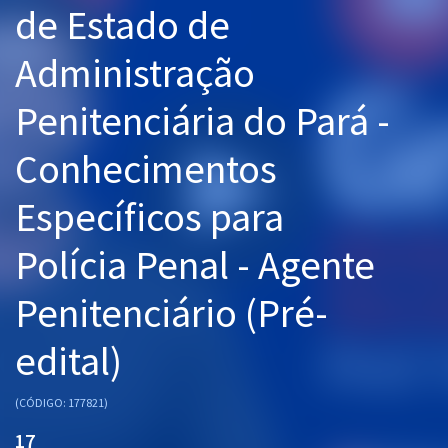
de Estado de
Pós
Administração
Graduação
Penitenciária do Pará -
OAB
Conhecimentos
Mentorias
Específicos para
Questões grátis
Conteúdo gratuito
Polícia Penal - Agente
Blog
Penitenciário (Pré-
Aprovados
edital)
Atendimento
(CÓDIGO: 177821)
17