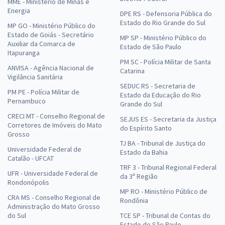
MME - Ministério de Minas e
Energia
DPE RS - Defensoria Pública do
Estado do Rio Grande do Sul
MP GO - Ministério Público do
Estado de Goiás - Secretário
MP SP - Ministério Público do
Auxiliar da Comarca de
Estado de São Paulo
Itapuranga
PM SC - Polícia Militar de Santa
ANVISA - Agência Nacional de
Catarina
Vigilância Sanitária
SEDUC RS - Secretaria de
PM PE - Polícia Militar de
Estado da Educação do Rio
Pernambuco
Grande do Sul
CRECI MT - Conselho Regional de
SEJUS ES - Secretaria da Justiça
Corretores de Imóveis do Mato
do Espírito Santo
Grosso
TJ BA - Tribunal de Justiça do
Universidade Federal de
Estado da Bahia
Catalão - UFCAT
TRF 3 - Tribunal Regional Federal
UFR - Universidade Federal de
da 3ª Região
Rondonópolis
MP RO - Ministério Público de
CRA MS - Conselho Regional de
Rondônia
Administração do Mato Grosso
do Sul
TCE SP - Tribunal de Contas do
Estado de São Paulo