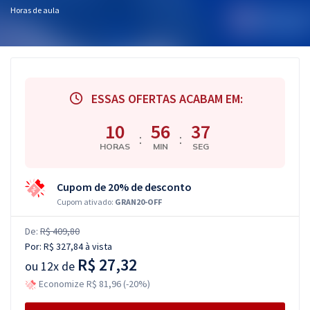
Horas de aula
ESSAS OFERTAS ACABAM EM:
10
56
36
:
:
HORAS
MIN
SEG
Cupom de 20% de desconto
Cupom ativado:
GRAN20-OFF
De:
R$ 409,80
Por:
R$ 327,84
à vista
R$ 27,32
ou
12x de
Economize R$ 81,96 (-20%)