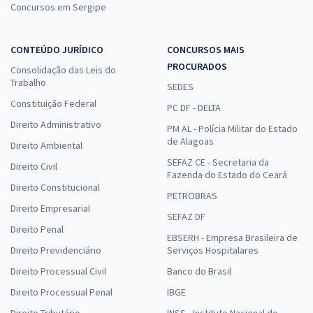
Concursos em Sergipe
CONTEÚDO JURÍDICO
CONCURSOS MAIS
PROCURADOS
Consolidação das Leis do
Trabalho
SEDES
Constituição Federal
PC DF - DELTA
Direito Administrativo
PM AL - Polícia Militar do Estado
de Alagoas
Direito Ambiental
SEFAZ CE - Secretaria da
Direito Civil
Fazenda do Estado do Ceará
Direito Constitucional
PETROBRAS
Direito Empresarial
SEFAZ DF
Direito Penal
EBSERH - Empresa Brasileira de
Direito Previdenciário
Serviços Hospitalares
Direito Processual Civil
Banco do Brasil
Direito Processual Penal
IBGE
Direito Tributário
INSS - Instituto Nacional do