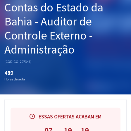
Contas do Estado da
Pós
Bahia - Auditor de
Graduação
Controle Externo -
OAB
Administração
Mentorias
Questões grátis
(CÓDIGO: 207346)
489
Conteúdo gratuito
Horas de aula
Blog
Aprovados
Atendimento
ESSAS OFERTAS ACABAM EM:
07
19
18