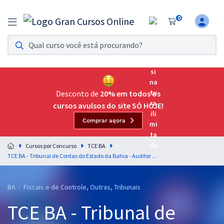
0
Assinatura Ilimitada 11
Acesso a todos os cursos. Teste grátis por 7 dias!
Assinatura OAB Até Passar
Acesso ilimitado a toda preparação para o Exame da
Desconto de
20% em todos os
Ordem, até você passar!
cursos avulsos do site SÓ HOJE!
Comprar agora
Residências Multiprofissionais
Preparação completa e intensiva para as principais
Cursos por Concurso
TCE BA
residências em saúde do Brasil
TCE BA - Tribunal de Contas do Estado da Bahia - Auditor de Controle Externo - Administração
Concursos
BA - Fiscais e de Controle, Outras, Tribunais
Assinatura Ilimitada
TCE BA - Tribunal de
Cursos 20% OFF