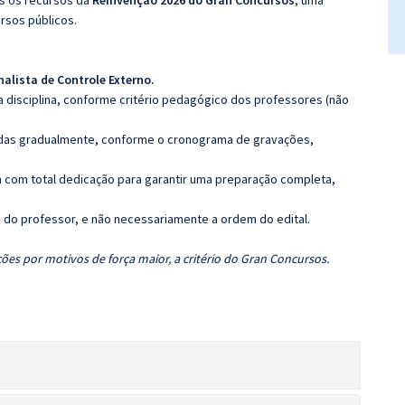
os os recursos da
Reinvenção 2026 do Gran Concursos
, uma
rsos públicos.
nalista de Controle Externo
.
 disciplina, conforme critério pedagógico dos professores (não
luídas gradualmente, conforme o cronograma de gravações,
 com total dedicação para garantir uma preparação completa,
ca do professor, e não necessariamente a ordem do edital.
ões por motivos de força maior, a critério do Gran Concursos.