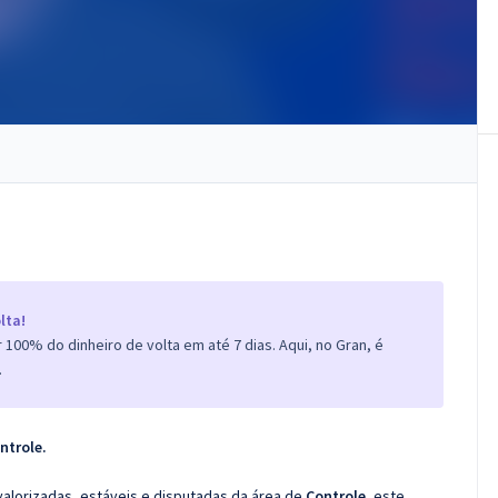
lta!
100% do dinheiro de volta em até 7 dias. Aqui, no Gran, é
.
ntrole.
valorizadas, estáveis e disputadas da área de
Controle
, este