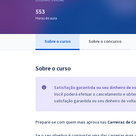
Pós
553
Graduação
Horas de aula
OAB
Sobre o curso
Sobre o concurso
Mentorias
Questões grátis
Sobre o curso
Conteúdo gratuito
Blog
Satisfação garantida ou seu dinheiro de vo
Você poderá efetuar o cancelamento e obter 
Aprovados
satisfação garantida ou seu dinheiro de volta
Atendimento
Prepare-se com quem mais aprova nas
Carreiras de Co
Se o seu objetivo é conquistar uma das carreiras mais 