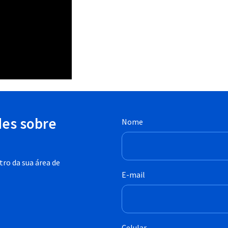
des sobre
Nome
ro da sua área de
E-mail
Celular