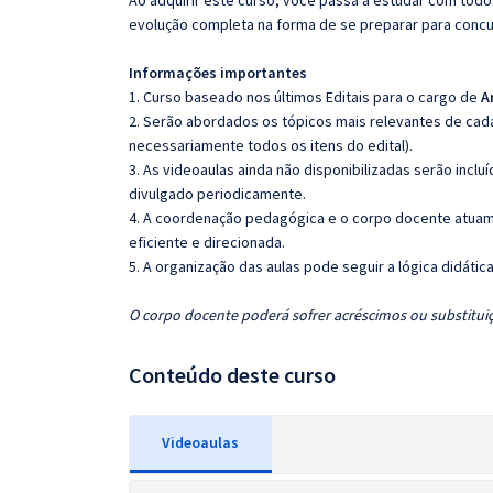
Ao adquirir este curso, você passa a estudar com tod
evolução completa na forma de se preparar para concu
Informações importantes
1. Curso baseado nos últimos Editais para o cargo de
A
2. Serão abordados os tópicos mais relevantes de cada
necessariamente todos os itens do edital).
3. As videoaulas ainda não disponibilizadas serão inc
divulgado periodicamente.
4. A coordenação pedagógica e o corpo docente atuam
eficiente e direcionada.
5. A organização das aulas pode seguir a lógica didáti
O corpo docente poderá sofrer acréscimos ou substituiç
Conteúdo deste curso
Videoaulas