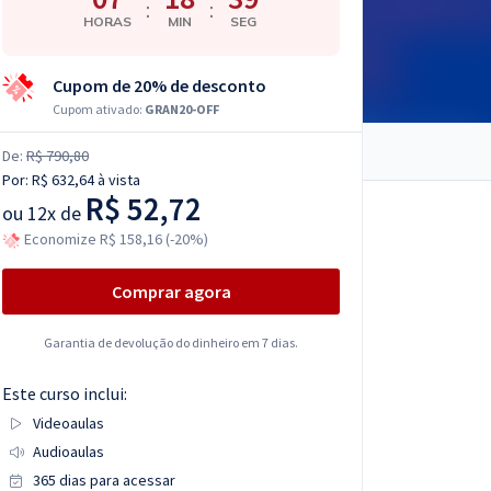
:
:
HORAS
MIN
SEG
Cupom de 20% de desconto
Cupom ativado:
GRAN20-OFF
De:
R$ 790,80
Por:
R$ 632,64
à vista
R$ 52,72
ou
12x de
Economize R$ 158,16 (-20%)
Comprar agora
Garantia de devolução do dinheiro em 7 dias.
Este curso inclui:
Videoaulas
Audioaulas
365 dias para acessar