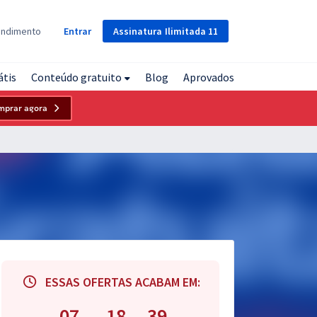
Assinatura
Ilimitada
11
endimento
Entrar
átis
Conteúdo gratuito
Blog
Aprovados
mprar agora
ESSAS OFERTAS ACABAM EM:
07
18
38