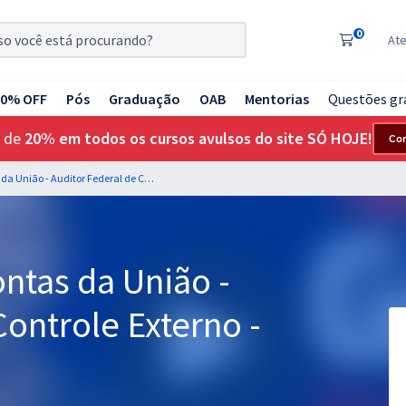
0
At
20% OFF
Pós
Graduação
OAB
Mentorias
Questões gr
 de
20% em todos os cursos avulsos do site SÓ HOJE!
Co
TCU - Tribunal de Contas da União - Auditor Federal de Controle Externo - Área Geral
ontas da União -
Controle Externo -