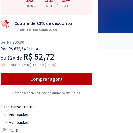
:
:
HORAS
MIN
SEG
Cupom de 20% de desconto
Cupom ativado:
GRAN20-OFF
De:
R$ 790,80
Por:
R$ 632,64
à vista
R$ 52,72
ou
12x de
Economize R$ 158,16 (-20%)
Comprar agora
Garantia de devolução do dinheiro em 7 dias.
Este curso inclui:
Videoaulas
Audioaulas
PDFs