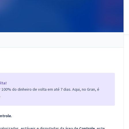
lta!
100% do dinheiro de volta em até 7 dias. Aqui, no Gran, é
.
ntrole.
valorizadas, estáveis e disputadas da área de
Controle
, este