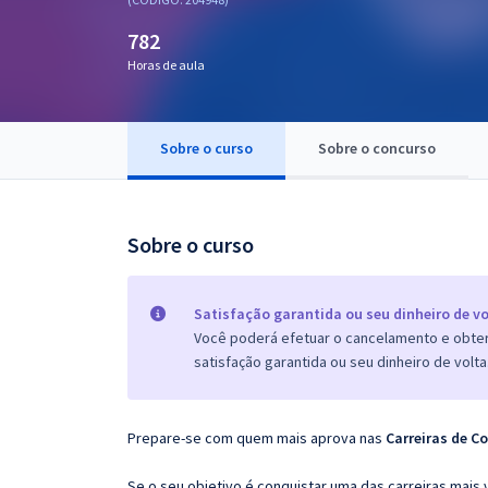
Pós
782
Graduação
Horas de aula
OAB
Sobre o curso
Sobre o concurso
Mentorias
Questões grátis
Sobre o curso
Conteúdo gratuito
Blog
Satisfação garantida ou seu dinheiro de vo
Você poderá efetuar o cancelamento e obter 
Aprovados
satisfação garantida ou seu dinheiro de volta
Atendimento
Prepare-se com quem mais aprova nas
Carreiras de Co
Se o seu objetivo é conquistar uma das carreiras mais 