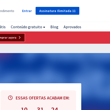
Assinatura
Ilimitada
11
endimento
Entrar
átis
Conteúdo gratuito
Blog
Aprovados
mprar agora
ESSAS OFERTAS ACABAM EM:
10
31
23