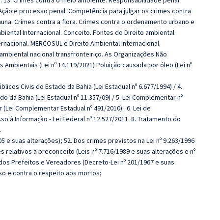
s. 13. Crimes contra o meio ambiente. Responsabilidade penal
 Ação e processo penal. Competência para julgar os crimes contra
auna. Crimes contra a flora. Crimes contra o ordenamento urbano e
mbiental Internacional. Conceito. Fontes do Direito ambiental
ternacional. MERCOSUL e Direito Ambiental Internacional.
mbiental nacional transfronteiriço. As Organizações Não
mbientais (Lei nº 14.119/2021) Poluição causada por óleo (Lei nº
blicos Civis do Estado da Bahia (Lei Estadual nº 6.677/1994) / 4.
 da Bahia (Lei Estadual nº 11.357/09) / 5. Lei Complementar nº
r (Lei Complementar Estadual nº 491/2010). 6. Lei de
sso à Informação - Lei Federal nº 12.527/2011. 8. Tratamento do
.
05 e suas alterações); 52. Dos crimes previstos na Lei nº 9.263/1996
s relativos a preconceito (Leis nº 7.716/1989 e suas alterações e nº
dos Prefeitos e Vereadores (Decreto-Lei nº 201/1967 e suas
oso e contra o respeito aos mortos;