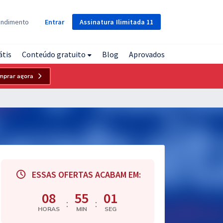
Assinatura
Ilimitada
11
endimento
Entrar
átis
Conteúdo gratuito
Blog
Aprovados
mprar agora
ESSAS OFERTAS ACABAM EM:
08
55
00
:
:
HORAS
MIN
SEG