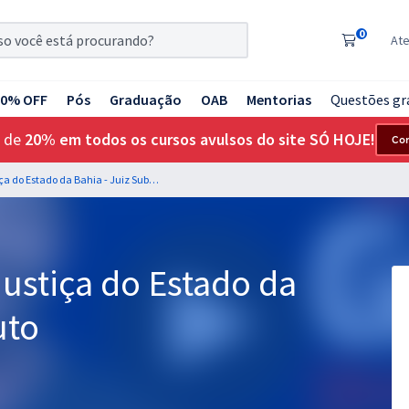
0
At
20% OFF
Pós
Graduação
OAB
Mentorias
Questões gr
 de
20% em todos os cursos avulsos do site SÓ HOJE!
Co
TJ BA - Tribunal de Justiça do Estado da Bahia - Juiz Substituto
Justiça do Estado da
uto