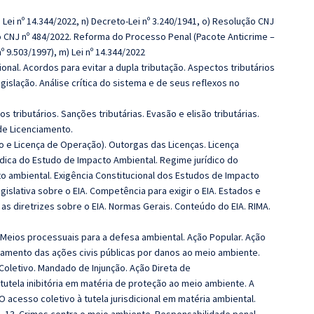
m) Lei nº 14.344/2022, n) Decreto‑Lei nº 3.240/1941, o) Resolução CNJ
o CNJ nº 484/2022. Reforma do Processo Penal (Pacote Anticrime –
 nº 9.503/1997), m) Lei nº 14.344/2022
ional. Acordos para evitar a dupla tributação. Aspectos tributários
islação. Análise crítica do sistema e de seus reflexos no
vos tributários. Sanções tributárias. Evasão e elisão tributárias.
de Licenciamento.
ção e Licença de Operação). Outorgas das Licenças. Licença
ídica do Estudo de Impacto Ambiental. Regime jurídico do
to ambiental. Exigência Constitucional dos Estudos de Impacto
gislativa sobre o EIA. Competência para exigir o EIA. Estados e
 diretrizes sobre o EIA. Normas Gerais. Conteúdo do EIA. RIMA.
. Meios processuais para a defesa ambiental. Ação Popular. Ação
gamento das ações civis públicas por danos ao meio ambiente.
Coletivo. Mandado de Injunção. Ação Direta de
tutela inibitória em matéria de proteção ao meio ambiente. A
O acesso coletivo à tutela jurisdicional em matéria ambiental.