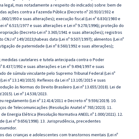
a legal, mas notadamente a respeito do indicado) sobre: bem de
ão das ações contra a Fazenda Pública (Decreto nº 20.910/1932 e
 1.060/1950 e suas alterações); execução fiscal (Lei nº 6.830/1980 e
ei nº 6.515/1977 e suas alterações e Lei nº 9.278/1996); proteção do
ropriação (Decreto-Lei nº 3.365/1941 e suas alterações); registros
o CNJ nº 149/2023;habeas data (Lei nº 9.507/1997); alimentos (Lei nº
stigação de paternidade (Lei nº 8.560/1992 e suas alterações);
); medidas cautelares e tutela antecipada contra o Poder
 8.437/1992 e suas alterações e Lei nº 9.494/1997 e suas
do de súmula vinculante pelo Supremo Tribunal Federal (Lei nº
ei nº 13.140/2015). Reflexos da Lei nº 13.105/2015 e suas
odução às Normas do Direito Brasileiro (Lei nº 13.655/2018). Lei de
/2015). Lei nº 14.538/2023.
eu regulamento (Lei nº 12.414/2011 e Decreto nº 9.936/2019). 10.
os de Telecomunicações (Resolução Anatel nº 765/2023). 11.
de Energia Elétrica (Resolução Normativa ANEEL nº 1.000/2021). 12.
de (Lei nº 9.656/1998). 13. Jurisprudência, precedentes
nsumidor.
os das crianças e adolescentes com transtornos mentais (Lei nº