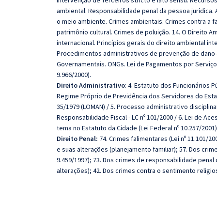
Intervenção de Terceiros stricto e lato sensu. Recurso
ambiental. Responsabilidade penal da pessoa jurídica.
o meio ambiente. Crimes ambientais. Crimes contra a f
patrimônio cultural. Crimes de poluição. 14. O Direito A
internacional. Princípios gerais do direito ambiental in
Procedimentos administrativos de prevenção de dano a
Governamentais. ONGs. Lei de Pagamentos por Serviços A
9.966/2000).
Direito Administrativo
: 4. Estatuto dos Funcionários Pú
Regime Próprio de Previdência dos Servidores do Estado
35/1979 (LOMAN) / 5. Processo administrativo disciplina
Responsabilidade Fiscal - LC nº 101/2000 / 6. Lei de Ace
tema no Estatuto da Cidade (Lei Federal nº 10.257/2001)
Direito Penal:
74. Crimes falimentares (Lei nº 11.101/20
e suas alterações (planejamento familiar); 57. Dos crime
9.459/1997); 73. Dos crimes de responsabilidade penal 
alterações); 42. Dos crimes contra o sentimento religi