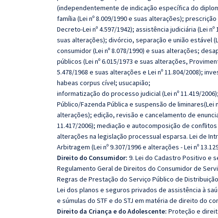
(independentemente de indicação específica do diplom
família (Lei nº 8.009/1990 e suas alterações); prescriç
Decreto-Lei nº 4.597/1942); assistência judiciária (Lei nº
suas alterações); divórcio, separação e união estável (L
consumidor (Lei nº 8.078/1990) e suas alterações; desap
públicos (Lei nº 6.015/1973 e suas alterações, Proviment
5.478/1968 e suas alterações e Lei nº 11.804/2008); inve
habeas corpus cível; usucapião;
informatização do processo judicial (Lei nº 11.419/2006
Público/Fazenda Pública e suspensão de liminares(Lei nº
alterações); edição, revisão e cancelamento de enuncia
11.417/2006); mediação e autocomposição de conflitos (L
alterações na legislação processual esparsa. Lei de Intr
Arbitragem (Lei nº 9.307/1996 e alterações - Lei nº 13.129
Direito do Consumidor:
9. Lei do Cadastro Positivo e s
Regulamento Geral de Direitos do Consumidor de Serviç
Regras de Prestação do Serviço Público de Distribuição 
Lei dos planos e seguros privados de assistência à saú
e súmulas do STF e do STJ em matéria de direito do co
Direito da Criança e do Adolescente:
Proteção e direit