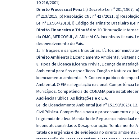
10.216/2001).
Direito Processual Penal
: l) Decreto‑Lei nº 201/1967, 
nº 213/2015, p) Resolução CNJ nº 427/2021, q) Resoluçã
Lei nº 13.964/2019), i) Código de Trânsito Brasileiro (Lei
Direito Financeiro e Tributário:
20. Tributação internac
da OMC, MERCOSUL, ALADI e ALCA. Incentivos fiscais. Leg
desenvolvimento do País.
15. Infrações e sanções tributárias. Ilícitos administrati
Direito Ambiental:
Licenciamento Ambiental. Sistema 
8. Tipos de Licença (Licença Prévia, Licença de Instala
Ambiental para fins específicos. Função e Natureza Jur
licenciamento ambiental. 9. Conceito jurídico de impac
Ambiental. O EIA na legislação nacional. Competência Le
Municípios. Competência do CONAMA para estabelecer as
Audiência Pública. As licitações e o EIA.
Lei do Licenciamento Ambiental (Lei nº 15.190/2025). 12
Civil Pública. Competência para o processamento e jul
Legitimidade ativa. Mandado de Segurança Individual e 
Inconstitucionalidade. Desapropriação. Tombamento. A 
tutela de urgência e de evidência no direito ambiental. 