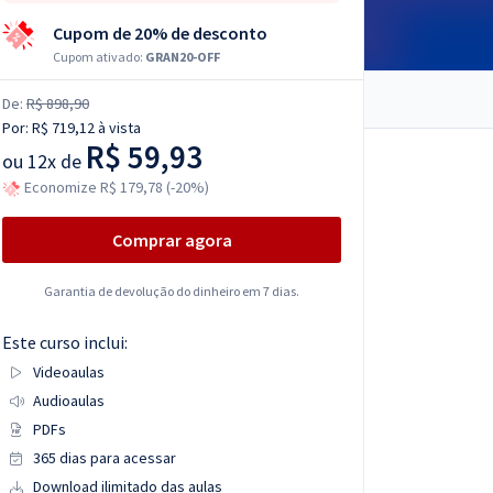
Cupom de 20% de desconto
Cupom ativado:
GRAN20-OFF
De:
R$ 898,90
Por:
R$ 719,12
à vista
R$ 59,93
ou
12x de
Economize R$ 179,78 (-20%)
Comprar agora
Garantia de devolução do dinheiro em 7 dias.
Este curso inclui:
Videoaulas
Audioaulas
PDFs
365 dias para acessar
Download ilimitado das aulas