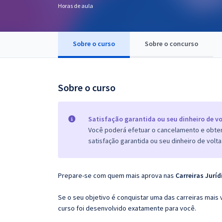
Horas de aula
Pós
Graduação
Sobre o curso
Sobre o concurso
OAB
Mentorias
Sobre o curso
Questões grátis
Satisfação garantida ou seu dinheiro de vo
Conteúdo gratuito
Você poderá efetuar o cancelamento e obter 
satisfação garantida ou seu dinheiro de volta
Blog
Aprovados
Prepare-se com quem mais aprova nas
Carreiras
Juríd
Atendimento
Se o seu objetivo é conquistar uma das carreiras mais 
curso foi desenvolvido exatamente para você.