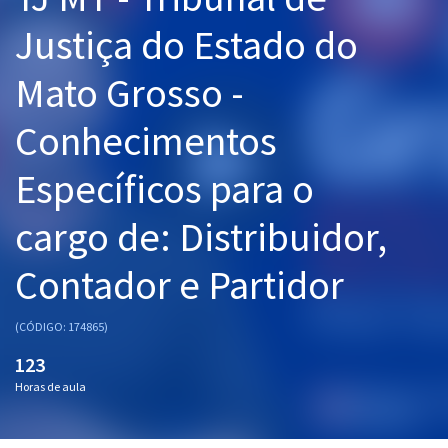
Pós
Justiça do Estado do
Graduação
Mato Grosso -
OAB
Conhecimentos
Mentorias
Específicos para o
Questões grátis
cargo de: Distribuidor,
Conteúdo gratuito
Contador e Partidor
Blog
Aprovados
(CÓDIGO: 174865)
123
Atendimento
Horas de aula