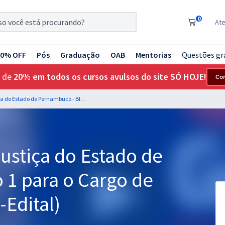
0
At
20% OFF
Pós
Graduação
OAB
Mentorias
Questões gr
 de
20% em todos os cursos avulsos do site SÓ HOJE!
Co
TJ PE - Tribunal de Justiça do Estado de Pernambuco - Bloco 1 para o Cargo de Juiz Substituto (Pós-Edital)
Justiça do Estado de
 1 para o Cargo de
-Edital)