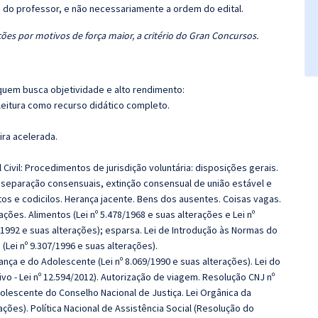
ca do professor, e não necessariamente a ordem do edital.
ões por motivos de força maior, a critério do Gran Concursos.
quem busca objetividade e alto rendimento:
leitura como recurso didático completo.
ira acelerada.
Civil: Procedimentos de jurisdição voluntária: disposições gerais.
o e separação consensuais, extinção consensual de união estável e
s e codicilos. Herança jacente. Bens dos ausentes. Coisas vagas.
ações. Alimentos (Lei nº 5.478/1968 e suas alterações e Lei nº
/1992 e suas alterações); esparsa. Lei de Introdução às Normas do
 (Lei nº 9.307/1996 e suas alterações).
ança e do Adolescente (Lei nº 8.069/1990 e suas alterações). Lei do
o - Lei nº 12.594/2012). Autorização de viagem. Resolução CNJ nº
olescente do Conselho Nacional de Justiça. Lei Orgânica da
rações). Política Nacional de Assistência Social (Resolução do