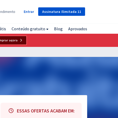
Assinatura
Ilimitada
11
endimento
Entrar
átis
Conteúdo gratuito
Blog
Aprovados
mprar agora
ESSAS OFERTAS ACABAM EM: