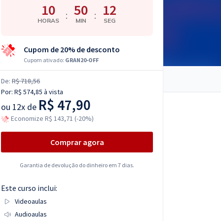
10
50
11
:
:
HORAS
MIN
SEG
Cupom de 20% de desconto
Cupom ativado:
GRAN20-OFF
De:
R$ 718,56
Por:
R$ 574,85
à vista
R$ 47,90
ou
12x de
Economize R$ 143,71 (-20%)
Comprar agora
Garantia de devolução do dinheiro em 7 dias.
Este curso inclui:
Videoaulas
Audioaulas