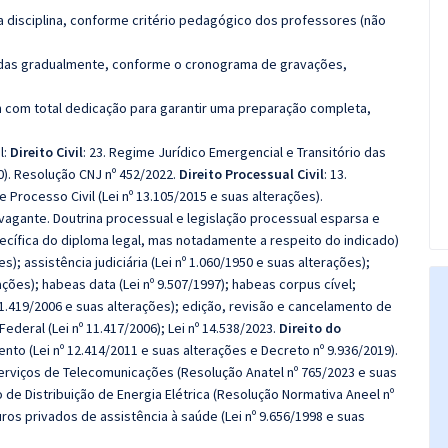
 disciplina, conforme critério pedagógico dos professores (não
luídas gradualmente, conforme o cronograma de gravações,
 com total dedicação para garantir uma preparação completa,
l:
Direito Civil
: 23. Regime Jurídico Emergencial e Transitório das
20). Resolução CNJ nº 452/2022.
Direito Processual Civil
: 13.
 Processo Civil (Lei nº 13.105/2015 e suas alterações).
vagante. Doutrina processual e legislação processual esparsa e
cífica do diploma legal, mas notadamente a respeito do indicado)
s); assistência judiciária (Lei nº 1.060/1950 e suas alterações);
ções); habeas data (Lei nº 9.507/1997); habeas corpus cível;
 11.419/2006 e suas alterações); edição, revisão e cancelamento de
deral (Lei nº 11.417/2006); Lei nº 14.538/2023.
Direito do
ento (Lei nº 12.414/2011 e suas alterações e Decreto nº 9.936/2019).
erviços de Telecomunicações (Resolução Anatel nº 765/2023 e suas
 de Distribuição de Energia Elétrica (Resolução Normativa Aneel nº
uros privados de assistência à saúde (Lei nº 9.656/1998 e suas