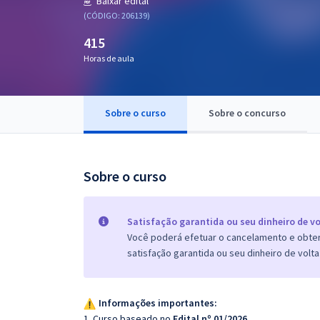
Baixar edital
Pós
(CÓDIGO: 206139)
415
Graduação
Horas de aula
OAB
Mentorias
Sobre o curso
Sobre o concurso
Questões grátis
Sobre o curso
Conteúdo gratuito
Blog
Satisfação garantida ou seu dinheiro de vo
Aprovados
Você poderá efetuar o cancelamento e obter 
satisfação garantida ou seu dinheiro de volta
Atendimento
Informações importantes:
1. Curso baseado no
Edital nº 01/2026
.