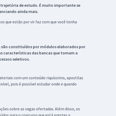
 trajetória de estudo. É muito importante se
tanciando ainda mais.
s que estão por vir faz com que você tenha
s são constituídos por módulos elaborados por
s características das bancas que tomam a
essos seletivos.
materiais com um conteúdo riquíssimo, apostilas
xível, pois é possível estudar onde e quando
ações sobre as vagas ofertadas. Além disso, os
údos para o concurso que está prestes a