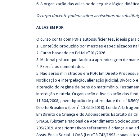
6. A organização das aulas pode seguir a lógica didáti
O corpo docente poderá sofrer acréscimos ou substituiç
AULAS EM PDF:
O curso conta com PDFs autossuficientes, ideais para 
1. Conteúdo produzido por mestres especializados na 
2. Curso baseado no Edital nº 01/2026
3. Material prático que facilita a aprendizagem de mane
4. Exercícios comentados.
5. Não serão ministrados em PDF: Em Direito Processual 
Notificação e interpelação, alienação judicial. Divórci
alteração do regime de bens do matrimônio. Testamento
Interdição e tutela. Organização e fiscalização das fund
11.804/2008); investigação de paternidade (Lei nº 8.560
Direito Brasileiro (Lei nº 13.655/2018). Lei de Arbitragem
Em Direito da Criança e do Adolescente: Estatuto da Cri
SINASE (Sistema Nacional de Atendimento Socioeducativ
295/2019. Atos Normativos referentes à criança e ao ad
Assistência Social - LOAS (Lei nº 8.742/1993 e suas alte