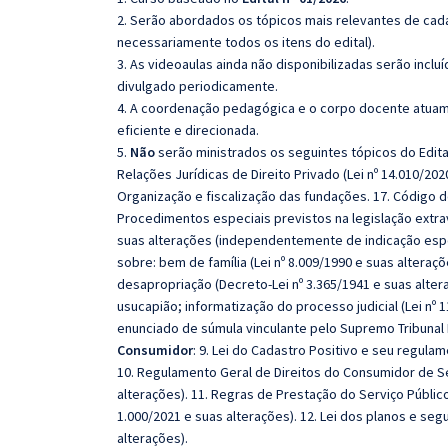
2. Serão abordados os tópicos mais relevantes de cada
necessariamente todos os itens do edital).
3. As videoaulas ainda não disponibilizadas serão inc
divulgado periodicamente.
4. A coordenação pedagógica e o corpo docente atuam
eficiente e direcionada.
5.
Não
serão ministrados os seguintes tópicos do Edita
Relações Jurídicas de Direito Privado (Lei nº 14.010/20
Organização e fiscalização das fundações. 17. Código de
Procedimentos especiais previstos na legislação extra
suas alterações (independentemente de indicação espe
sobre: bem de família (Lei nº 8.009/1990 e suas alteraçõe
desapropriação (Decreto-Lei nº 3.365/1941 e suas altera
usucapião; informatização do processo judicial (Lei nº
enunciado de súmula vinculante pelo Supremo Tribunal Fe
Consumidor
: 9. Lei do Cadastro Positivo e seu regulam
10. Regulamento Geral de Direitos do Consumidor de S
alterações). 11. Regras de Prestação do Serviço Público
1.000/2021 e suas alterações). 12. Lei dos planos e seg
alterações).