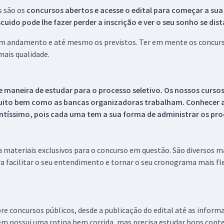
s são os
concursos abertos e acesse o edital para começar a sua
ido pode lhe fazer perder a inscrição e ver o seu sonho se dis
 em andamento e até mesmo os previstos. Ter em mente os concurso
ais qualidade.
 maneira de estudar para o processo seletivo. Os nossos curso
uito bem como as bancas organizadoras trabalham. Conhecer a
tíssimo, pois cada uma tem a sua forma de administrar os proc
 a materiais exclusivos para o concurso em questão. São diversos 
a facilitar o seu entendimento e tornar o seu cronograma mais fle
re concursos públicos, desde a publicação do edital até as inform
em possui uma rotina bem corrida, mas precisa estudar bons conte