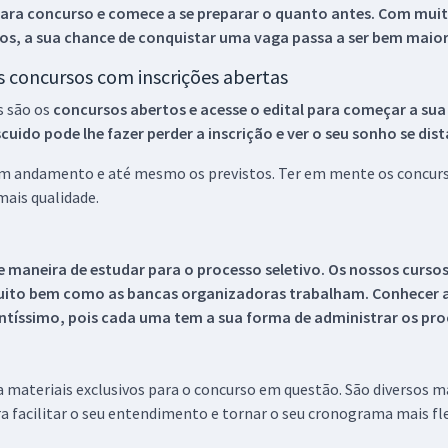
ara concurso e comece a se preparar o quanto antes. Com muita
os, a sua chance de conquistar uma vaga passa a ser bem maior
os concursos com inscrições abertas
s são os
concursos abertos e acesse o edital para começar a sua
ido pode lhe fazer perder a inscrição e ver o seu sonho se dis
 em andamento e até mesmo os previstos. Ter em mente os concurso
ais qualidade.
 maneira de estudar para o processo seletivo. Os nossos curso
uito bem como as bancas organizadoras trabalham. Conhecer a
tíssimo, pois cada uma tem a sua forma de administrar os proc
 a materiais exclusivos para o concurso em questão. São diversos 
a facilitar o seu entendimento e tornar o seu cronograma mais fle