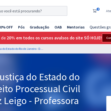
0
At
20% OFF
Pós
Graduação
OAB
Mentorias
Questões gr
 de
20% em todos os cursos avulsos do site SÓ HOJE!
Co
TJ RJ - Tribunal de Justiça do Estado do Rio de Janeiro - Direito Processual Civil para o Cargo de Juiz Leigo - Professora Lídia Marangon
Justiça do Estado do
eito Processual Civil
z Leigo - Professora