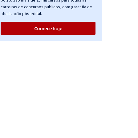
bolso. São mais de 25 mil cursos para todas as
carreiras de concursos públicos, com garantia de
atualização pós-edital.
Comece hoje