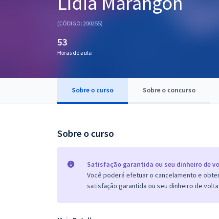
Lídia Marangon
Pós
(CÓDIGO: 200255)
Graduação
53
Horas de aula
OAB
Mentorias
Sobre o curso
Sobre o concurso
Questões grátis
Conteúdo gratuito
Sobre o curso
Blog
Aprovados
Satisfação garantida ou seu dinheiro de vo
Você poderá efetuar o cancelamento e obter 
satisfação garantida ou seu dinheiro de volta
Atendimento