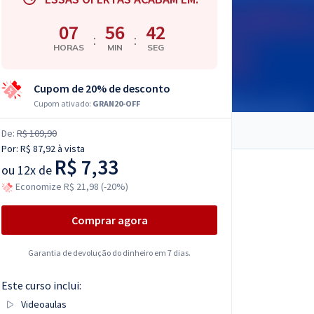
07
56
41
:
:
HORAS
MIN
SEG
Cupom de 20% de desconto
Cupom ativado:
GRAN20-OFF
De:
R$ 109,90
Por:
R$ 87,92
à vista
R$ 7,33
ou
12x de
Economize R$ 21,98 (-20%)
Comprar agora
Garantia de devolução do dinheiro em 7 dias.
Este curso inclui:
Videoaulas