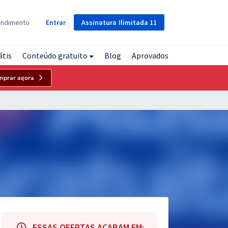
Assinatura
Ilimitada
11
endimento
Entrar
átis
Conteúdo gratuito
Blog
Aprovados
mprar agora
ESSAS OFERTAS ACABAM EM: