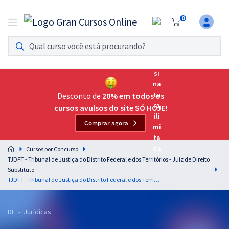
0
Assinatura Ilimitada 11
Acesso a todos os cursos. Teste grátis por 7 dias!
Assinatura OAB Até Passar
Acesso ilimitado a toda preparação para o Exame da
Desconto de
20% em todos os
Ordem, até você passar!
cursos avulsos do site SÓ HOJE!
Comprar agora
Residências Multiprofissionais
Preparação completa e intensiva para as principais
Cursos por Concurso
residências em saúde do Brasil
TJDFT - Tribunal de Justiça do Distrito Federal e dos Territórios - Juiz de Direito
Substituto
Concursos
TJDFT - Tribunal de Justiça do Distrito Federal e dos Territórios — Bloco I para o Cargo de Juiz de Direito Substituto (Pré-Edital)
Assinatura Ilimitada
DF - Jurídicas
Cursos 20% OFF