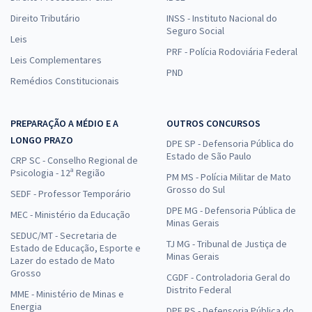
Direito Tributário
INSS - Instituto Nacional do
Seguro Social
Leis
PRF - Polícia Rodoviária Federal
Leis Complementares
PND
Remédios Constitucionais
PREPARAÇÃO A MÉDIO E A
OUTROS CONCURSOS
LONGO PRAZO
DPE SP - Defensoria Pública do
Estado de São Paulo
CRP SC - Conselho Regional de
Psicologia - 12ª Região
PM MS - Polícia Militar de Mato
Grosso do Sul
SEDF - Professor Temporário
DPE MG - Defensoria Pública de
MEC - Ministério da Educação
Minas Gerais
SEDUC/MT - Secretaria de
TJ MG - Tribunal de Justiça de
Estado de Educação, Esporte e
Minas Gerais
Lazer do estado de Mato
Grosso
CGDF - Controladoria Geral do
Distrito Federal
MME - Ministério de Minas e
Energia
DPE RS - Defensoria Pública do