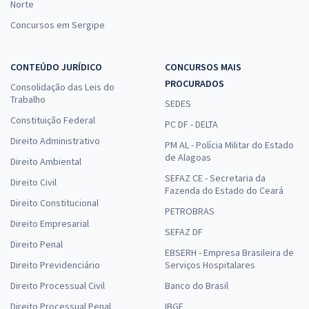
Norte
Concursos em Sergipe
CONTEÚDO JURÍDICO
CONCURSOS MAIS
PROCURADOS
Consolidação das Leis do
Trabalho
SEDES
Constituição Federal
PC DF - DELTA
Direito Administrativo
PM AL - Polícia Militar do Estado
de Alagoas
Direito Ambiental
SEFAZ CE - Secretaria da
Direito Civil
Fazenda do Estado do Ceará
Direito Constitucional
PETROBRAS
Direito Empresarial
SEFAZ DF
Direito Penal
EBSERH - Empresa Brasileira de
Direito Previdenciário
Serviços Hospitalares
Direito Processual Civil
Banco do Brasil
Direito Processual Penal
IBGE