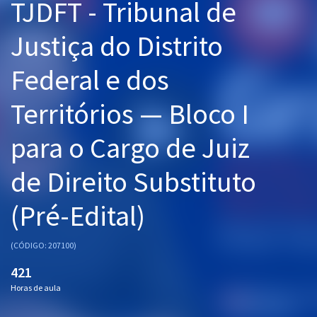
TJDFT - Tribunal de
Pós
Justiça do Distrito
Graduação
Federal e dos
OAB
Territórios — Bloco I
Mentorias
para o Cargo de Juiz
Questões grátis
de Direito Substituto
Conteúdo gratuito
Blog
(Pré-Edital)
Aprovados
(CÓDIGO: 207100)
421
Atendimento
Horas de aula