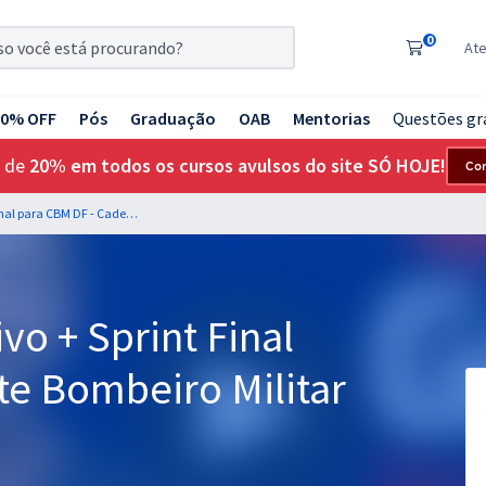
0
At
20% OFF
Pós
Graduação
OAB
Mentorias
Questões gr
 de
20% em todos os cursos avulsos do site SÓ HOJE!
Co
Treinamento Intensivo + Sprint Final para CBM DF - Cadete Bombeiro Militar (Pós-edital)
vo + Sprint Final
te Bombeiro Militar