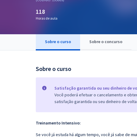
Pós
118
Graduação
Horas de aula
OAB
Sobre o curso
Sobre o concurso
Mentorias
Questões grátis
Sobre o curso
Conteúdo gratuito
Blog
Satisfação garantida ou seu dinheiro de vo
Você poderá efetuar o cancelamento e obter 
Aprovados
satisfação garantida ou seu dinheiro de volta
Atendimento
Treinamento Intensivo:
Se você já estuda há algum tempo, você já sabe de mui