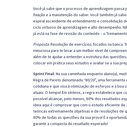
Você já sabe que o processo de aprendizagem passa po
fixação e a manutenção do saber. Você também já sabe
espiral ascendente de entendimento e consolidação d
ciclo virtuoso de aprendizagem e alto desempenho. Não
já está na fase de revisão do conteúdo – o Treinamento
Proposta
: Resolução de exercícios focados na banca.
minuciosa para te levar a um melhor nível de compree
além de te ajudar a entender a estrutura das questões/
colocar em prática seus estudos e avaliar se a sua pr
Sprint Final:
Na sua caminhada enquanto aluno(a), muit
Regra de Pareto denominada “80/20”, uma ferramenta ana
cotidiana e que visa à otimização de esforços e à boa 
atuais: O tempo! Em síntese, a regra estabelece que
possível alcançar, pelo menos, 80% dos resultados es
ideia aqui é comprovar que com o estudo eficiente de 
teóricas extremamente objetivas e de resoluções de 
80% de todas as questões da sua prova! É a oportunid
garantir a conquista do resultado esperado!