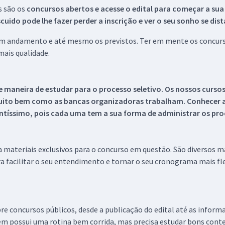
s são os
concursos abertos e acesse o edital para começar a sua
ido pode lhe fazer perder a inscrição e ver o seu sonho se dis
 em andamento e até mesmo os previstos. Ter em mente os concurso
ais qualidade.
 maneira de estudar para o processo seletivo. Os nossos curso
uito bem como as bancas organizadoras trabalham. Conhecer a
tíssimo, pois cada uma tem a sua forma de administrar os proc
 a materiais exclusivos para o concurso em questão. São diversos 
a facilitar o seu entendimento e tornar o seu cronograma mais fle
re concursos públicos, desde a publicação do edital até as inform
em possui uma rotina bem corrida, mas precisa estudar bons conte