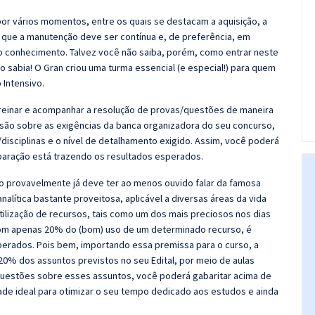
r vários momentos, entre os quais se destacam a aquisição, a
 que a manutenção deve ser contínua e, de preferência, em
o conhecimento. Talvez você não saiba, porém, como entrar neste
 sabia! O Gran criou uma turma essencial (e especial!) para quem
 Intensivo.
 Treinar e acompanhar a resolução de provas/questões de maneira
nsão sobre as exigências da banca organizadora do seu concurso,
disciplinas e o nível de detalhamento exigido. Assim, você poderá
eparação está trazendo os resultados esperados.
o provavelmente já deve ter ao menos ouvido falar da famosa
lítica bastante proveitosa, aplicável a diversas áreas da vida
utilização de recursos, tais como um dos mais preciosos nos dias
 com apenas 20% do (bom) uso de um determinado recurso, é
perados. Pois bem, importando essa premissa para o curso, a
20% dos assuntos previstos no seu Edital, por meio de aulas
questões sobre esses assuntos, você poderá gabaritar acima de
ade ideal para otimizar o seu tempo dedicado aos estudos e ainda