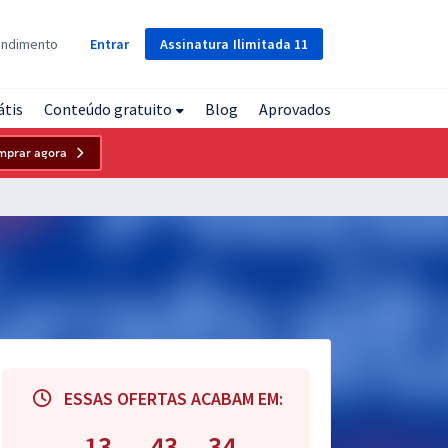
Assinatura
Ilimitada
11
endimento
Entrar
átis
Conteúdo gratuito
Blog
Aprovados
mprar agora
ESSAS OFERTAS ACABAM EM:
13
43
33