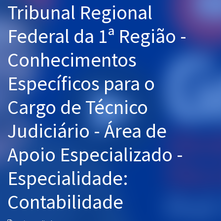
Tribunal Regional
Pós
Federal da 1ª Região -
Graduação
Conhecimentos
OAB
Específicos para o
Mentorias
Cargo de Técnico
Questões grátis
Conteúdo gratuito
Judiciário - Área de
Blog
Apoio Especializado -
Aprovados
Especialidade:
Atendimento
Contabilidade