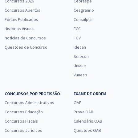
Concursos 2026
Cebraspe
Concursos Abertos
Cesgranrio
Editais Publicados
Consulplan
Histórias Visuais
FCC
Notícias de Concursos
FGV
Questões de Concurso
Idecan
Selecon
Uniase
Vunesp
CONCURSOS POR PROFISSÃO
EXAME DE ORDEM
Concursos Administrativos
OAB
Concursos Educação
Prova OAB
Concursos Fiscais
Calendário OAB
Concursos Jurídicos
Questões OAB