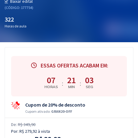
Baixar edital
(CÓDIGO: 177754)
322
Horas de aula
ESSAS OFERTAS ACABAM EM:
07
21
02
:
:
HORAS
MIN
SEG
Cupom de 20% de desconto
Cupom ativado:
GRAN20-OFF
De:
R$ 349,90
Por:
R$ 279,92
à vista