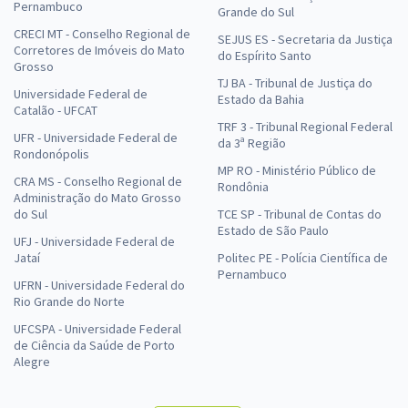
Pernambuco
Grande do Sul
CRECI MT - Conselho Regional de
SEJUS ES - Secretaria da Justiça
Corretores de Imóveis do Mato
do Espírito Santo
Grosso
TJ BA - Tribunal de Justiça do
Universidade Federal de
Estado da Bahia
Catalão - UFCAT
TRF 3 - Tribunal Regional Federal
UFR - Universidade Federal de
da 3ª Região
Rondonópolis
MP RO - Ministério Público de
CRA MS - Conselho Regional de
Rondônia
Administração do Mato Grosso
do Sul
TCE SP - Tribunal de Contas do
Estado de São Paulo
UFJ - Universidade Federal de
Jataí
Politec PE - Polícia Científica de
Pernambuco
UFRN - Universidade Federal do
Rio Grande do Norte
UFCSPA - Universidade Federal
de Ciência da Saúde de Porto
Alegre