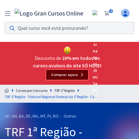
0
Assinatura Ilimitada 11
Acesso a todos os cursos. Teste grátis por 7 dias!
Assinatura OAB Até Passar
Acesso ilimitado a toda preparação para o Exame da
Desconto de
20% em todos os
Ordem, até você passar!
cursos avulsos do site SÓ HOJE!
Comprar agora
Residências Multiprofissionais
Preparação completa e intensiva para as principais
Cursos por Concurso
TRF 1ª Região
residências em saúde do Brasil
TRF 1ª Região - Tribunal Regional Federal da 1ª Região - Conhecimentos Específicos para o Cargo de Técnico Judiciário - Área de Apoio Especializado - Especialidade: Contabilidade
Concursos
AP, AM, BA, DF, MA, MT, PI, RO - Outras
Assinatura Ilimitada
TRF 1ª Região -
Cursos 20% OFF