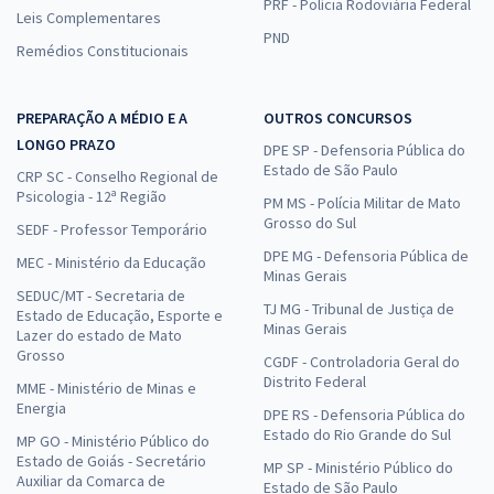
PRF - Polícia Rodoviária Federal
Leis Complementares
PND
Remédios Constitucionais
PREPARAÇÃO A MÉDIO E A
OUTROS CONCURSOS
LONGO PRAZO
DPE SP - Defensoria Pública do
Estado de São Paulo
CRP SC - Conselho Regional de
Psicologia - 12ª Região
PM MS - Polícia Militar de Mato
Grosso do Sul
SEDF - Professor Temporário
DPE MG - Defensoria Pública de
MEC - Ministério da Educação
Minas Gerais
SEDUC/MT - Secretaria de
TJ MG - Tribunal de Justiça de
Estado de Educação, Esporte e
Minas Gerais
Lazer do estado de Mato
Grosso
CGDF - Controladoria Geral do
Distrito Federal
MME - Ministério de Minas e
Energia
DPE RS - Defensoria Pública do
Estado do Rio Grande do Sul
MP GO - Ministério Público do
Estado de Goiás - Secretário
MP SP - Ministério Público do
Auxiliar da Comarca de
Estado de São Paulo