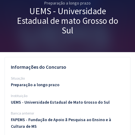
Preparação a longo prazo
Pós
UEMS - Universidade
Graduação
Estadual de mato Grosso do
Sul
OAB
Mentorias
Questões grátis
Informações do Concurso
Conteúdo gratuito
Situação
Preparação a longo prazo
Blog
Instituição
Aprovados
UEMS - Universidade Estadual de Mato Grosso do Sul
Banca anterior
Atendimento
FAPEMS - Fundação de Apoio ã Pesquisa ao Ensino e à
Cultura de MS