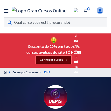
0
Assinatura Ilimitada 11
Acesso a todos os cursos. Teste grátis por 7 dias!
Assinatura OAB Até Passar
Acesso ilimitado a toda preparação para o Exame da
Desconto de
20% em todos os
Ordem, até você passar!
cursos avulsos do site SÓ HOJE!
Conhecer cursos
Residências Multiprofissionais
Preparação completa e intensiva para as principais
Cursos por Concurso
UEMS
residências em saúde do Brasil
Concursos
Assinatura Ilimitada
Cursos 20% OFF