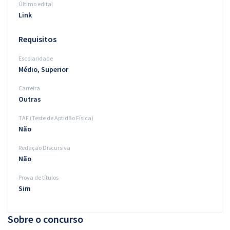
Último edital
Link
Requisitos
Escolaridade
Médio, Superior
Carreira
Outras
TAF (Teste de Aptidão Física)
Não
Redação Discursiva
Não
Prova de títulos
Sim
Sobre o concurso