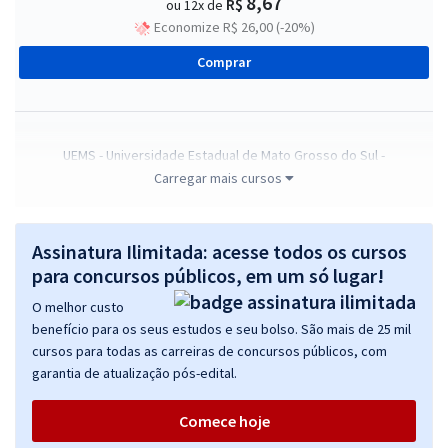
8,67
R$
ou 12x de
Economize R$ 26,00 (-20%)
Comprar
UEMS - Universidade Estadual de Mato Grosso do Sul -
Conhecimentos Gerais para os Cargos de Nível Médio
Carregar mais cursos
R$ 239,92
à vista
19,99
R$
ou 12x de
Assinatura Ilimitada: acesse todos os cursos
Economize R$ 59,98 (-20%)
para concursos públicos, em um só lugar!
Comprar
O melhor custo
benefício para os seus estudos e seu bolso. São mais de 25 mil
cursos para todas as carreiras de concursos públicos, com
garantia de atualização pós-edital.
UEMS - Universidade Estadual de Mato Grosso do Sul - Secretário
Acadêmico
Comece hoje
R$ 335,92
à vista