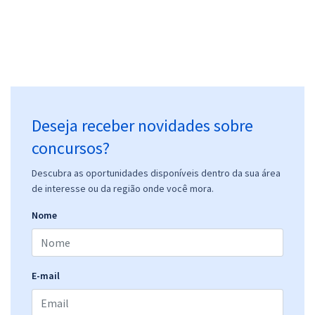
UFMT - Universidade Federal de Mato Grosso - Técnico em
Contabilidade
R$ 359,92
à vista
29,99
R$
ou 12x de
Deseja receber novidades sobre
Economize R$ 89,98 (-20%)
concursos?
Comprar
Descubra as oportunidades disponíveis dentro da sua área
de interesse ou da região onde você mora.
Nome
UFMT - Universidade Federal de Mato Grosso - Conhecimentos
Específicos para Assistente em Administração
R$ 159,92
à vista
13,33
R$
ou 12x de
E-mail
Economize R$ 39,98 (-20%)
Comprar