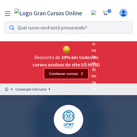
0
Assinatura Ilimitada 11
Acesso a todos os cursos. Teste grátis por 7 dias!
Assinatura OAB Até Passar
Acesso ilimitado a toda preparação para o Exame da
Desconto de
20% em todos os
Ordem, até você passar!
cursos avulsos do site SÓ HOJE!
Conhecer cursos
Residências Multiprofissionais
Preparação completa e intensiva para as principais
Cursos por Concurso
residências em saúde do Brasil
Concursos
Assinatura Ilimitada
Cursos 20% OFF