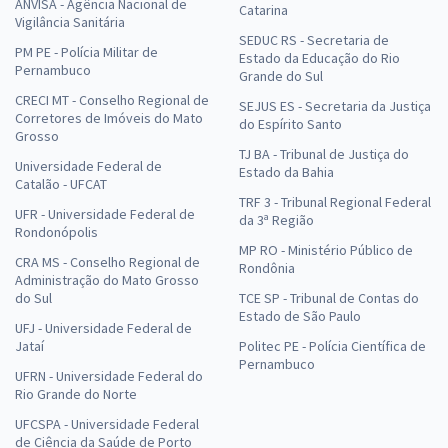
ANVISA - Agência Nacional de
Catarina
Vigilância Sanitária
SEDUC RS - Secretaria de
PM PE - Polícia Militar de
Estado da Educação do Rio
Pernambuco
Grande do Sul
CRECI MT - Conselho Regional de
SEJUS ES - Secretaria da Justiça
Corretores de Imóveis do Mato
do Espírito Santo
Grosso
TJ BA - Tribunal de Justiça do
Universidade Federal de
Estado da Bahia
Catalão - UFCAT
TRF 3 - Tribunal Regional Federal
UFR - Universidade Federal de
da 3ª Região
Rondonópolis
MP RO - Ministério Público de
CRA MS - Conselho Regional de
Rondônia
Administração do Mato Grosso
do Sul
TCE SP - Tribunal de Contas do
Estado de São Paulo
UFJ - Universidade Federal de
Jataí
Politec PE - Polícia Científica de
Pernambuco
UFRN - Universidade Federal do
Rio Grande do Norte
UFCSPA - Universidade Federal
de Ciência da Saúde de Porto