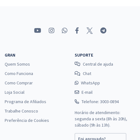
Comprar
UFMT - Universidade Federal de Mato Grosso - Conhecimentos
Básicos para os Cargos de Nível Superior (Nível de Classificação E)
R$ 295,12
à vista
24,59
R$
ou 12x de
GRAN
SUPORTE
Economize R$ 73,78 (-20%)
Quem Somos
Central de ajuda
Comprar
Como Funciona
Chat
Como Comprar
WhatsApp
Loja Social
E-mail
UFMT - Universidade Federal de Mato Grosso - Técnico de Assuntos
Programa de Afiliados
Telefone: 3003-0894
Educacionais
Trabalhe Conosco
Horário de atendimento:
R$ 343,92
à vista
segunda a sexta (8h às 20h),
Preferência de Cookies
28,66
R$
sábado (9h às 13h).
ou 12x de
Economize R$ 85,98 (-20%)
Foi aprovado?