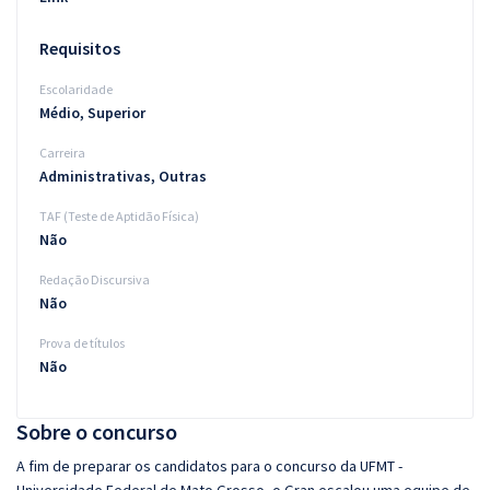
Requisitos
Escolaridade
Médio, Superior
Carreira
Administrativas, Outras
TAF (Teste de Aptidão Física)
Não
Redação Discursiva
Não
Prova de títulos
Não
Sobre o concurso
A fim de preparar os candidatos para o concurso da UFMT -