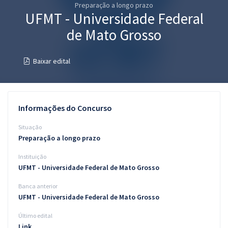
Preparação a longo prazo
Pós
UFMT - Universidade Federal
Graduação
de Mato Grosso
OAB
Baixar edital
Mentorias
Questões grátis
Informações do Concurso
Conteúdo gratuito
Situação
Preparação a longo prazo
Blog
Instituição
Aprovados
UFMT - Universidade Federal de Mato Grosso
Banca anterior
Atendimento
UFMT - Universidade Federal de Mato Grosso
Último edital
Link