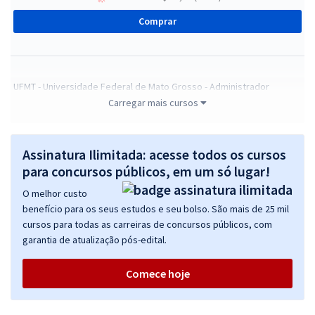
Comprar
UFMT - Universidade Federal de Mato Grosso - Administrador
Carregar mais cursos
R$ 399,99
à vista
33,33
R$
ou 12x de
Economize R$ 100,00 (-20%)
Assinatura Ilimitada: acesse todos os cursos
Comprar
para concursos públicos, em um só lugar!
O melhor custo
benefício para os seus estudos e seu bolso. São mais de 25 mil
cursos para todas as carreiras de concursos públicos, com
UFMT - Universidade Federal de Mato Grosso - Contador
garantia de atualização pós-edital.
R$ 399,99
à vista
33,33
R$
ou 12x de
Comece hoje
Economize R$ 100,00 (-20%)
Comprar