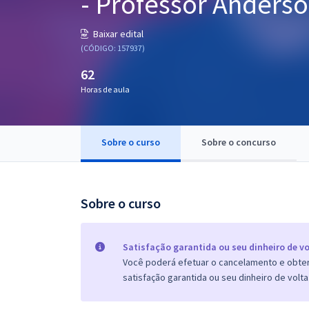
- Professor Anderso
Pós
Baixar edital
Graduação
(CÓDIGO: 157937)
62
OAB
Horas de aula
Mentorias
Sobre o curso
Sobre o concurso
Questões grátis
Conteúdo gratuito
Blog
Sobre o curso
Aprovados
Satisfação garantida ou seu dinheiro de vo
Você poderá efetuar o cancelamento e obter 
Atendimento
satisfação garantida ou seu dinheiro de volta