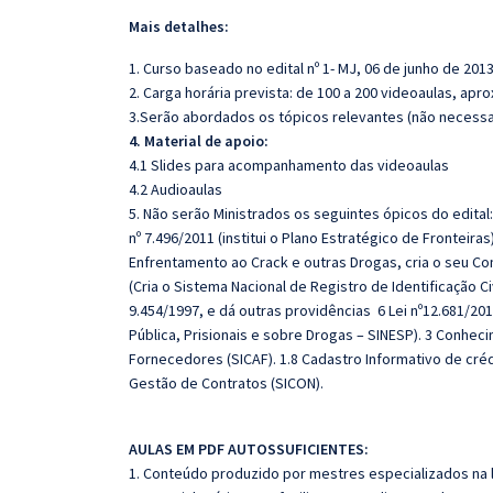
Mais detalhes:
1. Curso baseado no edital nº 1- MJ, 06 de junho de 2013
2. Carga horária prevista: de 100 a 200 videoaulas, ap
3.Serão abordados os tópicos relevantes (não necessar
4. Material de apoio:
4.1 Slides para acompanhamento das videoaulas
4.2 Audioaulas
5. Não serão Ministrados os seguintes ópicos do edital
nº 7.496/2011 (institui o Plano Estratégico de Fronteiras
Enfrentamento ao Crack e outras Drogas, cria o seu Com
(Cria o Sistema Nacional de Registro de Identificação Ci
9.454/1997, e dá outras providências 6 Lei nº12.681/20
Pública, Prisionais e sobre Drogas – SINESP). 3 Conhe
Fornecedores (SICAF). 1.8 Cadastro Informativo de créd
Gestão de Contratos (SICON).
AULAS EM PDF AUTOSSUFICIENTES:
1. Conteúdo produzido por mestres especializados na 