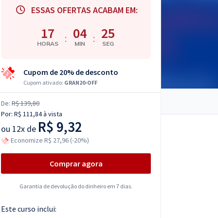
ESSAS OFERTAS ACABAM EM:
17
04
24
:
:
HORAS
MIN
SEG
Cupom de 20% de desconto
Cupom ativado:
GRAN20-OFF
De:
R$ 139,80
Por:
R$ 111,84
à vista
R$ 9,32
ou
12x de
Economize R$ 27,96 (-20%)
Comprar agora
Garantia de devolução do dinheiro em 7 dias.
Este curso inclui: