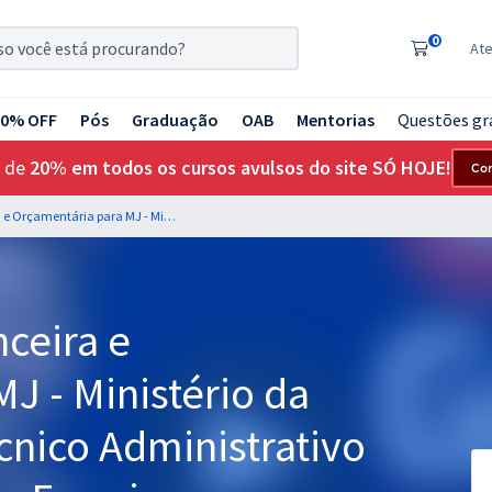
0
At
20% OFF
Pós
Graduação
OAB
Mentorias
Questões gr
 de
20% em todos os cursos avulsos do site SÓ HOJE!
Co
Administração Financeira e Orçamentária para MJ - Ministério da Justiça - Analista Técnico Administrativo - Professor Anderson Ferreira
ceira e
J - Ministério da
écnico Administrativo