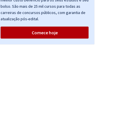
melhor custo benefício para os seus estudos e seu
bolso. São mais de 25 mil cursos para todas as
carreiras de concursos públicos, com garantia de
atualização pós-edital.
Comece hoje