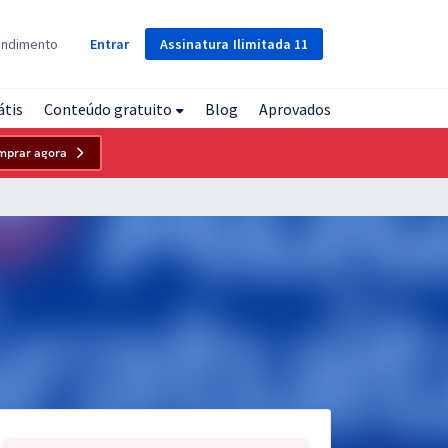
Assinatura
Ilimitada
11
endimento
Entrar
átis
Conteúdo gratuito
Blog
Aprovados
mprar agora