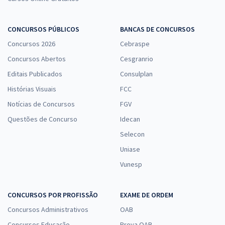
CONCURSOS PÚBLICOS
BANCAS DE CONCURSOS
Concursos 2026
Cebraspe
Concursos Abertos
Cesgranrio
Editais Publicados
Consulplan
Histórias Visuais
FCC
Notícias de Concursos
FGV
Questões de Concurso
Idecan
Selecon
Uniase
Vunesp
CONCURSOS POR PROFISSÃO
EXAME DE ORDEM
Concursos Administrativos
OAB
Concursos Educação
Prova OAB