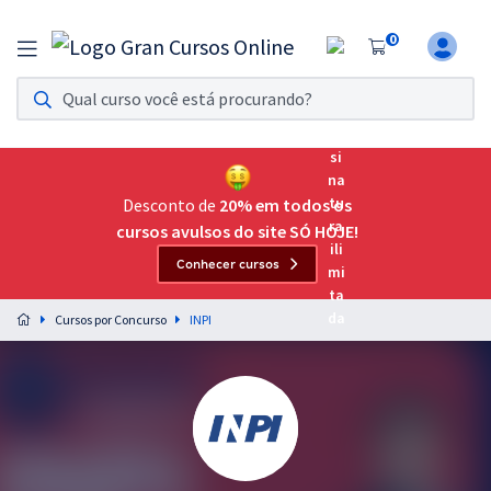
0
Assinatura Ilimitada 11
Acesso a todos os cursos. Teste grátis por 7 dias!
Assinatura OAB Até Passar
Acesso ilimitado a toda preparação para o Exame da
Desconto de
20% em todos os
Ordem, até você passar!
cursos avulsos do site SÓ HOJE!
Conhecer cursos
Residências Multiprofissionais
Preparação completa e intensiva para as principais
Cursos por Concurso
INPI
residências em saúde do Brasil
Concursos
Assinatura Ilimitada
Cursos 20% OFF