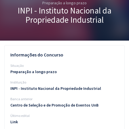
Preparação a longo prazo
Pós
INPI - Instituto Nacional da
Graduação
Propriedade Industrial
OAB
Mentorias
Informações do Concurso
Questões grátis
Situação
Conteúdo gratuito
Preparação a longo prazo
Instituição
Blog
INPI - Instituto Nacional da Propriedade Industrial
Aprovados
Banca anterior
Centro de Seleção e de Promoção de Eventos UnB
Atendimento
Último edital
Link