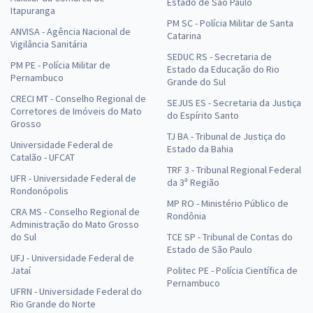
Estado de São Paulo
Itapuranga
PM SC - Polícia Militar de Santa
ANVISA - Agência Nacional de
Catarina
Vigilância Sanitária
SEDUC RS - Secretaria de
PM PE - Polícia Militar de
Estado da Educação do Rio
Pernambuco
Grande do Sul
CRECI MT - Conselho Regional de
SEJUS ES - Secretaria da Justiça
Corretores de Imóveis do Mato
do Espírito Santo
Grosso
TJ BA - Tribunal de Justiça do
Universidade Federal de
Estado da Bahia
Catalão - UFCAT
TRF 3 - Tribunal Regional Federal
UFR - Universidade Federal de
da 3ª Região
Rondonópolis
MP RO - Ministério Público de
CRA MS - Conselho Regional de
Rondônia
Administração do Mato Grosso
do Sul
TCE SP - Tribunal de Contas do
Estado de São Paulo
UFJ - Universidade Federal de
Jataí
Politec PE - Polícia Científica de
Pernambuco
UFRN - Universidade Federal do
Rio Grande do Norte