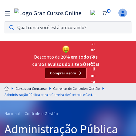
0
Assinatura Ilimitada 11
Acesso a todos os cursos. Teste grátis por 7 dias!
Assinatura OAB Até Passar
Acesso ilimitado a toda preparação para o Exame da
Desconto de
20% em todos os
Ordem, até você passar!
cursos avulsos do site SÓ HOJE!
Comprar agora
Residências Multiprofissionais
Preparação completa e intensiva para as principais
Cursos por Concurso
Carreiras de Controle e Gestão
residências em saúde do Brasil
Administração Pública para a Carreira de Controle e Gestão - Professor Leonardo Albernaz
Concursos
Nacional - Controle e Gestão
Assinatura Ilimitada
Administração Pública
Cursos 20% OFF