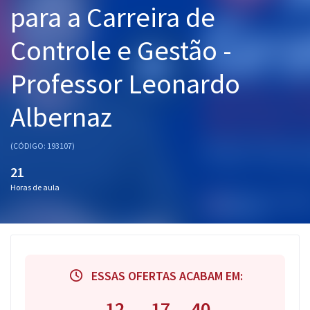
para a Carreira de
Pós
Controle e Gestão -
Graduação
Professor Leonardo
OAB
Albernaz
Mentorias
Questões grátis
(CÓDIGO: 193107)
21
Conteúdo gratuito
Horas de aula
Blog
Aprovados
Atendimento
ESSAS OFERTAS ACABAM EM:
12
17
39