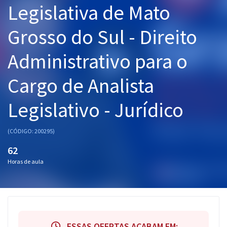
Legislativa de Mato
Pós
Grosso do Sul - Direito
Graduação
Administrativo para o
OAB
Cargo de Analista
Mentorias
Legislativo - Jurídico
Questões grátis
Conteúdo gratuito
(CÓDIGO: 200295)
Blog
62
Horas de aula
Aprovados
Atendimento
ESSAS OFERTAS ACABAM EM: