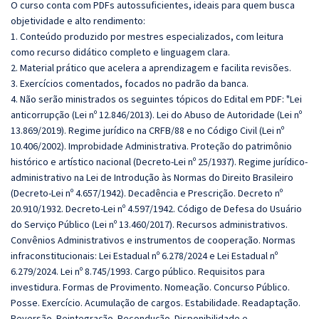
O curso conta com PDFs autossuficientes, ideais para quem busca
objetividade e alto rendimento:
1. Conteúdo produzido por mestres especializados, com leitura
como recurso didático completo e linguagem clara.
2. Material prático que acelera a aprendizagem e facilita revisões.
3. Exercícios comentados, focados no padrão da banca.
4. Não serão ministrados os seguintes tópicos do Edital em PDF: "Lei
anticorrupção (Lei nº 12.846/2013). Lei do Abuso de Autoridade (Lei nº
13.869/2019). Regime jurídico na CRFB/88 e no Código Civil (Lei nº
10.406/2002). Improbidade Administrativa. Proteção do patrimônio
histórico e artístico nacional (Decreto-Lei nº 25/1937). Regime jurídico-
administrativo na Lei de Introdução às Normas do Direito Brasileiro
(Decreto-Lei nº 4.657/1942). Decadência e Prescrição. Decreto nº
20.910/1932. Decreto-Lei nº 4.597/1942. Código de Defesa do Usuário
do Serviço Público (Lei nº 13.460/2017). Recursos administrativos.
Convênios Administrativos e instrumentos de cooperação. Normas
infraconstitucionais: Lei Estadual nº 6.278/2024 e Lei Estadual nº
6.279/2024. Lei nº 8.745/1993. Cargo público. Requisitos para
investidura. Formas de Provimento. Nomeação. Concurso Público.
Posse. Exercício. Acumulação de cargos. Estabilidade. Readaptação.
Reversão. Reintegração. Recondução. Disponibilidade e