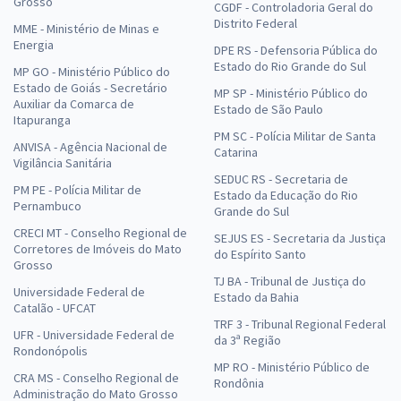
Grosso
CGDF - Controladoria Geral do
Distrito Federal
MME - Ministério de Minas e
Energia
DPE RS - Defensoria Pública do
Estado do Rio Grande do Sul
MP GO - Ministério Público do
Estado de Goiás - Secretário
MP SP - Ministério Público do
Auxiliar da Comarca de
Estado de São Paulo
Itapuranga
PM SC - Polícia Militar de Santa
ANVISA - Agência Nacional de
Catarina
Vigilância Sanitária
SEDUC RS - Secretaria de
PM PE - Polícia Militar de
Estado da Educação do Rio
Pernambuco
Grande do Sul
CRECI MT - Conselho Regional de
SEJUS ES - Secretaria da Justiça
Corretores de Imóveis do Mato
do Espírito Santo
Grosso
TJ BA - Tribunal de Justiça do
Universidade Federal de
Estado da Bahia
Catalão - UFCAT
TRF 3 - Tribunal Regional Federal
UFR - Universidade Federal de
da 3ª Região
Rondonópolis
MP RO - Ministério Público de
CRA MS - Conselho Regional de
Rondônia
Administração do Mato Grosso