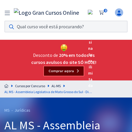
0
Assinatura Ilimitada 11
Acesso a todos os cursos. Teste grátis por 7 dias!
Assinatura OAB Até Passar
Acesso ilimitado a toda preparação para o Exame da
Desconto de
20% em todos os
Ordem, até você passar!
cursos avulsos do site SÓ HOJE!
Comprar agora
Residências Multiprofissionais
Preparação completa e intensiva para as principais
Cursos por Concurso
AL-MS
residências em saúde do Brasil
AL MS - Assembleia Legislativa de Mato Grosso do Sul - Direito Administrativo para o Cargo de Analista Legislativo - Jurídico
Concursos
MS - Jurídicas
Assinatura Ilimitada
AL MS - Assembleia
Cursos 20% OFF