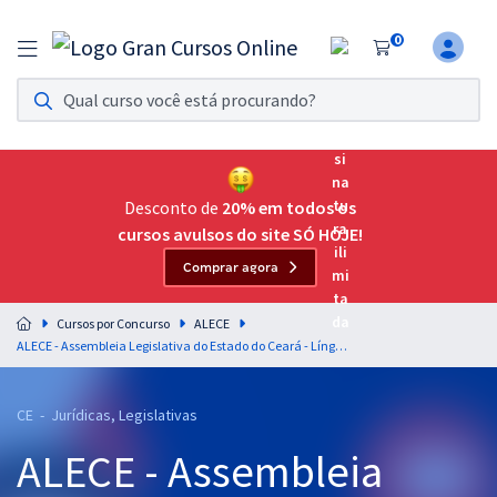
0
Assinatura Ilimitada 11
Acesso a todos os cursos. Teste grátis por 7 dias!
Assinatura OAB Até Passar
Acesso ilimitado a toda preparação para o Exame da
Desconto de
20% em todos os
Ordem, até você passar!
cursos avulsos do site SÓ HOJE!
Comprar agora
Residências Multiprofissionais
Preparação completa e intensiva para as principais
Cursos por Concurso
ALECE
residências em saúde do Brasil
ALECE - Assembleia Legislativa do Estado do Ceará - Língua Portuguesa para o Cargo de Analista Legislativo - Direito (Pós-Edital)
Concursos
CE - Jurídicas, Legislativas
Assinatura Ilimitada
ALECE - Assembleia
Cursos 20% OFF