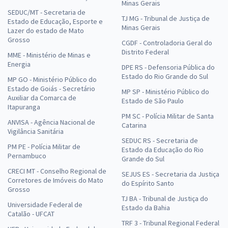
Minas Gerais
SEDUC/MT - Secretaria de
TJ MG - Tribunal de Justiça de
Estado de Educação, Esporte e
Minas Gerais
Lazer do estado de Mato
Grosso
CGDF - Controladoria Geral do
Distrito Federal
MME - Ministério de Minas e
Energia
DPE RS - Defensoria Pública do
Estado do Rio Grande do Sul
MP GO - Ministério Público do
Estado de Goiás - Secretário
MP SP - Ministério Público do
Auxiliar da Comarca de
Estado de São Paulo
Itapuranga
PM SC - Polícia Militar de Santa
ANVISA - Agência Nacional de
Catarina
Vigilância Sanitária
SEDUC RS - Secretaria de
PM PE - Polícia Militar de
Estado da Educação do Rio
Pernambuco
Grande do Sul
CRECI MT - Conselho Regional de
SEJUS ES - Secretaria da Justiça
Corretores de Imóveis do Mato
do Espírito Santo
Grosso
TJ BA - Tribunal de Justiça do
Universidade Federal de
Estado da Bahia
Catalão - UFCAT
TRF 3 - Tribunal Regional Federal