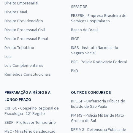
Direito Empresarial
SEFAZ DF
Direito Penal
EBSERH - Empresa Brasileira de
Direito Previdenciário
Serviços Hospitalares
Direito Processual Civil
Banco do Brasil
Direito Processual Penal
IBGE
Direito Tributário
INSS - Instituto Nacional do
Seguro Social
Leis
PRF - Polícia Rodoviária Federal
Leis Complementares
PND
Remédios Constitucionais
PREPARAÇÃO A MÉDIO E A
OUTROS CONCURSOS
LONGO PRAZO
DPE SP - Defensoria Pública do
Estado de São Paulo
CRP SC - Conselho Regional de
Psicologia - 12ª Região
PM MS - Polícia Militar de Mato
Grosso do Sul
SEDF - Professor Temporário
DPE MG - Defensoria Pública de
MEC - Ministério da Educação