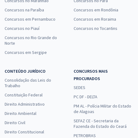
Concursos no Maranhão
Concursos no Pará
Concursos na Paraíba
Concursos em Rondônia
Concursos em Pernambuco
Concursos em Roraima
Concursos no Piauí
Concursos no Tocantins
Concursos no Rio Grande do
Norte
Concursos em Sergipe
CONTEÚDO JURÍDICO
CONCURSOS MAIS
PROCURADOS
Consolidação das Leis do
Trabalho
SEDES
Constituição Federal
PC DF - DELTA
Direito Administrativo
PM AL - Polícia Militar do Estado
de Alagoas
Direito Ambiental
SEFAZ CE - Secretaria da
Direito Civil
Fazenda do Estado do Ceará
Direito Constitucional
PETROBRAS