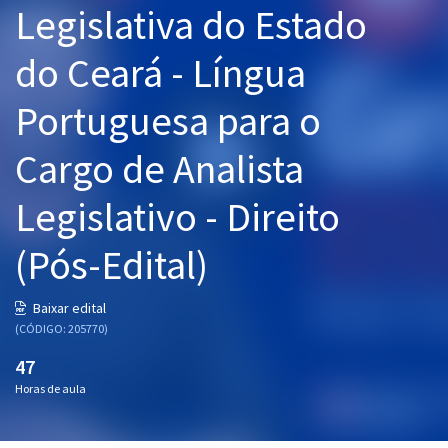
Legislativa do Estado
Pós
do Ceará - Língua
Graduação
Portuguesa para o
OAB
Cargo de Analista
Mentorias
Legislativo - Direito
Questões grátis
Conteúdo gratuito
(Pós-Edital)
Blog
Baixar edital
Aprovados
(CÓDIGO: 205770)
47
Atendimento
Horas de aula