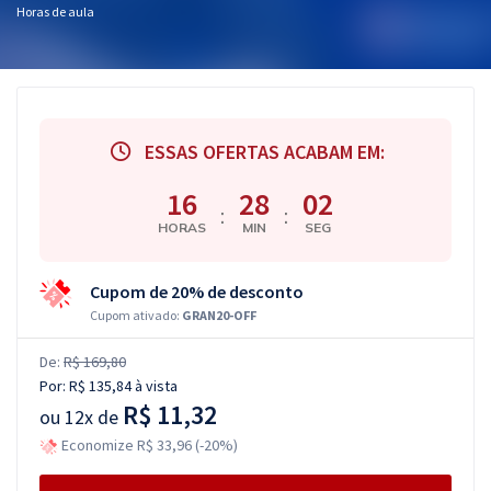
Horas de aula
ESSAS OFERTAS ACABAM EM:
16
28
01
:
:
HORAS
MIN
SEG
Cupom de 20% de desconto
Cupom ativado:
GRAN20-OFF
De:
R$ 169,80
Por:
R$ 135,84
à vista
R$ 11,32
ou
12x de
Economize R$ 33,96 (-20%)