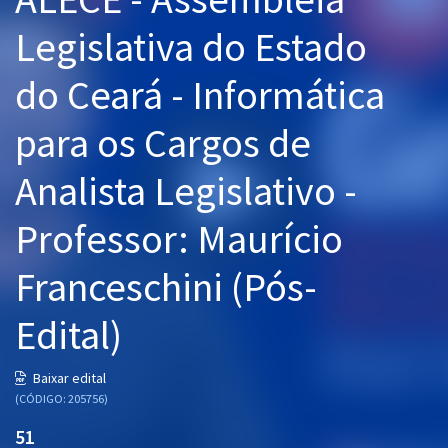
Pós
Legislativa do Estado
Graduação
do Ceará - Informática
OAB
para os Cargos de
Mentorias
Analista Legislativo -
Questões grátis
Professor: Maurício
Conteúdo gratuito
Franceschini (Pós-
Blog
Edital)
Aprovados
Baixar edital
Atendimento
(CÓDIGO: 205756)
51