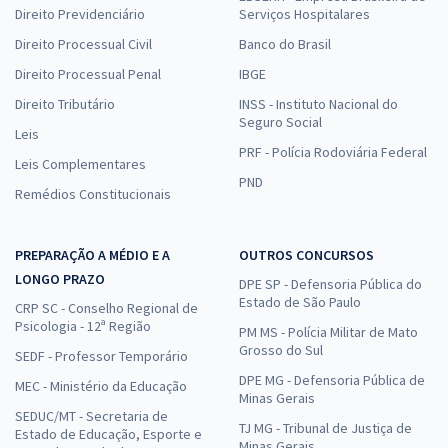
Direito Previdenciário
Serviços Hospitalares
Direito Processual Civil
Banco do Brasil
Direito Processual Penal
IBGE
Direito Tributário
INSS - Instituto Nacional do
Seguro Social
Leis
PRF - Polícia Rodoviária Federal
Leis Complementares
PND
Remédios Constitucionais
PREPARAÇÃO A MÉDIO E A
OUTROS CONCURSOS
LONGO PRAZO
DPE SP - Defensoria Pública do
Estado de São Paulo
CRP SC - Conselho Regional de
Psicologia - 12ª Região
PM MS - Polícia Militar de Mato
Grosso do Sul
SEDF - Professor Temporário
DPE MG - Defensoria Pública de
MEC - Ministério da Educação
Minas Gerais
SEDUC/MT - Secretaria de
TJ MG - Tribunal de Justiça de
Estado de Educação, Esporte e
Minas Gerais