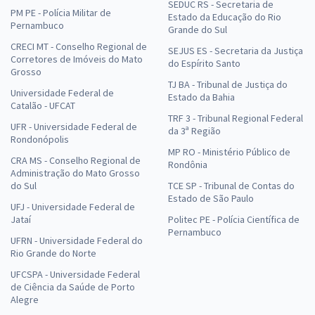
SEDUC RS - Secretaria de
PM PE - Polícia Militar de
Estado da Educação do Rio
Pernambuco
Grande do Sul
CRECI MT - Conselho Regional de
SEJUS ES - Secretaria da Justiça
Corretores de Imóveis do Mato
do Espírito Santo
Grosso
TJ BA - Tribunal de Justiça do
Universidade Federal de
Estado da Bahia
Catalão - UFCAT
TRF 3 - Tribunal Regional Federal
UFR - Universidade Federal de
da 3ª Região
Rondonópolis
MP RO - Ministério Público de
CRA MS - Conselho Regional de
Rondônia
Administração do Mato Grosso
do Sul
TCE SP - Tribunal de Contas do
Estado de São Paulo
UFJ - Universidade Federal de
Jataí
Politec PE - Polícia Científica de
Pernambuco
UFRN - Universidade Federal do
Rio Grande do Norte
UFCSPA - Universidade Federal
de Ciência da Saúde de Porto
Alegre