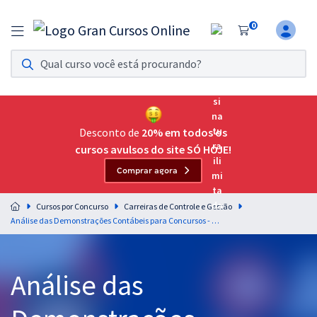
0
Assinatura Ilimitada 11
Acesso a todos os cursos. Teste grátis por 7 dias!
Assinatura OAB Até Passar
Acesso ilimitado a toda preparação para o Exame da
Desconto de
20% em todos os
Ordem, até você passar!
cursos avulsos do site SÓ HOJE!
Comprar agora
Residências Multiprofissionais
Preparação completa e intensiva para as principais
Cursos por Concurso
Carreiras de Controle e Gestão
residências em saúde do Brasil
Análise das Demonstrações Contábeis para Concursos - Professor Feliphe Araújo
Concursos
Análise das
Assinatura Ilimitada
Cursos 20% OFF