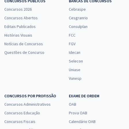
CONCURSOS PÚBLICOS
BANCAS DE CONCURSOS
Concursos 2026
Cebraspe
Concursos Abertos
Cesgranrio
Editais Publicados
Consulplan
Histórias Visuais
FCC
Notícias de Concursos
FGV
Questões de Concurso
Idecan
Selecon
Uniase
Vunesp
CONCURSOS POR PROFISSÃO
EXAME DE ORDEM
Concursos Administrativos
OAB
Concursos Educação
Prova OAB
Concursos Fiscais
Calendário OAB