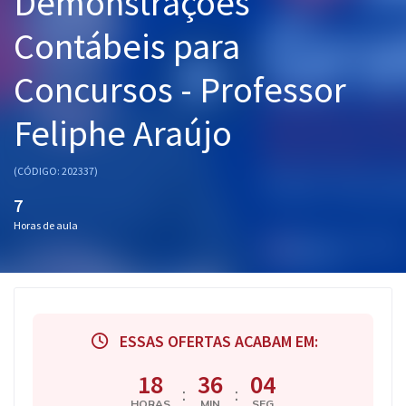
Demonstrações
Pós
Contábeis para
Graduação
Concursos - Professor
OAB
Feliphe Araújo
Mentorias
(CÓDIGO: 202337)
Questões grátis
7
Conteúdo gratuito
Horas de aula
Blog
Aprovados
ESSAS OFERTAS ACABAM EM:
Atendimento
18
36
04
:
:
HORAS
MIN
SEG