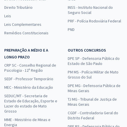
Direito Tributário
INSS - Instituto Nacional do
Seguro Social
Leis
PRF - Polícia Rodoviária Federal
Leis Complementares
PND
Remédios Constitucionais
PREPARAÇÃO A MÉDIO E A
OUTROS CONCURSOS
LONGO PRAZO
DPE SP - Defensoria Pública do
Estado de São Paulo
CRP SC - Conselho Regional de
Psicologia - 12ª Região
PM MS - Polícia Militar de Mato
Grosso do Sul
SEDF - Professor Temporário
DPE MG - Defensoria Pública de
MEC - Ministério da Educação
Minas Gerais
SEDUC/MT - Secretaria de
TJ MG - Tribunal de Justiça de
Estado de Educação, Esporte e
Minas Gerais
Lazer do estado de Mato
Grosso
CGDF - Controladoria Geral do
Distrito Federal
MME - Ministério de Minas e
Energia
DPE RS - Defensoria Pública do