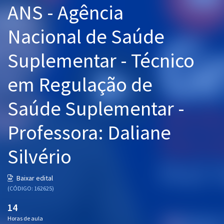
ANS - Agência
Pós
Nacional de Saúde
Graduação
Suplementar - Técnico
OAB
em Regulação de
Mentorias
Saúde Suplementar -
Questões grátis
Conteúdo gratuito
Professora: Daliane
Blog
Silvério
Aprovados
Baixar edital
(CÓDIGO: 162625)
Atendimento
14
Horas de aula