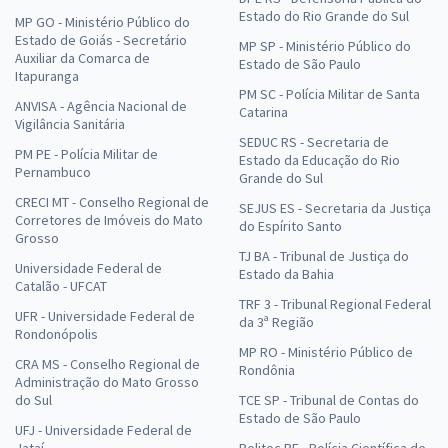
Estado do Rio Grande do Sul
MP GO - Ministério Público do
Estado de Goiás - Secretário
MP SP - Ministério Público do
Auxiliar da Comarca de
Estado de São Paulo
Itapuranga
PM SC - Polícia Militar de Santa
ANVISA - Agência Nacional de
Catarina
Vigilância Sanitária
SEDUC RS - Secretaria de
PM PE - Polícia Militar de
Estado da Educação do Rio
Pernambuco
Grande do Sul
CRECI MT - Conselho Regional de
SEJUS ES - Secretaria da Justiça
Corretores de Imóveis do Mato
do Espírito Santo
Grosso
TJ BA - Tribunal de Justiça do
Universidade Federal de
Estado da Bahia
Catalão - UFCAT
TRF 3 - Tribunal Regional Federal
UFR - Universidade Federal de
da 3ª Região
Rondonópolis
MP RO - Ministério Público de
CRA MS - Conselho Regional de
Rondônia
Administração do Mato Grosso
do Sul
TCE SP - Tribunal de Contas do
Estado de São Paulo
UFJ - Universidade Federal de
Jataí
Politec PE - Polícia Científica de