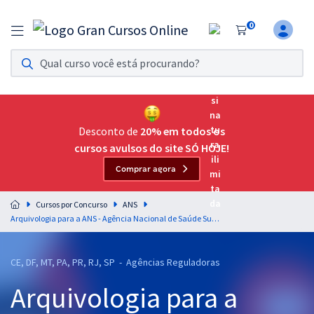
0
Assinatura Ilimitada 11
Acesso a todos os cursos. Teste grátis por 7 dias!
Assinatura OAB Até Passar
Acesso ilimitado a toda preparação para o Exame da
Desconto de
20% em todos os
Ordem, até você passar!
cursos avulsos do site SÓ HOJE!
Comprar agora
Residências Multiprofissionais
Preparação completa e intensiva para as principais
Cursos por Concurso
ANS
residências em saúde do Brasil
Arquivologia para a ANS - Agência Nacional de Saúde Suplementar - Técnico em Regulação de Saúde Suplementar - Professora: Daliane Silvério
Concursos
CE, DF, MT, PA, PR, RJ, SP - Agências Reguladoras
Assinatura Ilimitada
Arquivologia para a
Cursos 20% OFF