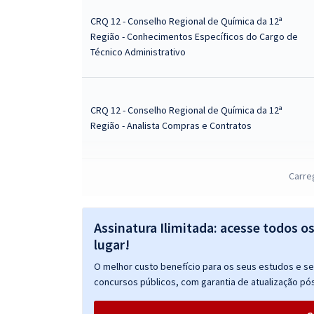
CRQ 12 - Conselho Regional de Química da 12ª
Região - Conhecimentos Específicos do Cargo de
Técnico Administrativo
CRQ 12 - Conselho Regional de Química da 12ª
Região - Analista Compras e Contratos
Carre
CRQ 12 - Conselho Regional de Química da 12ª
Região - Conhecimentos Específicos para Analista
Compras e Contratos
Assinatura Ilimitada: acesse todos o
lugar!
O melhor custo benefício para os seus estudos e seu
CRQ 12 - Conselho Regional de Química da 12ª
concursos públicos, com garantia de atualização pós
Região - Agente Fiscal