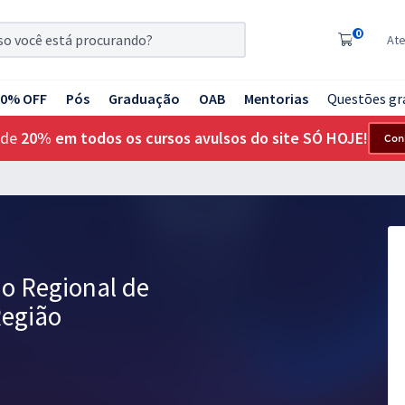
0
At
20% OFF
Pós
Graduação
OAB
Mentorias
Questões gr
 de
20% em todos os cursos avulsos do site SÓ HOJE!
Con
ho Regional de
Região