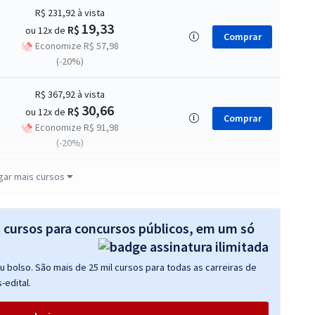
R$ 231,92
à vista
19,33
R$
ou 12x de
Comprar
Economize R$ 57,98
(-20%)
R$ 367,92
à vista
30,66
R$
ou 12x de
Comprar
Economize R$ 91,98
(-20%)
R$ 239,92
à vista
gar mais cursos
19,99
R$
ou 12x de
Comprar
Economize R$ 59,98
(-20%)
s cursos para concursos públicos, em um só
R$ 367,92
à vista
 bolso. São mais de 25 mil cursos para todas as carreiras de
30,66
R$
ou 12x de
Comprar
-edital.
Economize R$ 91,98
(-20%)