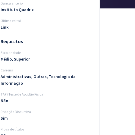
Banca anterior
Instituto Quadrix
Último edital
Link
Requisitos
Escolaridade
Médio, Superior
Carreira
Administrativas, Outras, Tecnologia da
Informação
TAF (Teste de Aptidão Física)
Não
Redação Discursiva
Sim
Prova de títulos