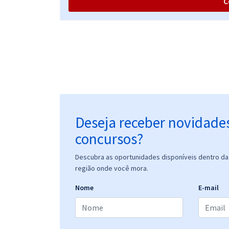
C
CRQ 12 - Conselho Regional de Química da 12ª
Região - Conhecimentos Específicos para Agente
Fiscal
CRQ 12 - Conselho Regional de Química da 12ª
Região - Conhecimentos Básicos e
Complementares para Todos os Cargos
Deseja receber novidade
concursos?
Descubra as oportunidades disponíveis dentro da 
região onde você mora.
Nome
E-mail