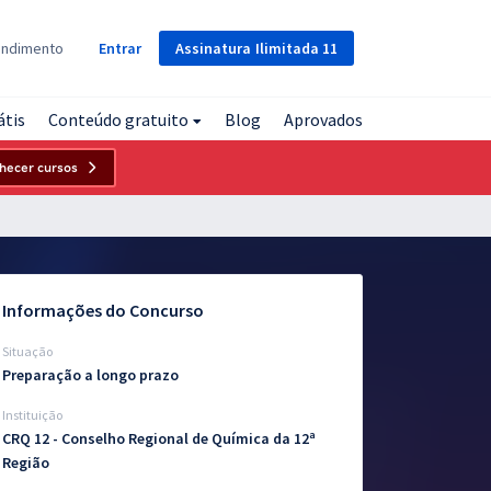
Assinatura
Ilimitada
11
endimento
Entrar
átis
Conteúdo gratuito
Blog
Aprovados
hecer cursos
Informações do Concurso
Situação
Preparação a longo prazo
Instituição
CRQ 12 - Conselho Regional de Química da 12ª
Região