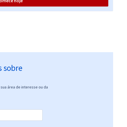
omece hoje
R$ 207,92
à vista
17,33
R$
ou 12x de
Comprar
Economize R$ 51,98
(-20%)
R$ 311,92
à vista
25,99
R$
ou 12x de
Comprar
Economize R$ 77,98
(-20%)
s sobre
sua área de interesse ou da