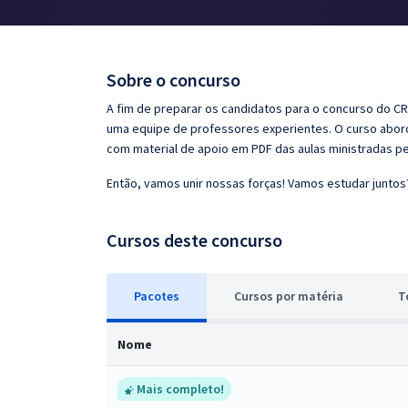
Pós
Graduação
Sobre o concurso
OAB
A fim de preparar os candidatos para o concurso do CR
uma equipe de professores experientes. O curso aborda
Mentorias
com material de apoio em PDF das aulas ministradas p
Então, vamos unir nossas forças! Vamos estudar juntos
Questões grátis
Conteúdo gratuito
Cursos deste concurso
Blog
Pacotes
Cursos
p
or matéria
T
Aprovados
Nome
Atendimento
Mais completo!