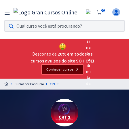
0
Assinatura Ilimitada 11
Acesso a todos os cursos. Teste grátis por 7 dias!
Assinatura OAB Até Passar
Acesso ilimitado a toda preparação para o Exame da
Desconto de
20% em todos os
Ordem, até você passar!
cursos avulsos do site SÓ HOJE!
Conhecer cursos
Residências Multiprofissionais
Preparação completa e intensiva para as principais
Cursos por Concurso
CRT-01
residências em saúde do Brasil
Concursos
Assinatura Ilimitada
Cursos 20% OFF