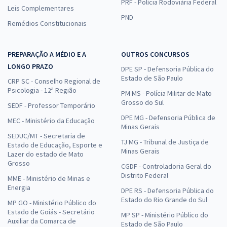
PRF - Polícia Rodoviária Federal
Leis Complementares
PND
Remédios Constitucionais
PREPARAÇÃO A MÉDIO E A
OUTROS CONCURSOS
LONGO PRAZO
DPE SP - Defensoria Pública do
Estado de São Paulo
CRP SC - Conselho Regional de
Psicologia - 12ª Região
PM MS - Polícia Militar de Mato
Grosso do Sul
SEDF - Professor Temporário
DPE MG - Defensoria Pública de
MEC - Ministério da Educação
Minas Gerais
SEDUC/MT - Secretaria de
TJ MG - Tribunal de Justiça de
Estado de Educação, Esporte e
Minas Gerais
Lazer do estado de Mato
Grosso
CGDF - Controladoria Geral do
Distrito Federal
MME - Ministério de Minas e
Energia
DPE RS - Defensoria Pública do
Estado do Rio Grande do Sul
MP GO - Ministério Público do
Estado de Goiás - Secretário
MP SP - Ministério Público do
Auxiliar da Comarca de
Estado de São Paulo