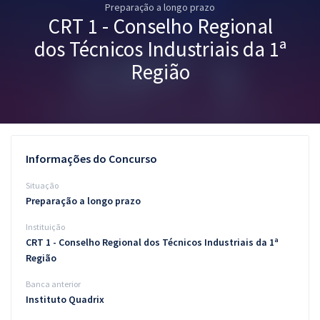
Preparação a longo prazo
Pós
CRT 1 - Conselho Regional
Graduação
dos Técnicos Industriais da 1ª
Região
OAB
Mentorias
Questões grátis
Informações do Concurso
Conteúdo gratuito
Situação
Preparação a longo prazo
Blog
Instituição
Aprovados
CRT 1 - Conselho Regional dos Técnicos Industriais da 1ª
Região
Atendimento
Banca anterior
Instituto Quadrix