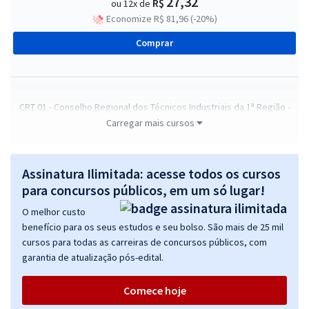
27,32
R$
ou 12x de
Economize R$ 81,96 (-20%)
Comprar
CRT 01 - Conselho Regional dos Técnicos Industriais da 1ª Região -
Conhecimentos Específicos para o Cargo de Agente de Fiscalização
Carregar mais cursos
R$ 159,84
à vista
13,32
R$
ou 12x de
Assinatura Ilimitada: acesse todos os cursos
Economize R$ 39,96 (-20%)
para concursos públicos, em um só lugar!
Comprar
O melhor custo
benefício para os seus estudos e seu bolso. São mais de 25 mil
cursos para todas as carreiras de concursos públicos, com
garantia de atualização pós-edital.
CRT 01 - Conselho Regional dos Técnicos Industriais da 1ª Região -
Assistente Administrativo
Comece hoje
R$ 383,84
à vista