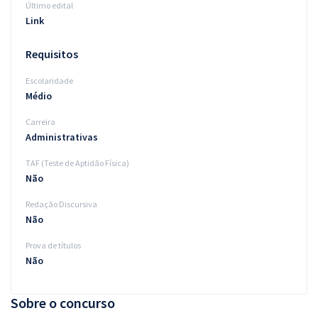
Último edital
Link
Requisitos
Escolaridade
Médio
Carreira
Administrativas
TAF (Teste de Aptidão Física)
Não
Redação Discursiva
Não
Prova de títulos
Não
Sobre o concurso