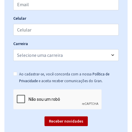
17,33
R$
ou 12x de
Economize R$ 51,98 (-20%)
Celular
Comprar
Carreira
CRT 01 - Conselho Regional dos Técnicos Industriais da 1ª Região -
Conhecimentos Básicos e Complementares para Todos os Cargos
R$ 239,84
à vista
19,99
R$
ou 12x de
Ao cadastrar-se, você concorda com a nossa
Política de
Economize R$ 59,96 (-20%)
.
Privacidade
e aceita receber comunicações do Gran
Comprar
Receber novidades