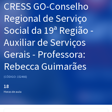
CRESS GO-Conselho
Pós
Regional de Serviço
Graduação
Social da 19ª Região -
OAB
Auxiliar de Serviços
Mentorias
Gerais - Professora:
Questões grátis
Conteúdo gratuito
Rebecca Guimarães
Blog
(CÓDIGO: 152466)
Aprovados
18
Horas de aula
Atendimento