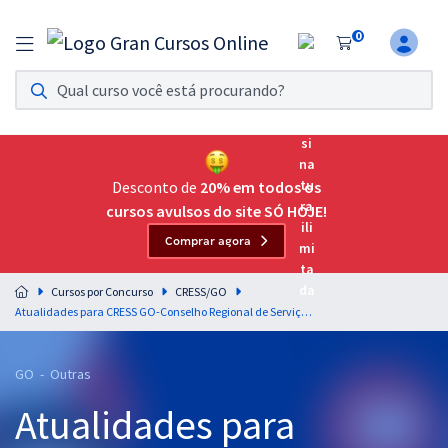
0
Assinatura Ilimitada 11
Acesso a todos os cursos. Teste grátis por 7 dias!
Assinatura OAB Até Passar
Acesso ilimitado a toda preparação para o Exame da
Desconto de
20% em todos os
Ordem, até você passar!
cursos avulsos do site SÓ HOJE!
Comprar agora
Residências Multiprofissionais
Preparação completa e intensiva para as principais
Cursos por Concurso
CRESS/GO
residências em saúde do Brasil
Atualidades para CRESS GO-Conselho Regional de Serviço Social da 19ª Região - Auxiliar de Serviços Gerais - Professora: Rebecca Guimarães
Concursos
GO - Outras
Assinatura Ilimitada
Atualidades para
Cursos 20% OFF