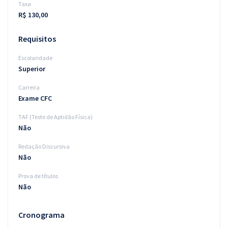
Taxa
R$ 130,00
Requisitos
Escolaridade
Superior
Carreira
Exame CFC
TAF (Teste de Aptidão Física)
Não
Redação Discursiva
Não
Prova de títulos
Não
Cronograma