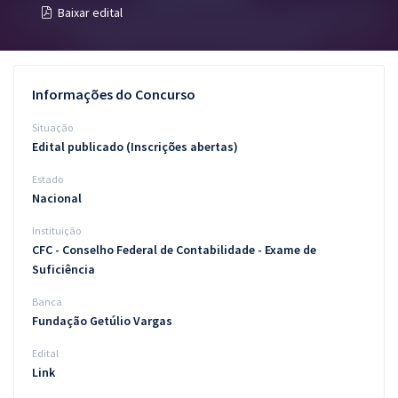
Baixar edital
Pós
Graduação
Informações do Concurso
OAB
Situação
Mentorias
Edital publicado (Inscrições abertas)
Estado
Questões grátis
Nacional
Conteúdo gratuito
Instituição
CFC - Conselho Federal de Contabilidade - Exame de
Blog
Suficiência
Aprovados
Banca
Fundação Getúlio Vargas
Atendimento
Edital
Link