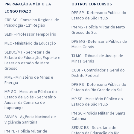
PREPARAÇÃO A MÉDIO E A
OUTROS CONCURSOS
LONGO PRAZO
DPE SP - Defensoria Pública do
Estado de São Paulo
CRP SC - Conselho Regional de
Psicologia - 12ª Região
PM MS - Polícia Militar de Mato
Grosso do Sul
SEDF - Professor Temporário
DPE MG - Defensoria Pública de
MEC - Ministério da Educação
Minas Gerais
SEDUC/MT - Secretaria de
TJ MG - Tribunal de Justiça de
Estado de Educação, Esporte e
Minas Gerais
Lazer do estado de Mato
Grosso
CGDF - Controladoria Geral do
Distrito Federal
MME - Ministério de Minas e
Energia
DPE RS - Defensoria Pública do
Estado do Rio Grande do Sul
MP GO - Ministério Público do
Estado de Goiás - Secretário
MP SP - Ministério Público do
Auxiliar da Comarca de
Estado de São Paulo
Itapuranga
PM SC - Polícia Militar de Santa
ANVISA - Agência Nacional de
Catarina
Vigilância Sanitária
SEDUC RS - Secretaria de
PM PE - Polícia Militar de
Estado da Educação do Rio