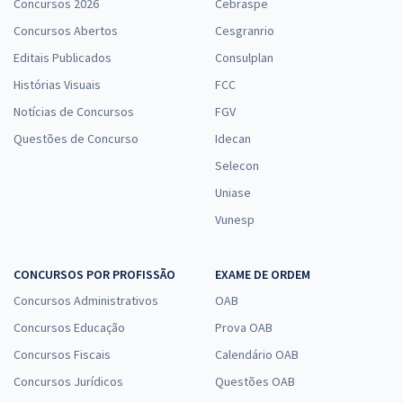
Concursos 2026
Cebraspe
Concursos Abertos
Cesgranrio
Editais Publicados
Consulplan
Histórias Visuais
FCC
Notícias de Concursos
FGV
Questões de Concurso
Idecan
Selecon
Uniase
Vunesp
CONCURSOS POR PROFISSÃO
EXAME DE ORDEM
Concursos Administrativos
OAB
Concursos Educação
Prova OAB
Concursos Fiscais
Calendário OAB
Concursos Jurídicos
Questões OAB