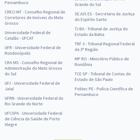
Pernambuco
Grande do Sul
CRECI MT - Conselho Regional de
SEJUS ES - Secretaria da Justiça
Corretores de Imóveis do Mato
do Espírito Santo
Grosso
TJ BA - Tribunal de Justiça do
Universidade Federal de
Estado da Bahia
Catalão - UFCAT
TRF 3 - Tribunal Regional Federal
UFR - Universidade Federal de
da 3ª Região
Rondonópolis
MP RO - Ministério Público de
CRA MS - Conselho Regional de
Rondônia
Administração do Mato Grosso
do Sul
TCE SP - Tribunal de Contas do
Estado de São Paulo
UFJ - Universidade Federal de
Jataí
Politec PE - Polícia Científica de
Pernambuco
UFRN - Universidade Federal do
Rio Grande do Norte
UFCSPA - Universidade Federal
de Ciência da Saúde de Porto
Alegre