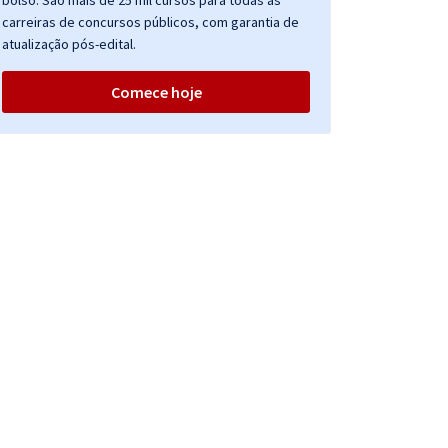
bolso. São mais de 25 mil cursos para todas as
carreiras de concursos públicos, com garantia de
atualização pós-edital.
Comece hoje