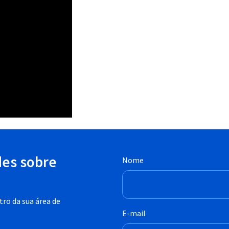
des sobre
Nome
ro da sua área de
E-mail