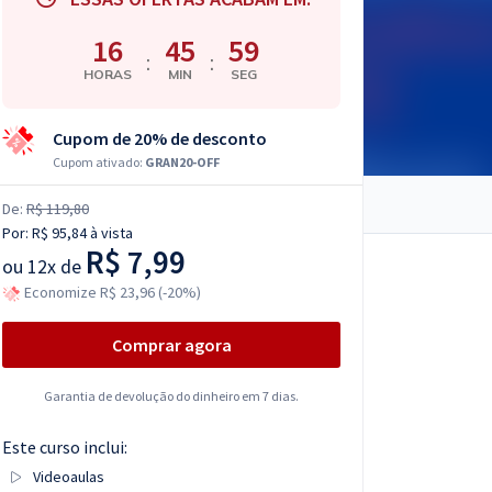
16
45
58
:
:
HORAS
MIN
SEG
Cupom de 20% de desconto
Cupom ativado:
GRAN20-OFF
De:
R$ 119,80
Por:
R$ 95,84
à vista
R$ 7,99
ou
12x de
Economize R$ 23,96 (-20%)
Comprar agora
Garantia de devolução do dinheiro em 7 dias.
Este curso inclui:
Videoaulas