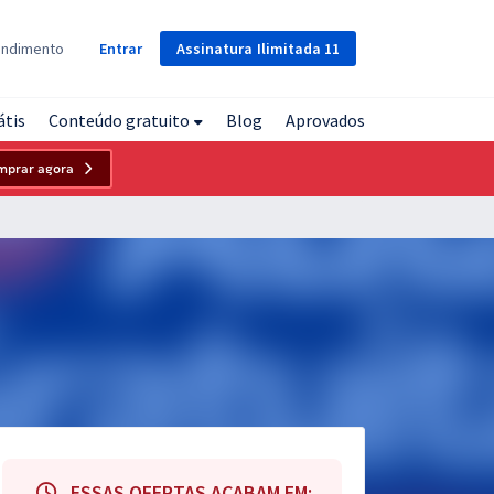
Assinatura
Ilimitada
11
endimento
Entrar
átis
Conteúdo gratuito
Blog
Aprovados
mprar agora
ESSAS OFERTAS ACABAM EM: