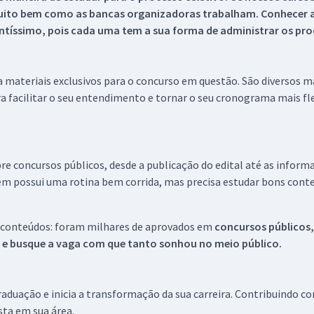
uito bem como as bancas organizadoras trabalham. Conhecer a
tíssimo, pois cada uma tem a sua forma de administrar os proc
 a materiais exclusivos para o concurso em questão. São diversos 
a facilitar o seu entendimento e tornar o seu cronograma mais fle
re concursos públicos, desde a publicação do edital até as inform
em possui uma rotina bem corrida, mas precisa estudar bons conte
 conteúdos: foram milhares de aprovados em
concursos públicos,
s e busque a vaga com que tanto sonhou no meio público.
aduação e inicia a transformação da sua carreira. Contribuindo c
ista em sua área.