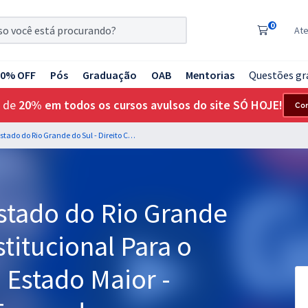
0
At
20% OFF
Pós
Graduação
OAB
Mentorias
Questões gr
 de
20% em todos os cursos avulsos do site SÓ HOJE!
Co
Brigada Militar do Estado do Rio Grande do Sul - Direito Constitucional Para o Cargo de Oficiais do Estado Maior - Professor Aragonê Fernandes
Estado do Rio Grande
stitucional Para o
 Estado Maior -