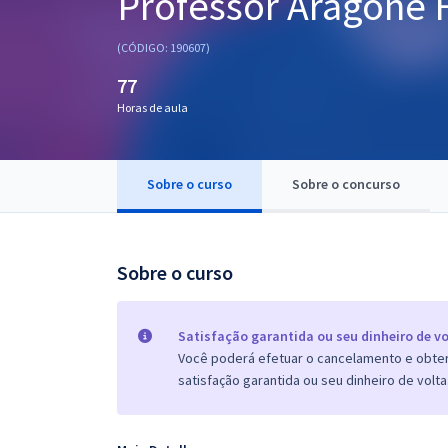
Professor Aragonê 
Pós
(CÓDIGO: 190607)
Graduação
77
Horas de aula
OAB
Mentorias
Sobre o curso
Sobre o concurso
Questões grátis
Conteúdo gratuito
Sobre o curso
Blog
Aprovados
Satisfação garantida ou seu dinheiro de vo
Você poderá efetuar o cancelamento e obter 
satisfação garantida ou seu dinheiro de volta
Atendimento