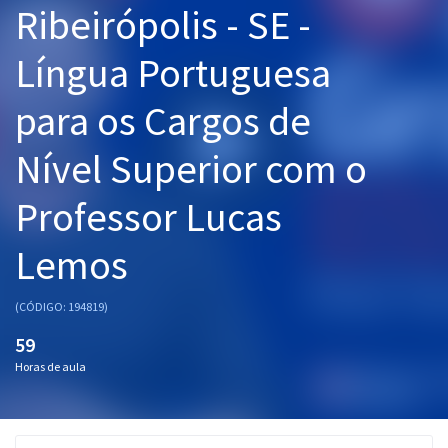
Ribeirópolis - SE -
Pós
Língua Portuguesa
Graduação
para os Cargos de
OAB
Nível Superior com o
Mentorias
Professor Lucas
Questões grátis
Conteúdo gratuito
Lemos
Blog
(CÓDIGO: 194819)
Aprovados
59
Horas de aula
Atendimento