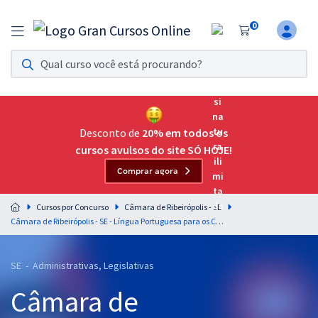
0
Assinatura Ilimitada 11
Acesso a todos os cursos. Teste grátis por 7 dias!
Assinatura OAB Até Passar
Acesso ilimitado a toda preparação para o Exame da
Desconto de
20% em todos os
Ordem, até você passar!
cursos avulsos do site SÓ HOJE!
Comprar agora
Residências Multiprofissionais
Preparação completa e intensiva para as principais
Cursos por Concurso
Câmara de Ribeirópolis - SE
residências em saúde do Brasil
Câmara de Ribeirópolis - SE - Língua Portuguesa para os Cargos de Nível Superior com o Professor Lucas Lemos
Concursos
SE - Administrativas, Legislativas
Assinatura Ilimitada
Câmara de
Cursos 20% OFF