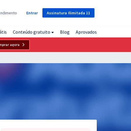
Assinatura
Ilimitada
11
endimento
Entrar
átis
Conteúdo gratuito
Blog
Aprovados
mprar agora