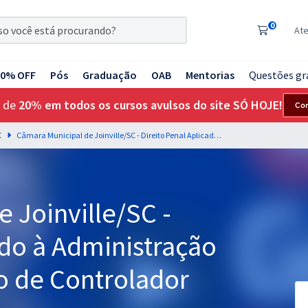
0
At
20% OFF
Pós
Graduação
OAB
Mentorias
Questões gr
 de
20% em todos os cursos avulsos do site SÓ HOJE!
Co
C
Câmara Municipal de Joinville/SC - Direito Penal Aplicado à Administração Pública Para o Cargo de Controlador Interno (Pós-Edital)
 Joinville/SC -
ado à Administração
o de Controlador