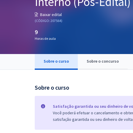
Interno (Pós-Edital)
Pós
Baixar edital
Graduação
(CÓDIGO: 207564)
9
OAB
Horas de aula
Mentorias
Sobre o curso
Sobre o concurso
Questões grátis
Conteúdo gratuito
Blog
Sobre o curso
Aprovados
Satisfação garantida ou seu dinheiro de vo
Você poderá efetuar o cancelamento e obter 
Atendimento
satisfação garantida ou seu dinheiro de volta