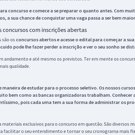
ara concurso e comece a se preparar o quanto antes. Com muita
os, a sua chance de conquistar uma vaga passa a ser bem maior
os concursos com inscrições abertas
s são os
concursos abertos e acesse o edital para começar a sua
ido pode lhe fazer perder a inscrição e ver o seu sonho se dis
 em andamento e até mesmo os previstos. Ter em mente os concurso
ais qualidade.
 maneira de estudar para o processo seletivo. Os nossos curso
uito bem como as bancas organizadoras trabalham. Conhecer a
tíssimo, pois cada uma tem a sua forma de administrar os proc
 a materiais exclusivos para o concurso em questão. São diversos 
a facilitar o seu entendimento e tornar o seu cronograma mais fle