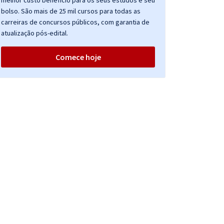
melhor custo benefício para os seus estudos e seu
bolso. São mais de 25 mil cursos para todas as
carreiras de concursos públicos, com garantia de
atualização pós-edital.
Comece hoje