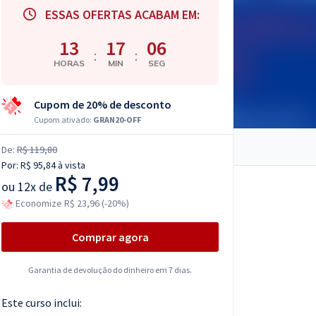
ESSAS OFERTAS ACABAM EM:
13
17
04
:
:
HORAS
MIN
SEG
Cupom de 20% de desconto
Cupom ativado:
GRAN20-OFF
De:
R$ 119,80
Por:
R$ 95,84
à vista
R$ 7,99
ou
12x de
Economize R$ 23,96 (-20%)
Comprar agora
Garantia de devolução do dinheiro em 7 dias.
Este curso inclui: