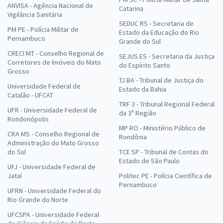
ANVISA - Agência Nacional de
Catarina
Vigilância Sanitária
SEDUC RS - Secretaria de
PM PE - Polícia Militar de
Estado da Educação do Rio
Pernambuco
Grande do Sul
CRECI MT - Conselho Regional de
SEJUS ES - Secretaria da Justiça
Corretores de Imóveis do Mato
do Espírito Santo
Grosso
TJ BA - Tribunal de Justiça do
Universidade Federal de
Estado da Bahia
Catalão - UFCAT
TRF 3 - Tribunal Regional Federal
UFR - Universidade Federal de
da 3ª Região
Rondonópolis
MP RO - Ministério Público de
CRA MS - Conselho Regional de
Rondônia
Administração do Mato Grosso
do Sul
TCE SP - Tribunal de Contas do
Estado de São Paulo
UFJ - Universidade Federal de
Jataí
Politec PE - Polícia Científica de
Pernambuco
UFRN - Universidade Federal do
Rio Grande do Norte
UFCSPA - Universidade Federal