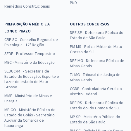
PND
Remédios Constitucionais
PREPARAÇÃO A MÉDIO E A
OUTROS CONCURSOS
LONGO PRAZO
DPE SP - Defensoria Pública do
Estado de São Paulo
CRP SC - Conselho Regional de
Psicologia - 12ª Região
PM MS - Polícia Militar de Mato
Grosso do Sul
SEDF - Professor Temporário
DPE MG - Defensoria Pública de
MEC - Ministério da Educação
Minas Gerais
SEDUC/MT - Secretaria de
TJ MG - Tribunal de Justiça de
Estado de Educação, Esporte e
Minas Gerais
Lazer do estado de Mato
Grosso
CGDF - Controladoria Geral do
Distrito Federal
MME - Ministério de Minas e
Energia
DPE RS - Defensoria Pública do
Estado do Rio Grande do Sul
MP GO - Ministério Público do
Estado de Goiás - Secretário
MP SP - Ministério Público do
Auxiliar da Comarca de
Estado de São Paulo
Itapuranga
PM SC - Polícia Militar de Santa