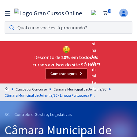
0
Assinatura Ilimitada 11
Acesso a todos os cursos. Teste grátis por 7 dias!
Assinatura OAB Até Passar
Acesso ilimitado a toda preparação para o Exame da
Desconto de
20% em todos os
Ordem, até você passar!
cursos avulsos do site SÓ HOJE!
Comprar agora
Residências Multiprofissionais
Preparação completa e intensiva para as principais
Cursos por Concurso
Câmara Municipal de Joinville/SC
residências em saúde do Brasil
Câmara Municipal de Joinville/SC - Língua Portuguesa Para o Cargo de Controlador Interno - Professores Claiton Natal & Vânia Araújo (Pós-Edital)
Concursos
SC - Controle e Gestão, Legislativas
Assinatura Ilimitada
Câmara Municipal de
Cursos 20% OFF