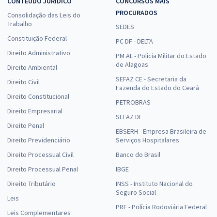
CONTEÚDO JURÍDICO
CONCURSOS MAIS
PROCURADOS
Consolidação das Leis do
Trabalho
SEDES
Constituição Federal
PC DF - DELTA
Direito Administrativo
PM AL - Polícia Militar do Estado
de Alagoas
Direito Ambiental
SEFAZ CE - Secretaria da
Direito Civil
Fazenda do Estado do Ceará
Direito Constitucional
PETROBRAS
Direito Empresarial
SEFAZ DF
Direito Penal
EBSERH - Empresa Brasileira de
Direito Previdenciário
Serviços Hospitalares
Direito Processual Civil
Banco do Brasil
Direito Processual Penal
IBGE
Direito Tributário
INSS - Instituto Nacional do
Seguro Social
Leis
PRF - Polícia Rodoviária Federal
Leis Complementares