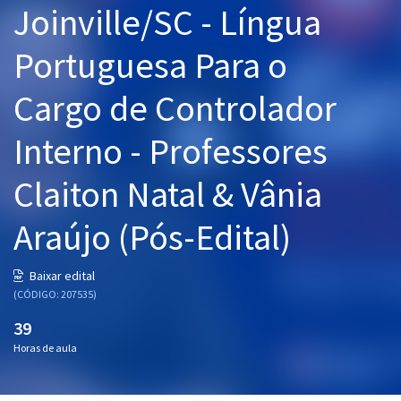
Joinville/SC - Língua
Pós
Portuguesa Para o
Graduação
Cargo de Controlador
OAB
Interno - Professores
Mentorias
Claiton Natal & Vânia
Questões grátis
Conteúdo gratuito
Araújo (Pós-Edital)
Blog
Baixar edital
Aprovados
(CÓDIGO: 207535)
39
Atendimento
Horas de aula