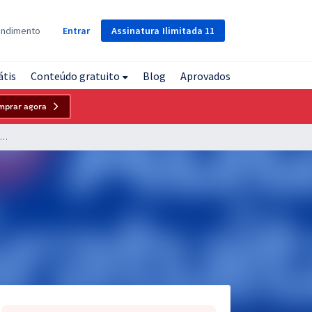
Assinatura
Ilimitada
11
endimento
Entrar
átis
Conteúdo gratuito
Blog
Aprovados
mprar agora
CBM MT - Corpo de Bombeiros Militar do Mato Grosso - História do Mato Grosso para o Cargo de Soldado - Professor Admilson Costa