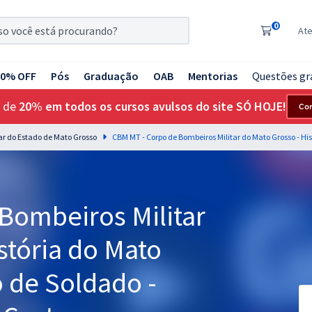
0
At
20% OFF
Pós
Graduação
OAB
Mentorias
Questões gr
 de
20% em todos os cursos avulsos do site SÓ HOJE!
Co
ar do Estado de Mato Grosso
Bombeiros Militar
stória do Mato
 de Soldado -