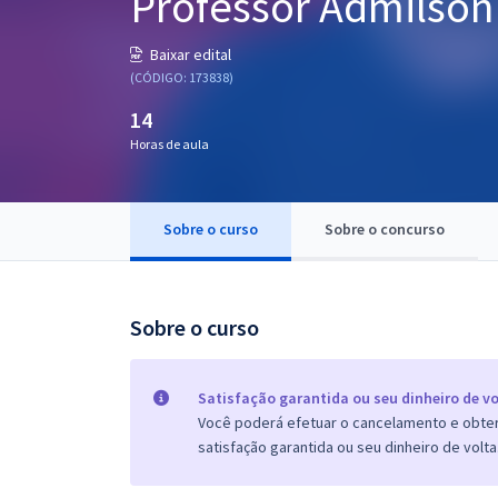
Professor Admilson
Pós
Baixar edital
Graduação
(CÓDIGO: 173838)
14
OAB
Horas de aula
Mentorias
Sobre o curso
Sobre o concurso
Questões grátis
Conteúdo gratuito
Blog
Sobre o curso
Aprovados
Satisfação garantida ou seu dinheiro de vo
Você poderá efetuar o cancelamento e obter 
Atendimento
satisfação garantida ou seu dinheiro de volta