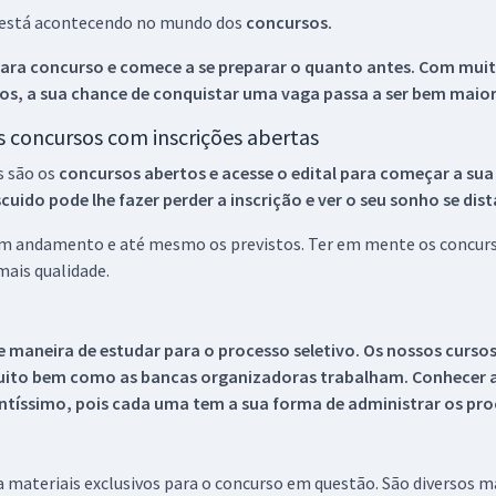
ue está acontecendo no mundo dos
concursos.
ara concurso e comece a se preparar o quanto antes. Com muita
os, a sua chance de conquistar uma vaga passa a ser bem maior
os concursos com inscrições abertas
s são os
concursos abertos e acesse o edital para começar a sua
ido pode lhe fazer perder a inscrição e ver o seu sonho se dis
 em andamento e até mesmo os previstos. Ter em mente os concurso
ais qualidade.
 maneira de estudar para o processo seletivo. Os nossos curso
uito bem como as bancas organizadoras trabalham. Conhecer a
tíssimo, pois cada uma tem a sua forma de administrar os proc
 a materiais exclusivos para o concurso em questão. São diversos 