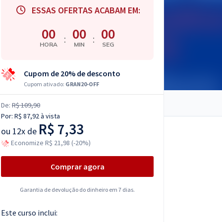
ESSAS OFERTAS ACABAM EM:
00
00
00
:
:
HORA
MIN
SEG
Cupom de 20% de desconto
Cupom ativado:
GRAN20-OFF
De:
R$ 109,90
Por:
R$ 87,92
à vista
R$ 7,33
ou
12x de
Economize R$ 21,98 (-20%)
Comprar agora
Garantia de devolução do dinheiro em 7 dias.
Este curso inclui: