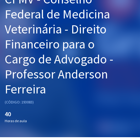
Pós
Federal de Medicina
Graduação
Veterinária - Direito
OAB
Financeiro para o
Mentorias
Cargo de Advogado -
Questões grátis
Professor Anderson
Conteúdo gratuito
Ferreira
Blog
Aprovados
(CÓDIGO: 193083)
40
Atendimento
Horas de aula