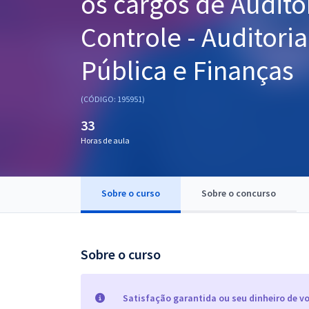
os cargos de Audito
Pós
Controle - Auditori
Graduação
Pública e Finanças
OAB
(CÓDIGO: 195951)
Mentorias
33
Horas de aula
Questões grátis
Conteúdo gratuito
Sobre o curso
Sobre o concurso
Blog
Aprovados
Sobre o curso
Atendimento
Satisfação garantida ou seu dinheiro de vo