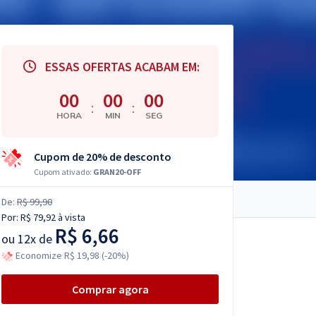
ESSAS OFERTAS ACABAM EM:
00
00
00
:
:
HORA
MIN
SEG
Cupom de 20% de desconto
Cupom ativado:
GRAN20-OFF
De:
R$ 99,90
Por:
R$ 79,92
à vista
R$ 6,66
ou
12x de
Economize R$ 19,98 (-20%)
Comprar agora