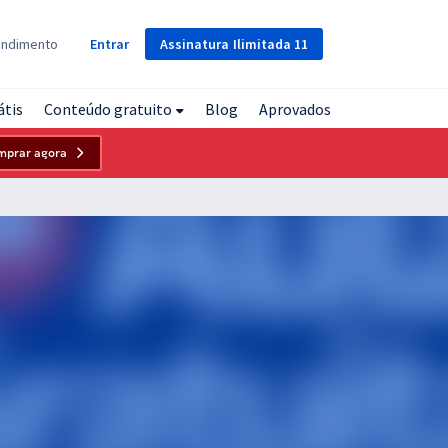
Assinatura
Ilimitada
11
endimento
Entrar
átis
Conteúdo gratuito
Blog
Aprovados
mprar agora