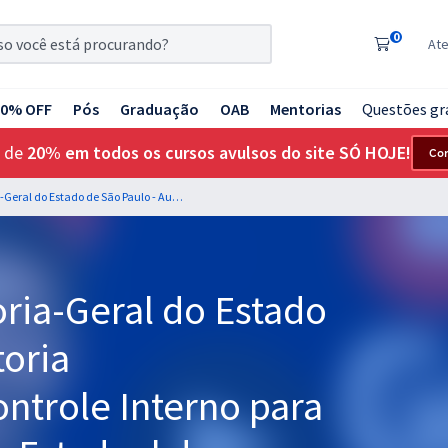
0
At
20% OFF
Pós
Graduação
OAB
Mentorias
Questões gr
 de
20% em todos os cursos avulsos do site SÓ HOJE!
Co
CGE SP - Controladoria-Geral do Estado de São Paulo - Auditoria Governamental e Controle Interno para os cargos de Auditor Estadual de Controle - Auditoria e Contabilidade Pública e Finanças
ria-Geral do Estado
toria
ntrole Interno para