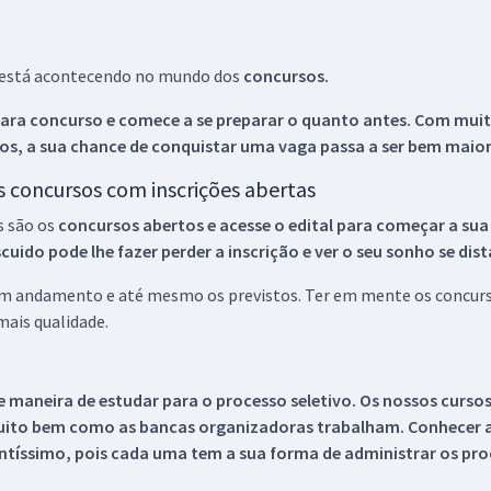
ue está acontecendo no mundo dos
concursos.
ara concurso e comece a se preparar o quanto antes. Com muita
os, a sua chance de conquistar uma vaga passa a ser bem maior
os concursos com inscrições abertas
s são os
concursos abertos e acesse o edital para começar a sua
ido pode lhe fazer perder a inscrição e ver o seu sonho se dis
 em andamento e até mesmo os previstos. Ter em mente os concurso
ais qualidade.
 maneira de estudar para o processo seletivo. Os nossos curso
uito bem como as bancas organizadoras trabalham. Conhecer a
tíssimo, pois cada uma tem a sua forma de administrar os proc