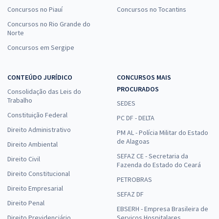
Concursos no Piauí
Concursos no Tocantins
Concursos no Rio Grande do
Norte
Concursos em Sergipe
CONTEÚDO JURÍDICO
CONCURSOS MAIS
PROCURADOS
Consolidação das Leis do
Trabalho
SEDES
Constituição Federal
PC DF - DELTA
Direito Administrativo
PM AL - Polícia Militar do Estado
de Alagoas
Direito Ambiental
SEFAZ CE - Secretaria da
Direito Civil
Fazenda do Estado do Ceará
Direito Constitucional
PETROBRAS
Direito Empresarial
SEFAZ DF
Direito Penal
EBSERH - Empresa Brasileira de
Direito Previdenciário
Serviços Hospitalares