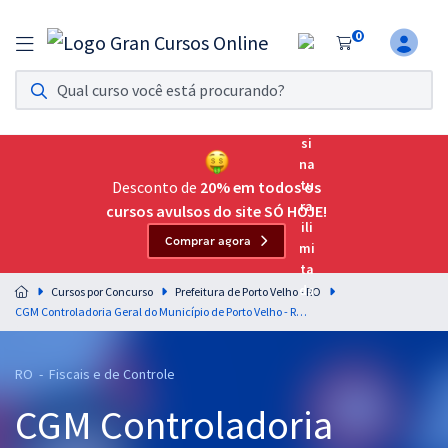
0
Assinatura Ilimitada 11
Acesso a todos os cursos. Teste grátis por 7 dias!
Assinatura OAB Até Passar
Acesso ilimitado a toda preparação para o Exame da
Desconto de
20% em todos os
Ordem, até você passar!
cursos avulsos do site SÓ HOJE!
Comprar agora
Residências Multiprofissionais
Preparação completa e intensiva para as principais
Cursos por Concurso
Prefeitura de Porto Velho - RO
residências em saúde do Brasil
CGM Controladoria Geral do Município de Porto Velho - RO - Análise de Dados para o cargo 1: Auditor
Concursos
RO - Fiscais e de Controle
Assinatura Ilimitada
CGM Controladoria
Cursos 20% OFF