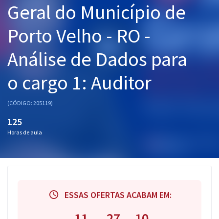
Geral do Município de
Pós
Porto Velho - RO -
Graduação
Análise de Dados para
OAB
o cargo 1: Auditor
Mentorias
Questões grátis
(CÓDIGO: 205119)
125
Conteúdo gratuito
Horas de aula
Blog
Aprovados
Atendimento
ESSAS OFERTAS ACABAM EM:
11
27
10