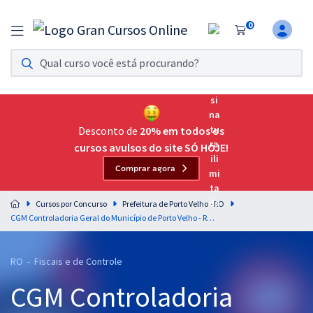
0
Assinatura Ilimitada 11
Acesso a todos os cursos. Teste grátis por 7 dias!
Assinatura OAB Até Passar
Acesso ilimitado a toda preparação para o Exame da
Desconto de
20% em todos os
Ordem, até você passar!
cursos avulsos do site SÓ HOJE!
Comprar agora
Residências Multiprofissionais
Preparação completa e intensiva para as principais
Cursos por Concurso
Prefeitura de Porto Velho - RO
residências em saúde do Brasil
CGM Controladoria Geral do Município de Porto Velho - RO - Avaliação de Políticas Públicas para o cargo 1: Auditor - Professor Leonardo Albernaz
Concursos
RO - Fiscais e de Controle
Assinatura Ilimitada
CGM Controladoria
Cursos 20% OFF