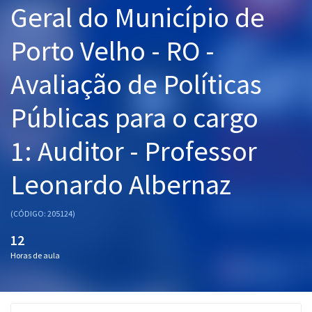
Geral do Município de
Pós
Porto Velho - RO -
Graduação
Avaliação de Políticas
OAB
Públicas para o cargo
Mentorias
1: Auditor - Professor
Questões grátis
Conteúdo gratuito
Leonardo Albernaz
Blog
(CÓDIGO: 205124)
Aprovados
12
Horas de aula
Atendimento