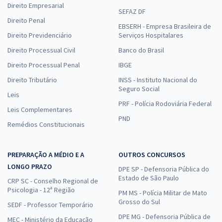
Direito Empresarial
SEFAZ DF
Direito Penal
EBSERH - Empresa Brasileira de
Direito Previdenciário
Serviços Hospitalares
Direito Processual Civil
Banco do Brasil
Direito Processual Penal
IBGE
Direito Tributário
INSS - Instituto Nacional do
Seguro Social
Leis
PRF - Polícia Rodoviária Federal
Leis Complementares
PND
Remédios Constitucionais
PREPARAÇÃO A MÉDIO E A
OUTROS CONCURSOS
LONGO PRAZO
DPE SP - Defensoria Pública do
Estado de São Paulo
CRP SC - Conselho Regional de
Psicologia - 12ª Região
PM MS - Polícia Militar de Mato
Grosso do Sul
SEDF - Professor Temporário
DPE MG - Defensoria Pública de
MEC - Ministério da Educação