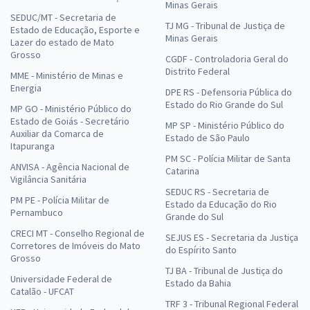
Minas Gerais
SEDUC/MT - Secretaria de
TJ MG - Tribunal de Justiça de
Estado de Educação, Esporte e
Minas Gerais
Lazer do estado de Mato
Grosso
CGDF - Controladoria Geral do
Distrito Federal
MME - Ministério de Minas e
Energia
DPE RS - Defensoria Pública do
Estado do Rio Grande do Sul
MP GO - Ministério Público do
Estado de Goiás - Secretário
MP SP - Ministério Público do
Auxiliar da Comarca de
Estado de São Paulo
Itapuranga
PM SC - Polícia Militar de Santa
ANVISA - Agência Nacional de
Catarina
Vigilância Sanitária
SEDUC RS - Secretaria de
PM PE - Polícia Militar de
Estado da Educação do Rio
Pernambuco
Grande do Sul
CRECI MT - Conselho Regional de
SEJUS ES - Secretaria da Justiça
Corretores de Imóveis do Mato
do Espírito Santo
Grosso
TJ BA - Tribunal de Justiça do
Universidade Federal de
Estado da Bahia
Catalão - UFCAT
TRF 3 - Tribunal Regional Federal