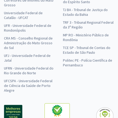
Corretores de Imóveis do Mato
do Espírito Santo
Grosso
TJ BA - Tribunal de Justiça do
Universidade Federal de
Estado da Bahia
Catalão - UFCAT
TRF 3 - Tribunal Regional Federal
UFR - Universidade Federal de
da 3ª Região
Rondonópolis
MP RO - Ministério Público de
CRA MS - Conselho Regional de
Rondônia
Administração do Mato Grosso
do Sul
TCE SP - Tribunal de Contas do
Estado de São Paulo
UFJ - Universidade Federal de
Jataí
Politec PE - Polícia Científica de
Pernambuco
UFRN - Universidade Federal do
Rio Grande do Norte
UFCSPA - Universidade Federal
de Ciência da Saúde de Porto
Alegre