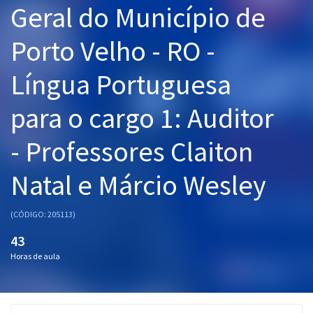
Geral do Município de
Pós
Porto Velho - RO -
Graduação
Língua Portuguesa
OAB
para o cargo 1: Auditor
Mentorias
- Professores Claiton
Questões grátis
Conteúdo gratuito
Natal e Márcio Wesley
Blog
(CÓDIGO: 205113)
Aprovados
43
Horas de aula
Atendimento