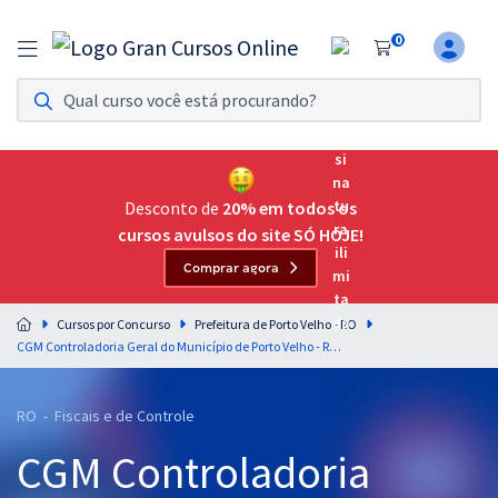
0
Assinatura Ilimitada 11
Acesso a todos os cursos. Teste grátis por 7 dias!
Assinatura OAB Até Passar
Acesso ilimitado a toda preparação para o Exame da
Desconto de
20% em todos os
Ordem, até você passar!
cursos avulsos do site SÓ HOJE!
Comprar agora
Residências Multiprofissionais
Preparação completa e intensiva para as principais
Cursos por Concurso
Prefeitura de Porto Velho - RO
residências em saúde do Brasil
CGM Controladoria Geral do Município de Porto Velho - RO - Língua Portuguesa para o cargo 1: Auditor - Professores Claiton Natal e Márcio Wesley
Concursos
RO - Fiscais e de Controle
Assinatura Ilimitada
CGM Controladoria
Cursos 20% OFF