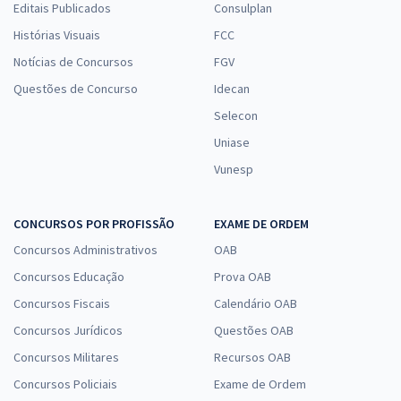
Editais Publicados
Consulplan
Histórias Visuais
FCC
Notícias de Concursos
FGV
Questões de Concurso
Idecan
Selecon
Uniase
Vunesp
CONCURSOS POR PROFISSÃO
EXAME DE ORDEM
Concursos Administrativos
OAB
Concursos Educação
Prova OAB
Concursos Fiscais
Calendário OAB
Concursos Jurídicos
Questões OAB
Concursos Militares
Recursos OAB
Concursos Policiais
Exame de Ordem