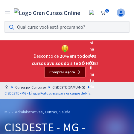
0
Assinatura Ilimitada 11
Acesso a todos os cursos. Teste grátis por 7 dias!
Assinatura OAB Até Passar
Acesso ilimitado a toda preparação para o Exame da
Desconto de
20% em todos os
Ordem, até você passar!
cursos avulsos do site SÓ HOJE!
Comprar agora
Residências Multiprofissionais
Preparação completa e intensiva para as principais
Cursos por Concurso
CISDESTE (SAMU/MG)
residências em saúde do Brasil
CISDESTE - MG - Língua Portuguesa para os cargos de Nível Superior com os Professores Letícia Bastos e Wagner Sousa
Concursos
MG - Administrativas, Outras, Saúde
Assinatura Ilimitada
CISDESTE - MG -
Cursos 20% OFF