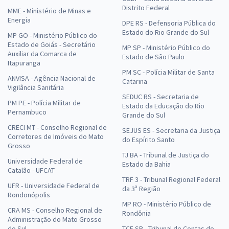
Distrito Federal
MME - Ministério de Minas e
Energia
DPE RS - Defensoria Pública do
Estado do Rio Grande do Sul
MP GO - Ministério Público do
Estado de Goiás - Secretário
MP SP - Ministério Público do
Auxiliar da Comarca de
Estado de São Paulo
Itapuranga
PM SC - Polícia Militar de Santa
ANVISA - Agência Nacional de
Catarina
Vigilância Sanitária
SEDUC RS - Secretaria de
PM PE - Polícia Militar de
Estado da Educação do Rio
Pernambuco
Grande do Sul
CRECI MT - Conselho Regional de
SEJUS ES - Secretaria da Justiça
Corretores de Imóveis do Mato
do Espírito Santo
Grosso
TJ BA - Tribunal de Justiça do
Universidade Federal de
Estado da Bahia
Catalão - UFCAT
TRF 3 - Tribunal Regional Federal
UFR - Universidade Federal de
da 3ª Região
Rondonópolis
MP RO - Ministério Público de
CRA MS - Conselho Regional de
Rondônia
Administração do Mato Grosso
do Sul
TCE SP - Tribunal de Contas do