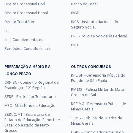
Direito Processual Civil
Banco do Brasil
Direito Processual Penal
IBGE
Direito Tributário
INSS - Instituto Nacional do
Seguro Social
Leis
PRF - Polícia Rodoviária Federal
Leis Complementares
PND
Remédios Constitucionais
PREPARAÇÃO A MÉDIO E A
OUTROS CONCURSOS
LONGO PRAZO
DPE SP - Defensoria Pública do
Estado de São Paulo
CRP SC - Conselho Regional de
Psicologia - 12ª Região
PM MS - Polícia Militar de Mato
Grosso do Sul
SEDF - Professor Temporário
DPE MG - Defensoria Pública de
MEC - Ministério da Educação
Minas Gerais
SEDUC/MT - Secretaria de
TJ MG - Tribunal de Justiça de
Estado de Educação, Esporte e
Minas Gerais
Lazer do estado de Mato
Grosso
CGDF - Controladoria Geral do