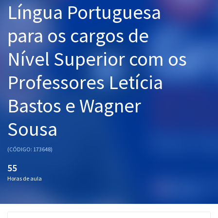
Língua Portuguesa
Pós
para os cargos de
Graduação
Nível Superior com os
OAB
Professores Letícia
Mentorias
Bastos e Wagner
Questões grátis
Conteúdo gratuito
Sousa
Blog
(CÓDIGO: 173648)
Aprovados
55
Horas de aula
Atendimento