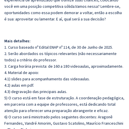
experiência de aprendizado que otimize suas chances, colocando
você em uma posição competitiva sólida.Vamos nessa? Lembre-se,
oportunidades como essa podem demorar a voltar, então a escolha
é sua: aproveitar ou lamentar. E aí, qual será a sua decisão?
Mais detalhes:
1. Curso baseado nº Edital ENAP nº 114, de 30 de Junho de 2025.
2. Serão abordados os tópicos relevantes (não necessariamente
todos) a critério do professor.
3. Carga horária prevista: de 160 a 180 videoaulas, aproximadamente.
4. Material de apoio:
4.1) slides para acompanhamento das videoaulas.
4.2) aulas em pdf.
4.3) degravação das principais aulas.
5) O curso está em fase de estruturação. A coordenação pedagógica,
em parceria com a equipe de professores, está dedicando total
atenção para oferecer uma preparação abrangente e eficaz.
6) O curso será ministrado pelos seguintes docentes: Aragonê
Fernandes, Vandré Amorim, Gustavo Scatolino, Maurício Franceschini