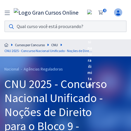
0
Assinatura Ilimitada 11
Acesso a todos os cursos. Teste grátis por 7 dias!
Cursos por Concurso
CNU
Assinatura OAB Até Passar
CNU 2025 - Concurso Nacional Unificado - Noções de Direito para o Bloco 9 - Professores: Equipe Gran
Acesso ilimitado a toda preparação para o Exame da
Ordem, até você passar!
Nacional - Agências Reguladoras
Residências Multiprofissionais
CNU 2025 - Concurso
Preparação completa e intensiva para as principais
residências em saúde do Brasil
Nacional Unificado -
Concursos
Noções de Direito
Assinatura Ilimitada
para o Bloco 9 -
Cursos 20% OFF