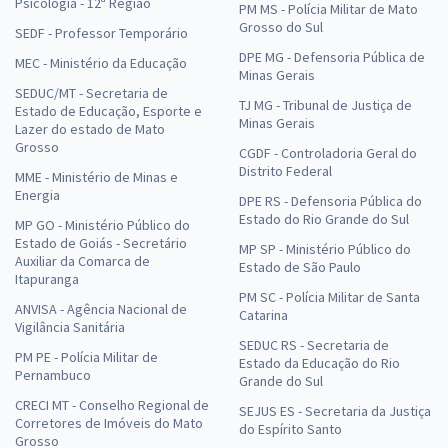
Psicologia - 12ª Região
PM MS - Polícia Militar de Mato
Grosso do Sul
SEDF - Professor Temporário
DPE MG - Defensoria Pública de
MEC - Ministério da Educação
Minas Gerais
SEDUC/MT - Secretaria de
TJ MG - Tribunal de Justiça de
Estado de Educação, Esporte e
Minas Gerais
Lazer do estado de Mato
Grosso
CGDF - Controladoria Geral do
Distrito Federal
MME - Ministério de Minas e
Energia
DPE RS - Defensoria Pública do
Estado do Rio Grande do Sul
MP GO - Ministério Público do
Estado de Goiás - Secretário
MP SP - Ministério Público do
Auxiliar da Comarca de
Estado de São Paulo
Itapuranga
PM SC - Polícia Militar de Santa
ANVISA - Agência Nacional de
Catarina
Vigilância Sanitária
SEDUC RS - Secretaria de
PM PE - Polícia Militar de
Estado da Educação do Rio
Pernambuco
Grande do Sul
CRECI MT - Conselho Regional de
SEJUS ES - Secretaria da Justiça
Corretores de Imóveis do Mato
do Espírito Santo
Grosso